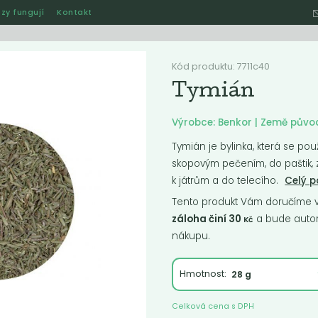
zy fungují
Kontakt
Hle
Kód produktu: 7711c40
Tymián
Ostatní
Akce
Jak naše rozvozy funguj
Výrobce: Benkor | Země půvo
Tymián je bylinka, která se po
skopovým pečením, do paštik, z
k játrům a do telecího.
Celý p
ručené
Nejlevnější
Nejdražší
Nejprodávanější
Nejnověj
Tento produkt Vám doručíme ve
záloha činí 30
a bude autom
Kč
nákupu.
Hmotnost:
Celková cena s DPH