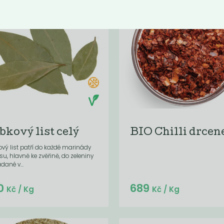
bkový list celý
BIO Chilli drcen
vý list patří do každé marinády
u, hlavně ke zvěřině, do zeleniny
dané v...
Do košíku:
Do košíku:
0
689
(3,16
)
(689
)
Kč
Kč
Kč
/ Kg
Kč
/ Kg