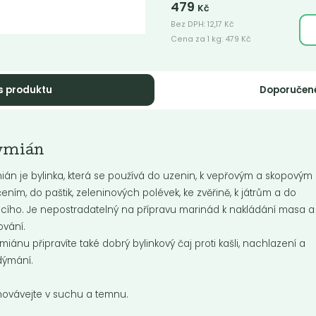
479
Kč
Bez DPH:
12,17
Kč
Cena za 1 kg:
479
Kč
s produktu
Doporučen
dyán celý
Badyán mletý
ymián
 koření především do čínské
Je to koření především do čínské
ně. V české kuchyni se používá
kuchyně. V české kuchyni se pou
ián je bylinka, která se používá do uzenin, k vepřovým a skopovým
nočního...
do vánočního...
ením, do paštik, zeleninových polévek, ke zvěřině, k játrům a do
ecího. Je nepostradatelný na přípravu marinád k nakládání masa a
lování.
Do košíku:
Do košíku:
599
899
(1 599
)
(44,95
)
ymiánu připravíte také dobrý bylinkový čaj proti kašli, nachlazení a
Kč
Kč
Kč
/ Kg
Kč
/ Kg
dýmání.
ovávejte v suchu a temnu.