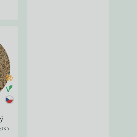
ý
jších