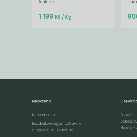
fantasie i...
sladk
Do košíku:
1 199
90
(1 199
)
Kč
Kč
/ Kg
Nebaleno
Otevíra
Nebaleno s.r.o.
Pondělí - 
Sobota 10
Bezobalové vegan potraviny
Neděle - 
drogerie a minikavárna