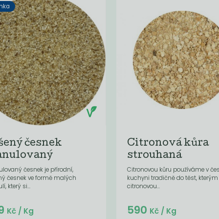
nka
šený česnek
Citronová kůra
anulovaný
strouhaná
lovaný česnek je přírodní,
Citronovou kůru používáme v če
ný česnek ve formě malých
kuchyni tradičně do těst, který
í, který si...
citronovou...
Do košíku:
Do košíku:
9
590
(599
)
(47,20
)
Kč
Kč
Kč
/ Kg
Kč
/ Kg