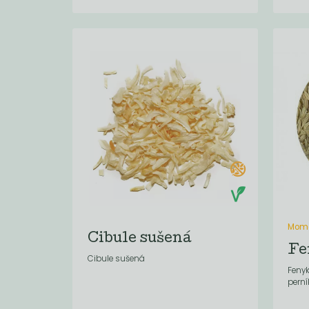
Mome
Cibule sušená
Fe
Cibule sušená
Fenyk
perní