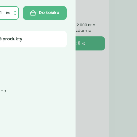
Do košíku
Nakupte ještě za 2 000
a
Kč
získáte dopravu zdarma
é produkty
K pokladně : 0
Kč
žívá
 na