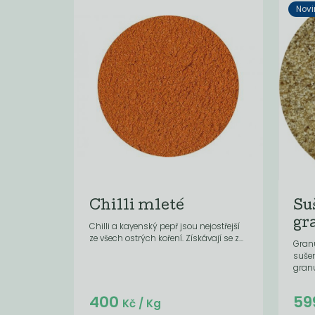
Novi
Chilli mleté
Su
gr
Chilli a kayenský pepř jsou nejostřejší
ze všech ostrých koření. Získávají se z...
Granu
suše
granul
Do košíku:
400
59
(24
)
Kč
Kč
/ Kg