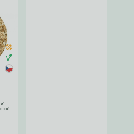
ské
m dodá