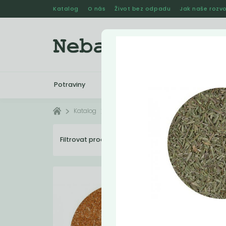
Katalog
O nás
Život bez odpadu
Jak naše rozvo
Potraviny
Drogerie
Kosmetika
Katalog
Potraviny
Koření
Filtrovat produkty
43
Dopo