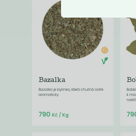
Bazalka
Bo
Bazalka je bylinka, která chutná ostře
Bobko
aromaticky.
k mas
naklá
Do košíku:
790
79
(18,96
)
Kč
Kč
/ Kg