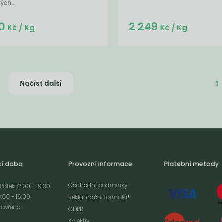
ých...
Do košíku:
Do košíku:
0
2 249
(46,80
)
(2 249
)
Kč
Kč
Kč
/ Kg
Kč
/ Kg
1
Načíst další
cí doba
Provozní informace
Platební metody
Obchodní podmínky
Pátek 12:00 - 19:30
:00 - 16:00
Reklamační formulář
zavřeno
GDPR
Kolektiv