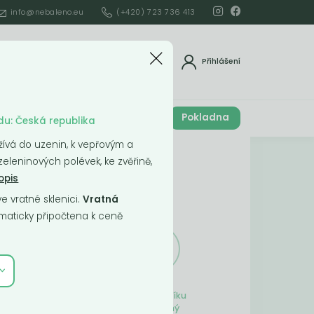
info@nebaleno.eu
(+420) 723 736 413
dat
Přihlášení
Cena celkem
Pokladna
í
du: Česká republika
0
Kč
užívá do uzenin, k vepřovým a
Obsah košíku
eleninových polévek, ke zvěřině,
opis
ší
 vratné sklenici.
Vratná
aticky připočtena k ceně
Obsah košíku
je prázdný