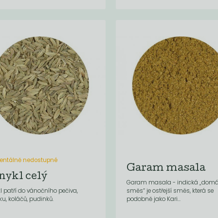
ntálně nedostupné
Garam masala
nykl celý
Garam masala - indická „domá
l patří do vánočního pečiva,
směs“ je ostřejší směs, která se
ku, koláčů, pudinků.
podobně jako Kari...