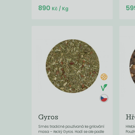
Do košíku:
890
59
(890
)
Kč
Kč
/ Kg
Gyros
Hř
Směs tradičně používaná ke grilování
Hřebí
masa – řecký Gyros. Hodí se ale podle
Použí