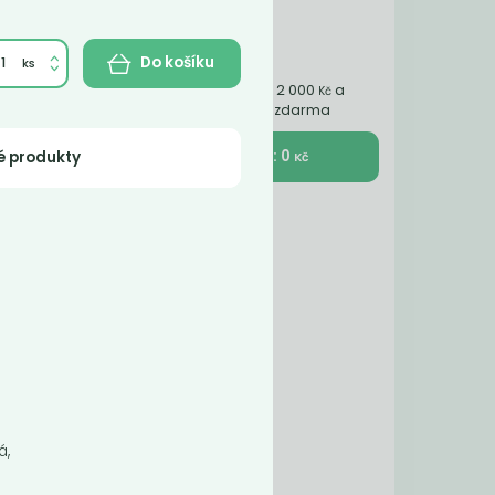
Do košíku
Nakupte ještě za 2 000
a
Kč
získáte dopravu zdarma
K pokladně : 0
é produkty
Kč
žívá
á,