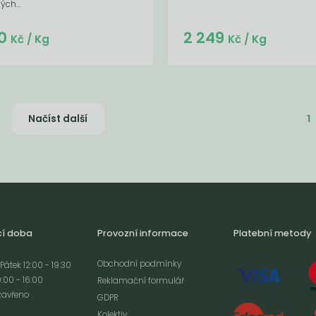
ých...
Do košíku:
Do košíku:
0
2 249
(46,80
)
(2 249
)
Kč
Kč
Kč
/ Kg
Kč
/ Kg
1
Načíst další
cí doba
Provozní informace
Platební metody
Obchodní podmínky
Pátek 12:00 - 19:30
:00 - 16:00
Reklamační formulář
zavřeno
GDPR
Kolektiv