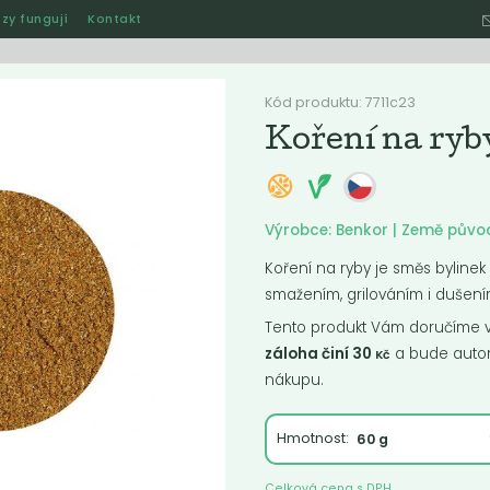
zy fungují
Kontakt
Hle
Kód produktu: 7711c23
Koření na ryb
Ostatní
Akce
Jak naše rozvozy funguj
Výrobce: Benkor | Země půvo
Koření na ryby je směs bylinek
smažením, grilováním i dušení
ručené
Nejlevnější
Nejdražší
Nejprodávanější
Nejnověj
Tento produkt Vám doručíme ve
záloha činí 30
a bude autom
Kč
nákupu.
Hmotnost:
Celková cena s DPH