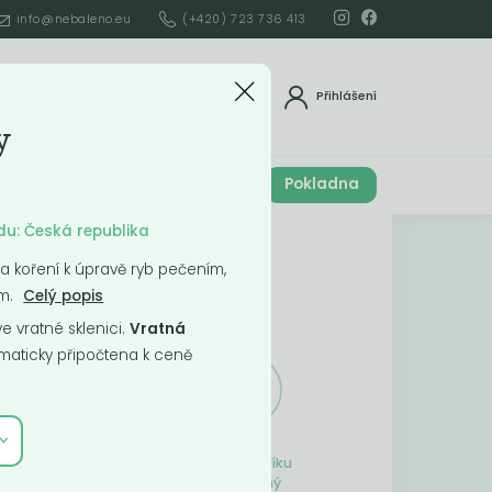
info@nebaleno.eu
(+420) 723 736 413
dat
Přihlášení
y
Cena celkem
Pokladna
í
0
Kč
du: Česká republika
Obsah košíku
 a koření k úpravě ryb pečením,
m.
Celý popis
ší
 vratné sklenici.
Vratná
aticky připočtena k ceně
Obsah košíku
je prázdný