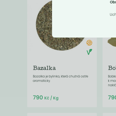
Obs
Uch
Bazalka
Bo
Bazalka je bylinka, která chutná ostře
Bobko
aromaticky.
k mas
naklá
Do košíku:
790
79
(18,96
)
Kč
Kč
/ Kg