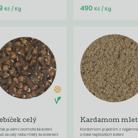
Do košíku:
9
490
(34,30
)
Kč
Kč
/ Kg
Kč
/ Kg
ebíček celý
Kardamom mlet
ček je velmi aromatické koření.
Kardamom je jedním z nejjemně
vá se celý nebo mletý ke kořenění
a také nejdražších koření.