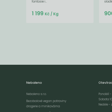
fantasie i...
sladk
Do košíku:
1 199
90
(1 199
)
Kč
Kč
/ Kg
Nebaleno
Otevíra
Nebaleno s.r.o.
Pondělí - 
Sobota 10
Bezobalové vegan potraviny
Neděle - 
drogerie a minikavárna