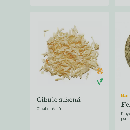
Mome
Cibule sušená
Fe
Cibule sušená
Fenyk
perní