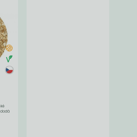
ské
m dodá