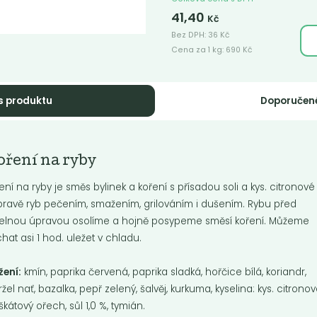
41,40
Kč
Bez DPH:
36
Kč
Cena za 1 kg:
690
Kč
s produktu
Doporučen
dyán celý
Badyán mletý
 koření především do čínské
Je to koření především do čínské
ření na ryby
ně. V české kuchyni se používá
kuchyně. V české kuchyni se pou
nočního...
do vánočního...
ení na ryby je směs bylinek a koření s přísadou soli a kys. citronové
pravě ryb pečením, smažením, grilováním i dušením. Rybu před
elnou úpravou osolíme a hojně posypeme směsí koření. Můžeme
hat asi 1 hod. uležet v chladu.
Do košíku:
Do košíku:
599
899
(1 599
)
(44,95
)
Kč
Kč
Kč
/ Kg
Kč
/ Kg
žení:
kmín, paprika červená, paprika sladká, hořčice bílá, koriandr,
ržel nať, bazalka, pepř zelený, šalvěj, kurkuma, kyselina: kys. citronov
kátový ořech, sůl 1,0 %, tymián.