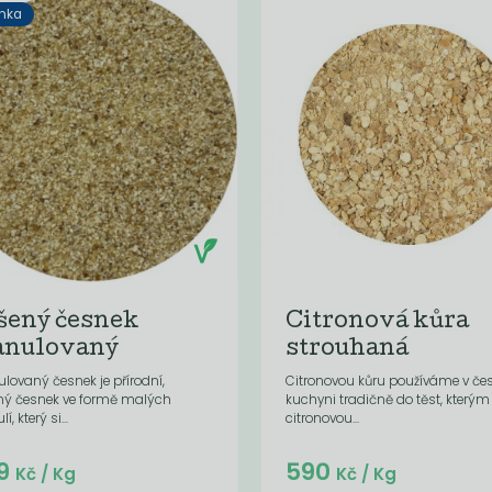
nka
šený česnek
Citronová kůra
anulovaný
strouhaná
lovaný česnek je přírodní,
Citronovou kůru používáme v če
ný česnek ve formě malých
kuchyni tradičně do těst, který
í, který si...
citronovou...
Do košíku:
Do košíku:
9
590
(599
)
(47,20
)
Kč
Kč
Kč
/ Kg
Kč
/ Kg