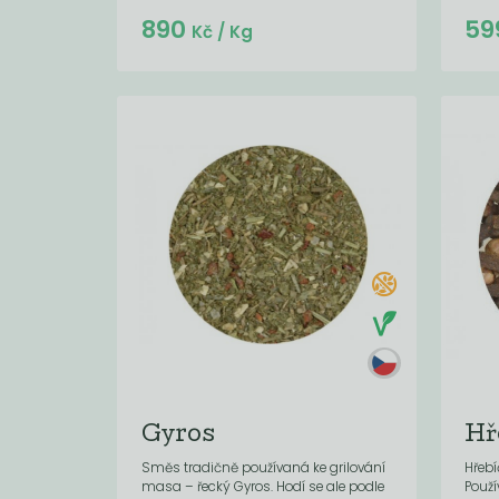
Do košíku:
890
59
(890
)
Kč
Kč
/ Kg
Gyros
Hř
Směs tradičně používaná ke grilování
Hřebí
masa – řecký Gyros. Hodí se ale podle
Použí