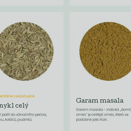
ntálně nedostupné
Garam masala
nykl celý
Garam masala - indická „domá
l patří do vánočního pečiva,
směs“ je ostřejší směs, která se
ku, koláčů, pudinků.
podobně jako Kari...