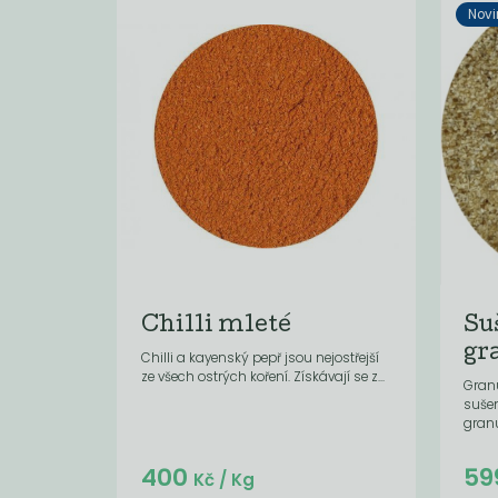
Novi
Chilli mleté
Su
gr
Chilli a kayenský pepř jsou nejostřejší
ze všech ostrých koření. Získávají se z...
Granu
suše
granul
Do košíku:
400
59
(24
)
Kč
Kč
/ Kg