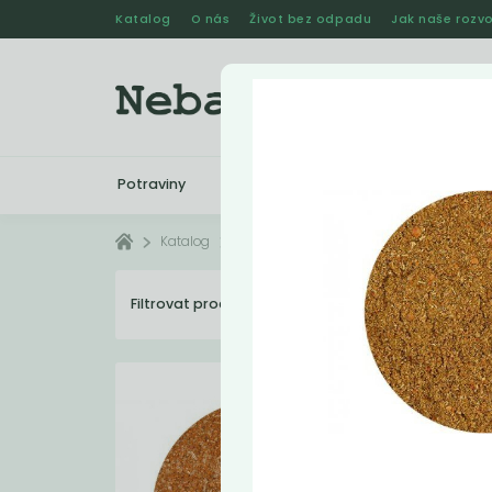
Katalog
O nás
Život bez odpadu
Jak naše rozvo
Potraviny
Drogerie
Kosmetika
Katalog
Potraviny
Koření
Filtrovat produkty
43
Dopo