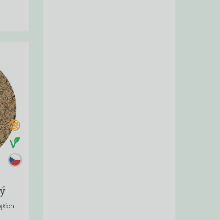
ý
jších