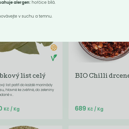
ahuje alergen:
hořčice bílá.
ovávejte v suchu a temnu.
bkový list celý
BIO Chilli drcen
vý list patří do každé marinády
u, hlavně ke zvěřině, do zeleniny
dané v...
Do košíku:
Do košíku:
0
689
(3,16
)
(689
)
Kč
Kč
Kč
/ Kg
Kč
/ Kg