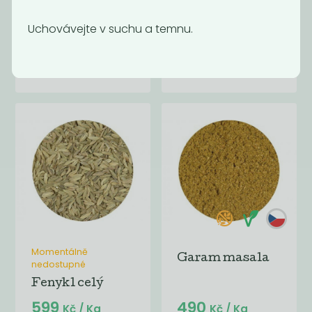
Uchovávejte v suchu a temnu.
Citronová kůra
Cibule sušená
strouhaná
590
890
Kč
/ Kg
Kč
/ Kg
Momentálně
Garam masala
nedostupné
Fenykl celý
599
490
Kč
/ Kg
Kč
/ Kg