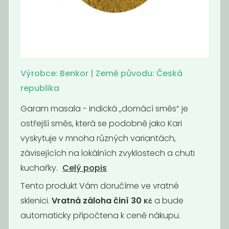
Americké
Badyán celý
brambory bez
glutamanu
570
1 599
Kč
/ Kg
Kč
/ Kg
Výrobce: Benkor | Země původu: Česká
republika
Garam masala - indická „domácí směs“ je
ostřejší směs, která se podobně jako Kari
vyskytuje v mnoha různých variantách,
závisejících na lokálních zvyklostech a chuti
kuchařky.
Celý popis
Tento produkt Vám doručíme ve vratné
sklenici.
Vratná záloha činí 30
a bude
Kč
Badyán mletý
Bazalka
automaticky připočtena k ceně nákupu.
899
790
Kč
/ Kg
Kč
/ Kg