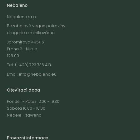
Nebaleno
Nebaleno s.r.o.
Bezobalové vegan potraviny
drogerie a minikavárna
Jaromírova 495/16
Praha 2 - Nusle
128 00
Tel.: (+420) 723 736 413
Email:
info@nebaleno.eu
Otevírací doba
Pondělí - Pátek 12:00 - 19:30
Sobota 10:00 - 16:00
Neděle - zavřeno
Provozní informace