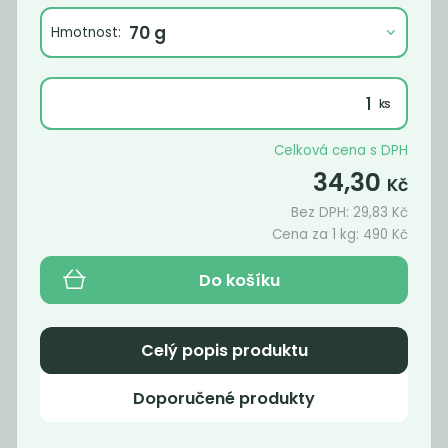
Hmotnost:
Celková cena s DPH
34,30
Kč
Bez DPH:
29,83
Kč
Cena za 1 kg:
490
Kč
Bobkový list
BIO Chilli
Do košíku
celý
drcené
790
689
Kč
/ Kg
Kč
/ Kg
Celý popis produktu
Doporučené produkty
Novinka