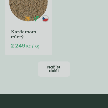
Kardamom
mletý
2 249
Kč
/ Kg
Načíst
další