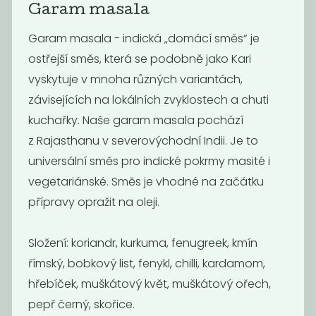
Garam masala
Garam masala - indická „domácí směs“ je
ostřejší směs, která se podobně jako Kari
vyskytuje v mnoha různých variantách,
závisejících na lokálních zvyklostech a chuti
Chilli mleté
Sušený česnek
kuchařky. Naše garam masala pochází
granulovaný
z Rajasthanu v severovýchodní Indii. Je to
400
599
Kč
/ Kg
Kč
/ Kg
universální směs pro indické pokrmy masité i
vegetariánské. Směs je vhodné na začátku
přípravy opražit na oleji.
Složení: koriandr, kurkuma, fenugreek, kmín
římský, bobkový list, fenykl, chilli, kardamom,
hřebíček, muškátový květ, muškátový ořech,
pepř černý, skořice.