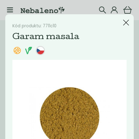
Kód produktu: 7711c10
Katalog
Potraviny
Garam masala
Filtrovat produkty
43
Doporučené
Nejlevnější
Nejdražší
Nejprodávaněj