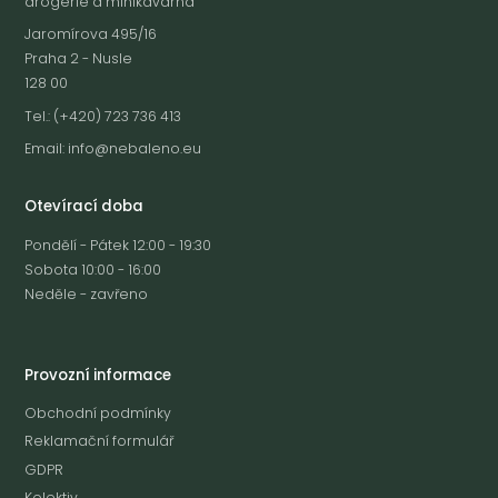
drogerie a minikavárna
Jaromírova 495/16
Praha 2 - Nusle
128 00
Tel.: (+420) 723 736 413
Email:
info@nebaleno.eu
Otevírací doba
Pondělí - Pátek 12:00 - 19:30
Sobota 10:00 - 16:00
Neděle - zavřeno
Provozní informace
Obchodní podmínky
Reklamační formulář
GDPR
Kolektiv