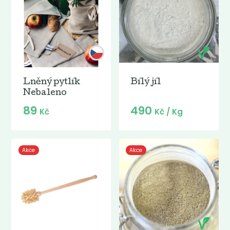
Lněný pytlík
Bílý jíl
Nebaleno
89
490
Kč
Kč
/ Kg
Akce
Akce