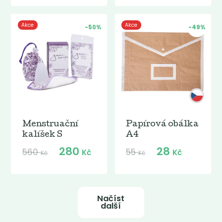
Akce
Akce
-50%
-49%
Menstruační
Papírová obálka
kalíšek S
A4
280
28
560
55
Kč
Kč
Kč
Kč
Načíst
další