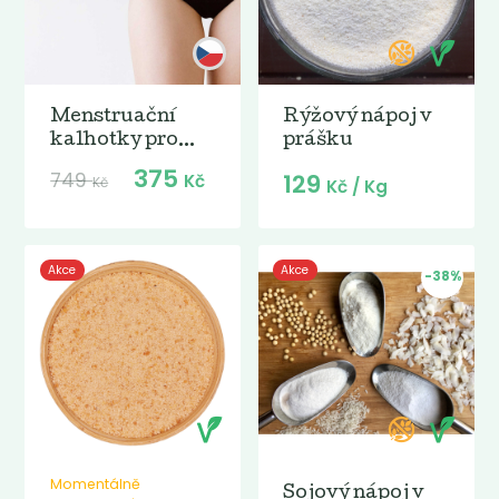
Menstruační
Rýžový nápoj v
kalhotky pro...
prášku
375
749
129
Kč
Kč
Kč
/ Kg
Akce
Akce
-38%
Momentálně
Sojový nápoj v