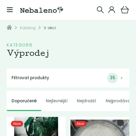
Katalog
V akci
KATEGORIE
Výprodej
Filtrovat produkty
35
Doporučené
Nejlevnější
Nejdražší
Nejprodávaněj
Akce
Akce