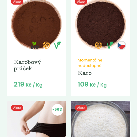
Akce
Akce
Momentálně
Karobový
nedostupné
prášek
Karo
219
109
Kč
/ Kg
Kč
/ Kg
Akce
Akce
-50%