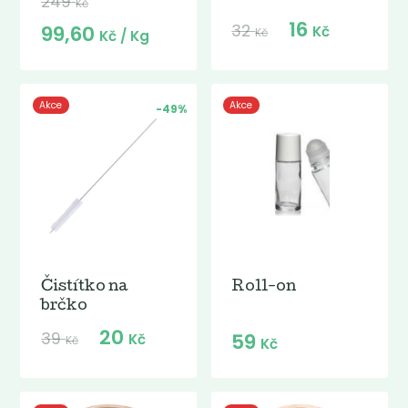
249
Kč
16
32
99,60
Kč
Kč
Kč
/ Kg
Akce
Akce
-49%
Čistítko na
Roll-on
brčko
20
39
59
Kč
Kč
Kč