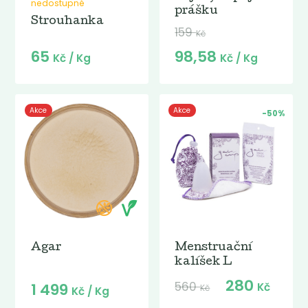
nedostupné
prášku
Strouhanka
159
Kč
65
98,58
Kč
/ Kg
Kč
/ Kg
Akce
Akce
-50%
Agar
Menstruační
kalíšek L
280
560
1 499
Kč
Kč
Kč
/ Kg