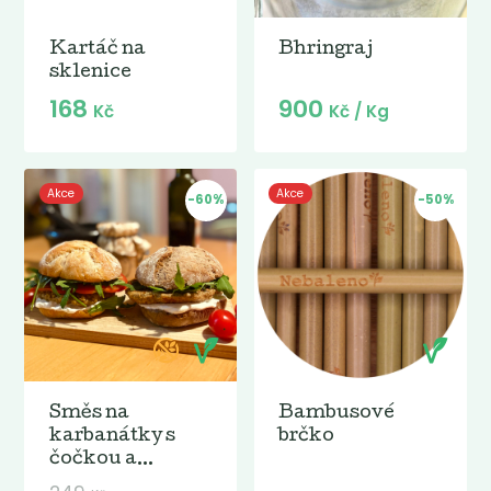
Kartáč na
Bhringraj
sklenice
168
900
Kč
Kč
/ Kg
Akce
Akce
-60%
-50%
Směs na
Bambusové
karbanátky s
brčko
čočkou a...