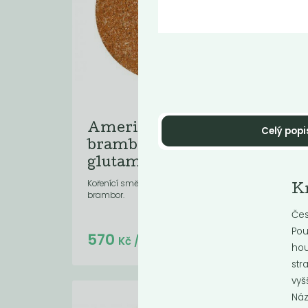
Americké
Ba
Celý popi
brambory bez
Je to
kuchy
glutamanu
do vá
Kořenící směs k přípravě amerických
K
brambor.
Čes
Pou
Do košíku:
570
1 
(57
)
Kč
Kč
/ Kg
hou
str
vyš
Náz