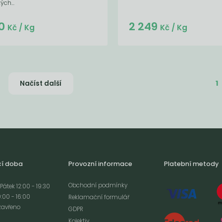
ých...
Do košíku:
Do košíku:
0
2 249
(46,80
)
(2 249
)
Kč
Kč
Kč
/ Kg
Kč
/ Kg
1
Načíst další
cí doba
Provozní informace
Platební metody
Obchodní podmínky
Pátek 12:00 - 19:30
:00 - 16:00
Reklamační formulář
zavřeno
GDPR
Kolektiv