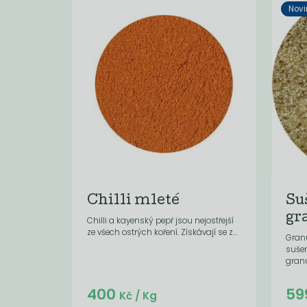
Novi
Chilli mleté
Su
gr
Chilli a kayenský pepř jsou nejostřejší
ze všech ostrých koření. Získávají se z...
Granu
suše
granul
Do košíku:
400
59
(24
)
Kč
Kč
/ Kg