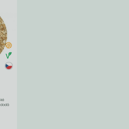
ské
m dodá