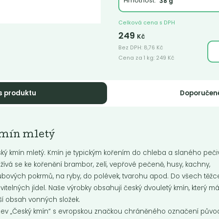
Hmotnost:
Celková cena s DPH
249
Kč
Bez DPH:
8,76
Kč
Cena za 1 kg:
249
Kč
dyán celý
Badyán mletý
s produktu
Doporučen
 koření především do čínské
Je to koření především do čínské
ně. V české kuchyni se používá
kuchyně. V české kuchyni se pou
nočního...
do vánočního...
mín mletý
ký kmín mletý. Kmín je typickým kořením do chleba a slaného peči
žívá se ke kořenění brambor, zelí, vepřové pečeně, husy, kachny,
Do košíku:
Do košíku:
599
899
(1 599
)
(44,95
)
Kč
Kč
Kč
/ Kg
Kč
/ Kg
bových pokrmů, na ryby, do polévek, tvarohu apod. Do všech těžc
avitelných jídel. Naše výrobky obsahují český dvouletý kmín, který m
ší obsah vonných složek.
ev „Český kmín“ s evropskou značkou chráněného označení půvo