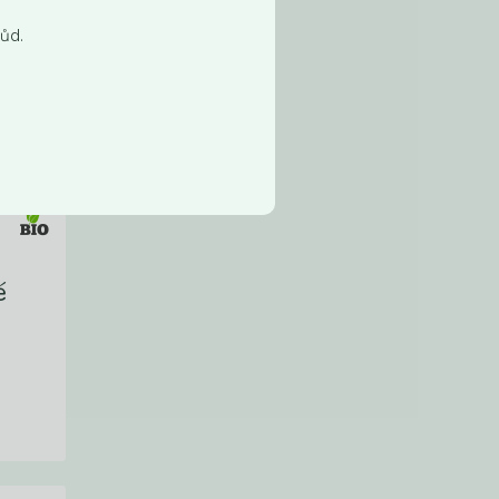
ůd.
é