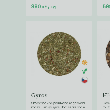
Do košíku:
890
59
(890
)
Kč
Kč
/ Kg
Gyros
Hř
Směs tradičně používaná ke grilování
Hřebí
masa – řecký Gyros. Hodí se ale podle
Použí