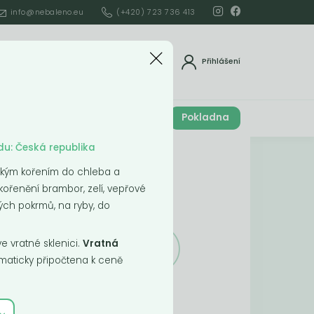
info@nebaleno.eu
(+420) 723 736 413
dat
Přihlášení
Cena celkem
Pokladna
í
0
Kč
du: Česká republika
Obsah košíku
ickým kořením do chleba a
kořenění brambor, zelí, vepřové
ší
ých pokrmů, na ryby, do
 vratné sklenici.
Vratná
aticky připočtena k ceně
Obsah košíku
je prázdný