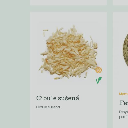
Mome
Cibule sušená
Fe
Cibule sušená
Fenyk
perní