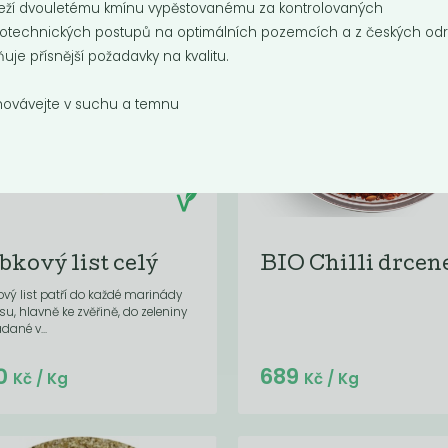
eží dvouletému kmínu vypěstovanému za kontrolovaných
otechnických postupů na optimálních pozemcích a z českých odr
ňuje přísnější požadavky na kvalitu.
ovávejte v suchu a temnu
bkový list celý
BIO Chilli drcen
vý list patří do každé marinády
u, hlavně ke zvěřině, do zeleniny
dané v...
Do košíku:
Do košíku:
0
689
(3,16
)
(689
)
Kč
Kč
Kč
/ Kg
Kč
/ Kg