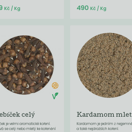
Do košíku:
9
490
(34,30
)
Kč
Kč
/ Kg
Kč
/ Kg
ebíček celý
Kardamom mlet
ček je velmi aromatické koření.
Kardamom je jedním z nejjemně
vá se celý nebo mletý ke kořenění
a také nejdražších koření.