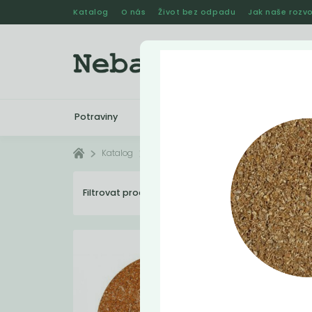
Katalog
O nás
Život bez odpadu
Jak naše rozvo
Potraviny
Drogerie
Kosmetika
Katalog
Potraviny
Koření
Filtrovat produkty
43
Dopo