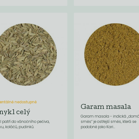
ntálně nedostupné
Garam masala
nykl celý
Garam masala - indická „domá
l patří do vánočního pečiva,
směs“ je ostřejší směs, která se
ku, koláčů, pudinků.
podobně jako Kari...