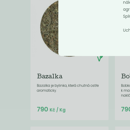
nál
agr
Spl
Uch
Bazalka
Bo
Bazalka je bylinka, která chutná ostře
Bobko
aromaticky.
k mas
naklá
Do košíku:
790
79
(18,96
)
Kč
Kč
/ Kg