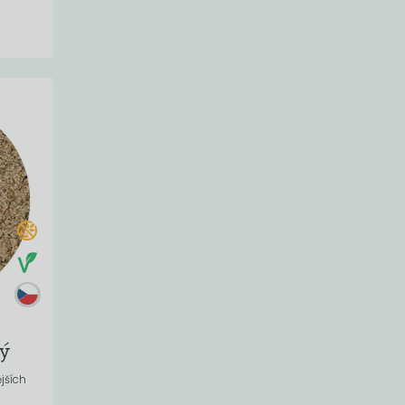
ý
jších