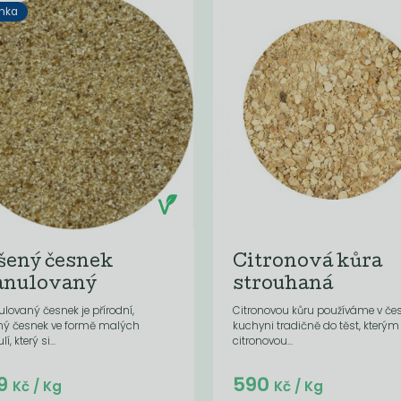
nka
šený česnek
Citronová kůra
anulovaný
strouhaná
lovaný česnek je přírodní,
Citronovou kůru používáme v če
ný česnek ve formě malých
kuchyni tradičně do těst, který
í, který si...
citronovou...
Do košíku:
Do košíku:
9
590
(599
)
(47,20
)
Kč
Kč
Kč
/ Kg
Kč
/ Kg