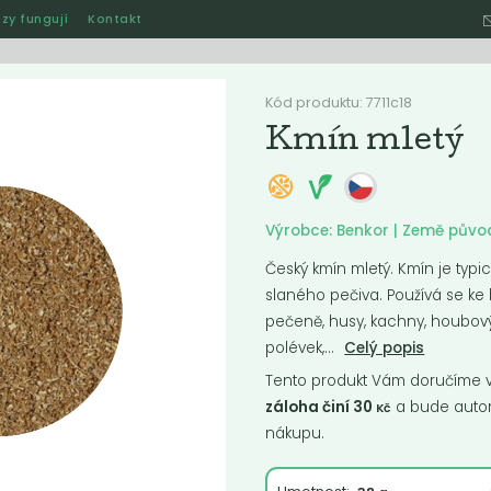
zy fungují
Kontakt
Hle
Kód produktu: 7711c18
Kmín mletý
Ostatní
Akce
Jak naše rozvozy funguj
Výrobce: Benkor | Země půvo
Český kmín mletý. Kmín je typ
slaného pečiva. Používá se ke 
ručené
Nejlevnější
Nejdražší
Nejprodávanější
Nejnověj
pečeně, husy, kachny, houbov
polévek,...
Celý popis
Tento produkt Vám doručíme ve
záloha činí 30
a bude autom
Kč
nákupu.