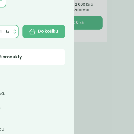
Nakupte ještě za 2 000
a
Kč
získáte dopravu zdarma
K pokladně : 0
Kč
Do košíku
é produkty
žívá
va.
e
á
du