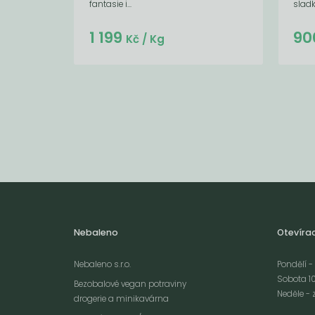
fantasie i...
sladk
Do košíku:
1 199
90
(1 199
)
Kč
Kč
/ Kg
Nebaleno
Otevíra
Nebaleno s.r.o.
Pondělí - 
Sobota 10
Bezobalové vegan potraviny
Neděle - 
drogerie a minikavárna