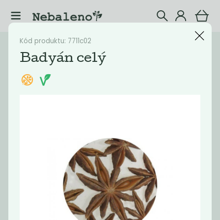
Kód produktu: 7711c02
Katalog
Potraviny
Badyán celý
Filtrovat produkty
43
Doporučené
Nejlevnější
Nejdražší
Nejprodávaněj