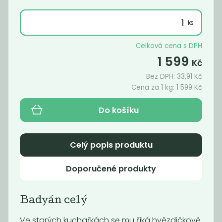
Celková cena s DPH
1 599
Kč
Bez DPH:
33,91
Kč
Cena za 1 kg:
1 599
Kč
Do košíku
Bobkový list
BIO Chilli
Celý popis produktu
celý
drcené
790
689
Kč
/ Kg
Kč
/ Kg
Doporučené produkty
Novinka
Badyán celý
V
e starých kuchařkách se mu říká hvězdičkové