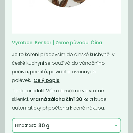
Americké
Badyán celý
brambory bez
glutamanu
570
1 599
Kč
/ Kg
Kč
/ Kg
Výrobce: Benkor | Země původu: Čína
Je to koření především do čínské kuchyně. V
české kuchyni se používá do vánočního
pečiva, perníků, povidel a ovocných
polévek.
Celý popis
Tento produkt Vám doručíme ve vratné
sklenici.
Vratná záloha činí 30
a bude
Kč
automaticky připočtena k ceně nákupu.
Badyán mletý
Bazalka
Hmotnost:
899
790
Kč
/ Kg
Kč
/ Kg