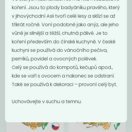
koření. Jsou to plody badyáníku pravého, který
v jihovýchodní Asii tvoří celé lesy a sklízí se až
třikrát ročně. Voní podobně jako anýz, ale jeho
vůně je silnější a těžší, chutná pálivě. Je to
koření především do čínské kuchyně. V české
Chilli mleté
Sušený česnek
kuchyni se používá do vánočního pečiva,
granulovaný
perníků, povidel a ovocných polévek.
400
599
Kč
/ Kg
Kč
/ Kg
Celý se používá do kompotů, kečupů apod.,
kde se vaří s ovocem a nakonec se odstraní.
Také se používá k dekoraci – provoní celý byt.
Uchovávejte v suchu a temnu.