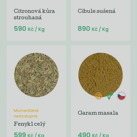
Citronová kůra
Cibule sušená
strouhaná
590
890
Kč
/ Kg
Kč
/ Kg
Momentálně
Garam masala
nedostupné
Fenykl celý
599
490
Kč
/ Kg
Kč
/ Kg