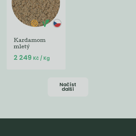
Kardamom
mletý
2 249
Kč
/ Kg
Načíst
další