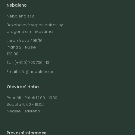
Nebaleno
Nebaleno s.r.o.
Bezobalové vegan potraviny
drogerie a minikavárna
Jaromírova 495/16
Praha 2 - Nusle
128 00
Tel.: (+420) 723 736 413
Email:
info@nebaleno.eu
Otevírací doba
Pondělí - Pátek 12:00 - 19:30
Sobota 10:00 - 16:00
Neděle - zavřeno
Provozní informace