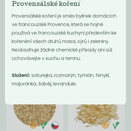
Provensálské koření
Provensálské koření je směs bylinek domácích
ve francouzské Provence, která se hojně
používá ve francouzské kuchyni především ke
kořenění všech druhů masa, sýrů i zeleniny.
Chilli mleté
Sušený česnek
Neobsahuje žádné chemické přísady ani sůl.
granulovaný
Uchovávejte v suchu a temnu.
400
599
Kč
/ Kg
Kč
/ Kg
Složení:
saturejka, rozmarýn, tymián, fenykl,
majoránka, šalvěj, levandule.