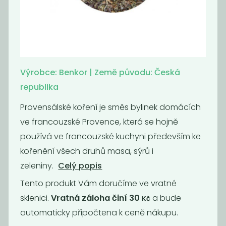
Americké
Badyán celý
brambory bez
glutamanu
570
1 599
Kč
/ Kg
Kč
/ Kg
Výrobce: Benkor | Země původu: Česká
republika
Provensálské koření je směs bylinek domácích
ve francouzské Provence, která se hojně
používá ve francouzské kuchyni především ke
kořenění všech druhů masa, sýrů i
zeleniny.
Celý popis
Tento produkt Vám doručíme ve vratné
sklenici.
Vratná záloha činí 30
a bude
Kč
Badyán mletý
Bazalka
automaticky připočtena k ceně nákupu.
899
790
Kč
/ Kg
Kč
/ Kg