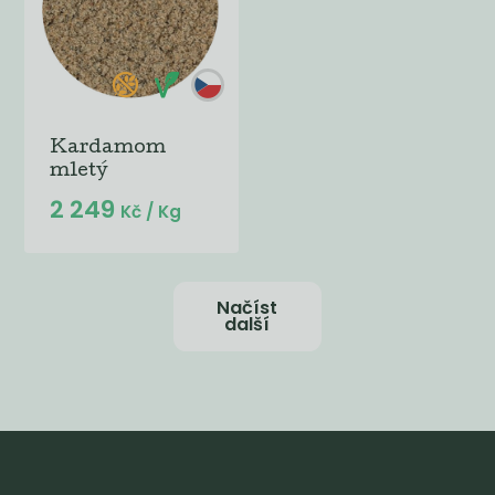
Kardamom
mletý
2 249
Kč
/ Kg
Načíst
další