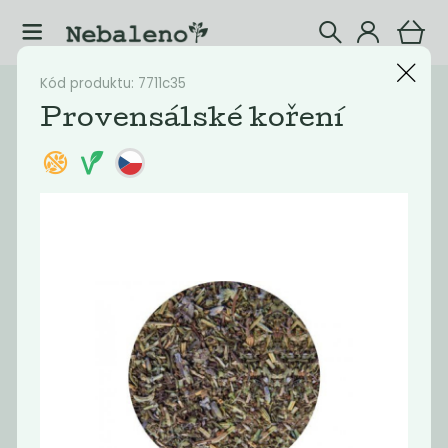
Kód produktu: 7711c35
Katalog
Potraviny
Provensálské koření
Filtrovat produkty
43
Doporučené
Nejlevnější
Nejdražší
Nejprodávaněj