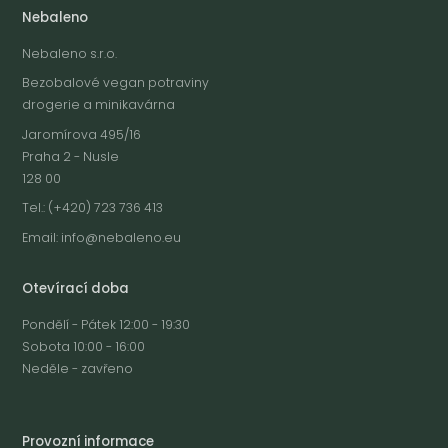
Nebaleno
Nebaleno s.r.o.
Bezobalové vegan potraviny
drogerie a minikavárna
Jaromírova 495/16
Praha 2 - Nusle
128 00
Tel.: (+420) 723 736 413
Email:
info@nebaleno.eu
Otevírací doba
Pondělí - Pátek 12:00 - 19:30
Sobota 10:00 - 16:00
Neděle - zavřeno
Provozní informace