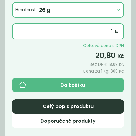
Hmotnost:
Celková cena s DPH
20,80
Kč
Bez DPH:
18,09
Kč
Cena za 1 kg:
800
Kč
Bobkový list
BIO Chilli
Do košíku
celý
drcené
790
689
Kč
/ Kg
Kč
/ Kg
Celý popis produktu
Doporučené produkty
Novinka