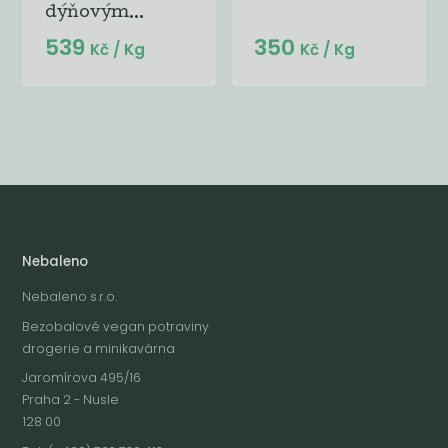
dýňovým...
539
350
Kč
/ Kg
Kč
/ Kg
Nebaleno
Nebaleno s.r.o.
Bezobalové vegan potraviny
drogerie a minikavárna
Jaromírova 495/16
Praha 2 - Nusle
128 00