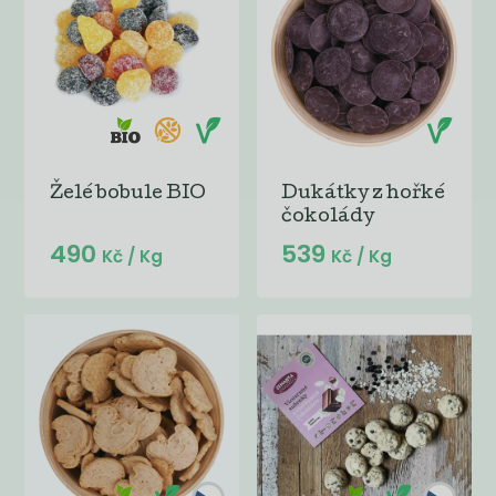
Želé bobule BIO
Dukátky z hořké
čokolády
490
539
Kč
/ Kg
Kč
/ Kg