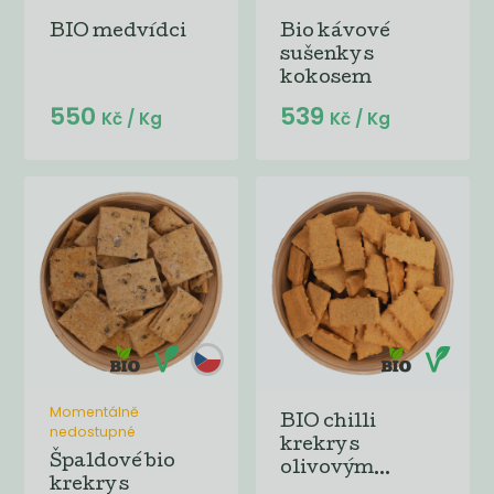
BIO medvídci
Bio kávové
sušenky s
kokosem
550
539
Kč
/ Kg
Kč
/ Kg
Momentálně
BIO chilli
nedostupné
krekry s
Špaldové bio
olivovým...
krekry s