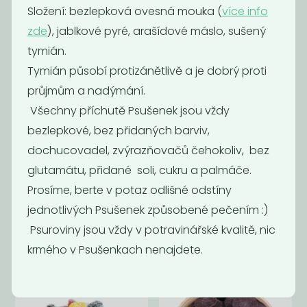
Složení: bezlepková ovesná mouka (
více info
zde
), jablkové pyré, arašídové máslo, sušený
Akce
tymián.
Oblíbené
Tymián působí protizánětlivě a je dobrý proti
průjmům a nadýmání.
Všechny příchutě Psušenek jsou vždy
bezlepkové, bez přidaných barviv,
dochucovadel, zvýrazňovačů čehokoliv, bez
glutamátu, přidané soli, cukru a palmáče.
Jáhlové
Slunečnice v
Prosíme, berte v potaz odlišné odstíny
piškotky s
cukrové krustě
jednotlivých Psušenek způsobené pečením :)
vegan...
Psuroviny jsou vždy v potravinářské kvalitě, nic
99
279
Kč
/ Kg
Kč
/ Kg
krmého v Psušenkach nenajdete.