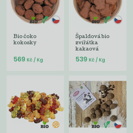
Bio čoko
Špaldová bio
kokosky
zvířátka
kakaová
569
539
Kč
/ Kg
Kč
/ Kg