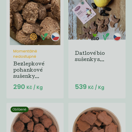
Momentálně
Datlové bio
nedostupné
sušenky s...
Bezlepkové
pohankové
sušenky...
290
539
Kč
/ Kg
Kč
/ Kg
Oblíbené