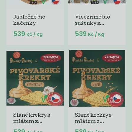
Jablečné bio
Vícezrnné bio
kačenky
sušenky s...
539
539
Kč
/ Kg
Kč
/ Kg
Slané krekry s
Slané krekry s
mlátem z...
mlátem z...
539
539