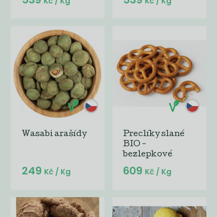
Kč
/ Kg
Kč
/ Kg
Wasabi arašídy
Preclíky slané
BIO -
bezlepkové
249
609
Kč
/ Kg
Kč
/ Kg