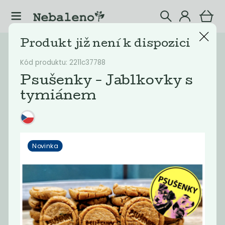
Produkt již není k dispozici
Katalog
Potraviny
Kód produktu: 2211c37788
Filtrovat produkty
22
Psušenky - Jablkovky s
tymiánem
Doporučené
Nejlevnější
Nejdražší
Nejprodávaněj
Novinka
Novinka
Novinka