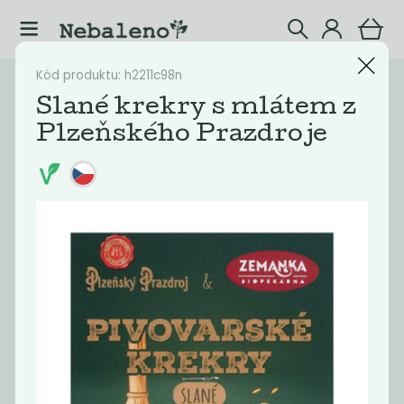
Kód produktu: h2211c98n
Katalog
Potraviny
Slané krekry s mlátem z
Plzeňského Prazdroje
Filtrovat produkty
22
Doporučené
Nejlevnější
Nejdražší
Nejprodávaněj
Novinka
Novinka