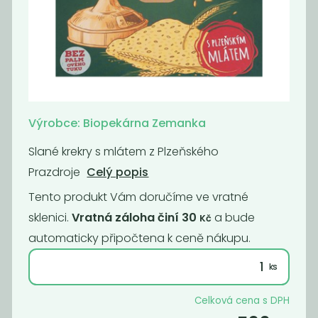
Pomerančové
Lékořice sekaná
sušenky s...
199
309
Kč
/ Kg
Kč
/ Kg
Výrobce: Biopekárna Zemanka
Novinka
Novinka
Oblíbené
Slané krekry s mlátem z Plzeňského
Prazdroje
Celý popis
Tento produkt Vám doručíme ve vratné
sklenici.
Vratná záloha činí 30
a bude
Kč
automaticky připočtena k ceně nákupu.
Vegan Bílá
Jáhlové piškoty
čokoláda
bez lepku
Celková cena s DPH
750
189
Kč
/ Kg
Kč
/ Kg