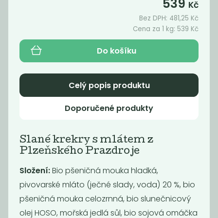
539
Kč
Bez DPH:
481,25
Kč
Cena za 1 kg:
539
Kč
Akce
Oblíbené
Do košíku
Celý popis produktu
Doporučené produkty
Jáhlové
Slunečnice v
Slané krekry s mlátem z
piškotky s
cukrové krustě
Plzeňského Prazdroje
vegan...
99
279
Kč
/ Kg
Kč
/ Kg
Složení:
Bio pšeničná mouka hladká,
pivovarské mláto (ječné slady, voda) 20 %, bio
pšeničná mouka celozrnná, bio slunečnicový
olej HOSO, mořská jedlá sůl, bio sojová omáčka