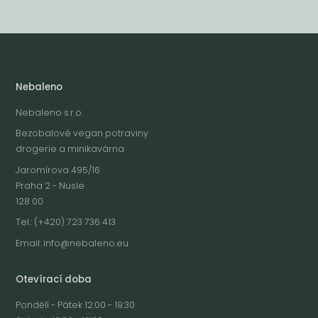
Nebaleno
Nebaleno s.r.o.
Bezobalové vegan potraviny
drogerie a minikavárna
Jaromírova 495/16
Praha 2 - Nusle
128 00
Tel.: (+420) 723 736 413
Email:
info@nebaleno.eu
Otevírací doba
Pondělí - Pátek 12:00 - 19:30