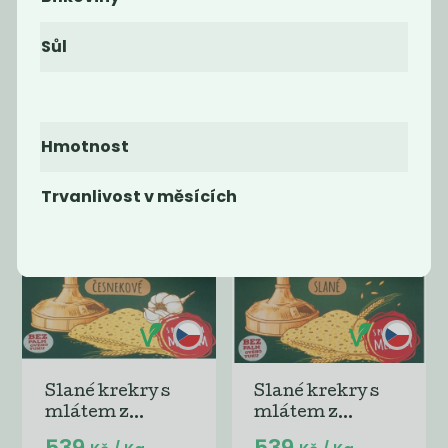
Sůl
Jablečné bio
Vícezrnné bio
kačenky
sušenky s...
539
539
Kč
/ Kg
Kč
/ Kg
Hmotnost
Trvanlivost v měsících
Slané krekry s
Slané krekry s
mlátem z...
mlátem z...
539
539