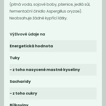
(pitná voda, sojové boby, pšenice, jedlá sůl,
fermentační činidlo Aspergillus oryzae).
Neobsahuje žádné kypřící látky.
Výživové údaje na
Želé bobule BIO
Dukátky z hořké
Energetická hodnota
čokolády
490
539
Kč
/ Kg
Kč
/ Kg
Tuky
- z toho nasycené mastné kyseliny
Sacharidy
- z toho cukry
Bílkoviny