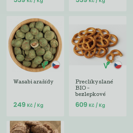
Kč
/ Kg
Kč
/ Kg
Wasabi arašídy
Preclíky slané
BIO -
bezlepkové
249
609
Kč
/ Kg
Kč
/ Kg