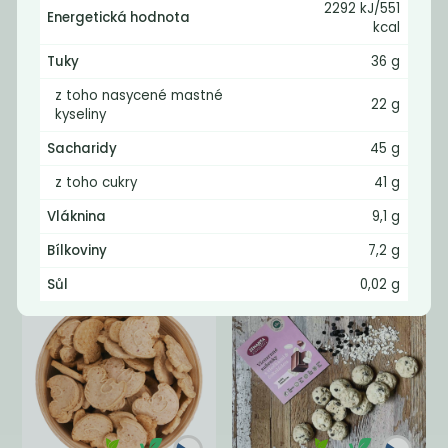
2292 kJ/551
Energetická hodnota
kcal
Tuky
36 g
z toho nasycené mastné
22 g
kyseliny
Sacharidy
45 g
Želé bobule BIO
Dukátky z hořké
z toho cukry
41 g
čokolády
Vláknina
9,1 g
490
539
Kč
/ Kg
Kč
/ Kg
Bílkoviny
7,2 g
Sůl
0,02 g