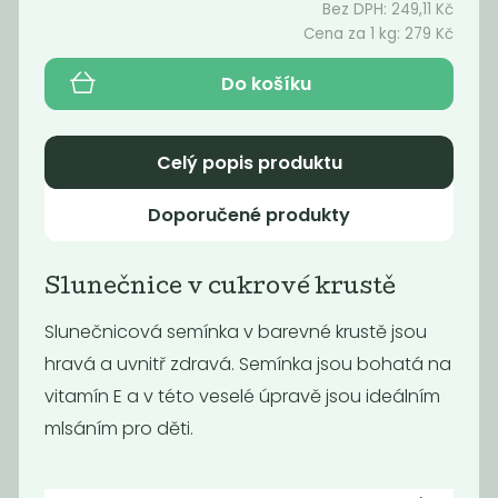
Bez DPH:
249,11
Kč
Cena za 1 kg:
279
Kč
Akce
Do košíku
Oblíbené
Celý popis produktu
Doporučené produkty
Slunečnice v cukrové krustě
Jáhlové
Slunečnice v
piškotky s
cukrové krustě
Slunečnicová semínka v barevné krustě jsou
vegan...
hravá a uvnitř zdravá. Semínka jsou bohatá na
99
279
Kč
/ Kg
Kč
/ Kg
vitamín E a v této veselé úpravě jsou ideálním
mlsáním pro děti.