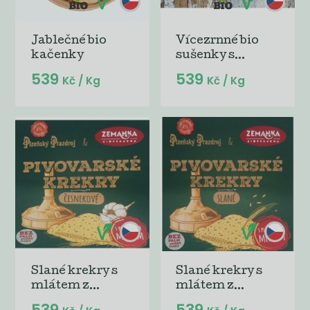
Jablečné bio
Vícezrnné bio
kačenky
sušenky s...
539
539
Kč
/ Kg
Kč
/ Kg
Slané krekry s
Slané krekry s
mlátem z...
mlátem z...
539
539