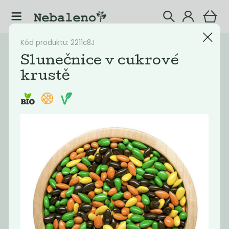
Kód produktu: 2211c8J
Katalog
Potraviny
Slunečnice v cukrové
krustě
Filtrovat produkty
22
Doporučené
Nejlevnější
Nejdražší
Nejprodávaněj
Novinka
Novinka