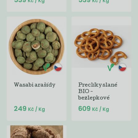
Kč
/ Kg
Kč
/ Kg
Wasabi arašídy
Preclíky slané
BIO -
bezlepkové
249
609
Kč
/ Kg
Kč
/ Kg