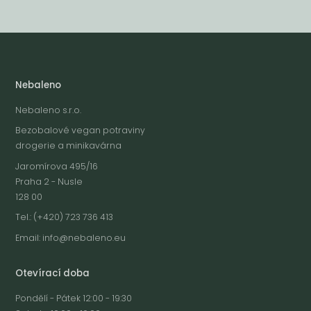
Nebaleno
Nebaleno s.r.o.
Bezobalové vegan potraviny
drogerie a minikavárna
Jaromírova 495/16
Praha 2 - Nusle
128 00
Tel.: (+420) 723 736 413
Email:
info@nebaleno.eu
Otevírací doba
Pondělí - Pátek 12:00 - 19:30