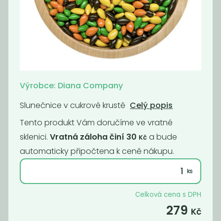
Pomerančové
Lékořice sekaná
sušenky s...
199
309
Kč
/ Kg
Kč
/ Kg
Výrobce: Diana Company
Novinka
Novinka
Oblíbené
Slunečnice v cukrové krustě
Celý popis
Tento produkt Vám doručíme ve vratné
sklenici.
Vratná záloha činí 30
a bude
Kč
automaticky připočtena k ceně nákupu.
Vegan Bílá
Jáhlové piškoty
Celková cena s DPH
čokoláda
bez lepku
279
Kč
750
189
Kč
/ Kg
Kč
/ Kg