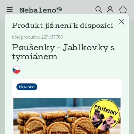
Produkt již není k dispozici
Katalog
Potraviny
Kód produktu: 2211c37788
Filtrovat produkty
22
Psušenky - Jablkovky s
tymiánem
Doporučené
Nejlevnější
Nejdražší
Nejprodávaněj
Novinka