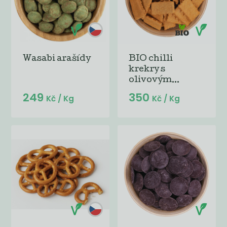
Wasabi arašídy
BIO chilli
krekry s
olivovým...
249
350
Kč
/ Kg
Kč
/ Kg