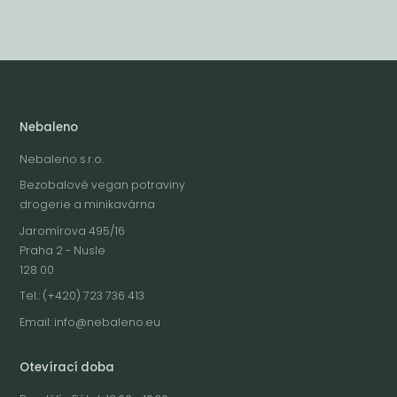
Nebaleno
Nebaleno s.r.o.
Bezobalové vegan potraviny
drogerie a minikavárna
Jaromírova 495/16
Praha 2 - Nusle
128 00
Tel.: (+420) 723 736 413
Email:
info@nebaleno.eu
Otevírací doba