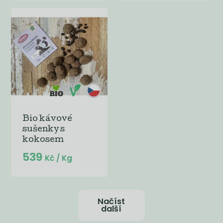
Bio kávové
sušenky s
kokosem
539
Kč
/ Kg
Načíst
další