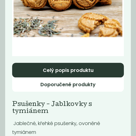
Momentálně
Slunečnice v
nedostupné
cukrové krustě
Špaldové bio
krekry s
dýňovým...
279
539
Kč
/ Kg
Kč
/ Kg
Celý popis produktu
Novinka
Oblíbené
Doporučené produkty
Psušenky - Jablkovky s
tymiánem
Jablečné, křehké psušenky, ovoněné
tymiánem
Jáhlové piškoty
Špaldová bio