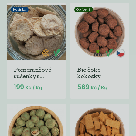
Novinka
Oblíbené
Pomerančové
Bio čoko
sušenky s...
kokosky
199
569
Kč
/ Kg
Kč
/ Kg