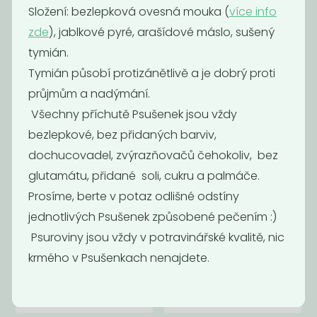
Složení: bezlepková ovesná mouka (
více info
bez lepku
zvířátka
kakaová
zde
), jablkové pyré, arašídové máslo, sušený
189
539
Kč
/ Kg
Kč
/ Kg
tymián.
Tymián působí protizánětlivě a je dobrý proti
průjmům a nadýmání.
Všechny příchutě Psušenek jsou vždy
bezlepkové, bez přidaných barviv,
dochucovadel, zvýrazňovačů čehokoliv, bez
glutamátu, přidané soli, cukru a palmáče.
Prosíme, berte v potaz odlišné odstíny
jednotlivých Psušenek způsobené pečením :)
Psuroviny jsou vždy v potravinářské kvalitě, nic
Želé bobule BIO
Jablečné bio
krmého v Psušenkach nenajdete.
kačenky
490
539
Kč
/ Kg
Kč
/ Kg