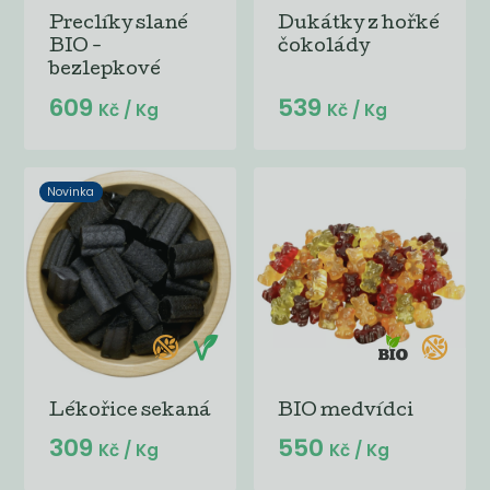
Preclíky slané
Dukátky z hořké
BIO -
čokolády
bezlepkové
609
539
Kč
/ Kg
Kč
/ Kg
Novinka
Lékořice sekaná
BIO medvídci
309
550
Kč
/ Kg
Kč
/ Kg