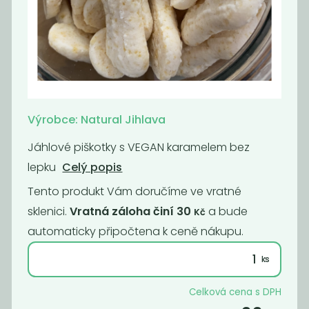
Pomerančové
Lékořice sekaná
sušenky s...
199
309
Kč
/ Kg
Kč
/ Kg
Výrobce: Natural Jihlava
Novinka
Novinka
Oblíbené
Jáhlové piškotky s VEGAN karamelem bez
lepku
Celý popis
Tento produkt Vám doručíme ve vratné
sklenici.
Vratná záloha činí 30
a bude
Kč
automaticky připočtena k ceně nákupu.
Vegan Bílá
Jáhlové piškoty
čokoláda
bez lepku
Celková cena s DPH
750
189
Kč
/ Kg
Kč
/ Kg