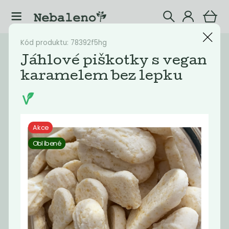
Kód produktu: 78392f5hg
Katalog
Potraviny
Jáhlové piškotky s vegan
karamelem bez lepku
Filtrovat produkty
22
Doporučené
Nejlevnější
Nejdražší
Nejprodávaněj
Akce
Oblíbené
Novinka
Novinka