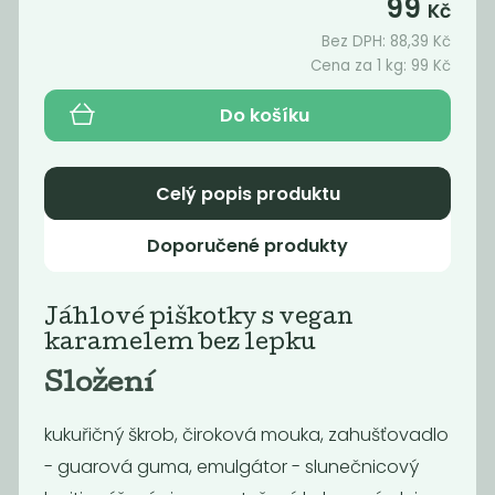
99
Kč
Bez DPH:
88,39
Kč
Cena za 1 kg:
99
Kč
Akce
Oblíbené
Do košíku
Celý popis produktu
Doporučené produkty
Jáhlové
Slunečnice v
Jáhlové piškotky s vegan
piškotky s
cukrové krustě
karamelem bez lepku
vegan...
99
279
Složení
Kč
/ Kg
Kč
/ Kg
kukuřičný škrob, čiroková mouka, zahušťovadlo
- guarová guma, emulgátor - slunečnicový