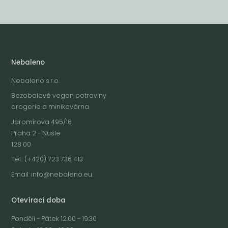
Nebaleno
Nebaleno s.r.o.
Bezobalové vegan potraviny
drogerie a minikavárna
Jaromírova 495/16
Praha 2 - Nusle
128 00
Tel.: (+420) 723 736 413
Email:
info@nebaleno.eu
Otevírací doba
Pondělí - Pátek 12:00 - 19:30