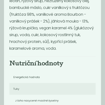
lecitin, rýžový sirup, neztužený kokosový olej,
bambucké máslo, cukr vanilkový s fruktózou
(fruktóza 98%, vanilkové aroma Bourbon -
vanilkový prášek - 2%), jáhlová mouka - 13%,
rýžová krupička, vegan karamel 4% (glukózový
sirup, voda, cukr, kokosový rostlinný tuk,
hrachový protein, sůl), kypřící prášek,
Želé bobule BIO
Dukátky z hořké
čokolády
karamelové aroma, voda.
490
539
Kč
/ Kg
Kč
/ Kg
Nutriční hodnoty
Energetická hodnota
Tuky
z toho nasycené mastné kyseliny