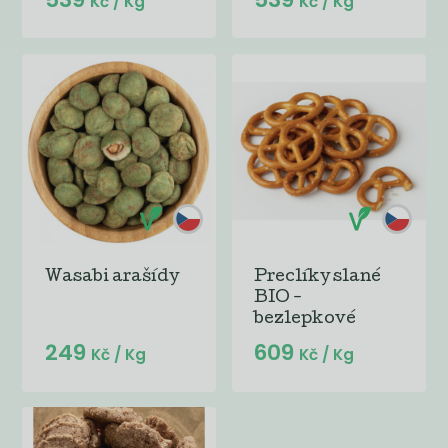
Kč
/ Kg
Kč
/ Kg
Wasabi arašídy
Preclíky slané
BIO -
bezlepkové
249
609
Kč
/ Kg
Kč
/ Kg