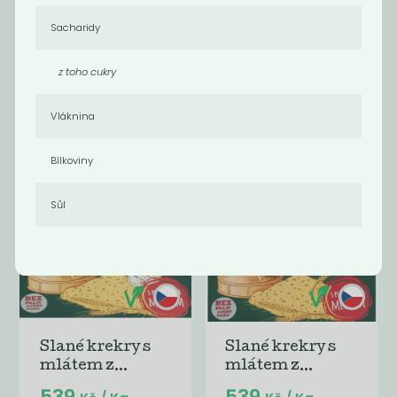
Sacharidy
Jablečné bio
Vícezrnné bio
kačenky
sušenky s...
z toho cukry
539
539
Kč
/ Kg
Kč
/ Kg
Vláknina
Bílkoviny
Sůl
Slané krekry s
Slané krekry s
mlátem z...
mlátem z...
539
539