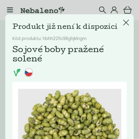
Produkt již není k dispozici
Katalog
Potraviny
Kód produktu: hbhh2211c98ghjklngm
Filtrovat produkty
22
Sojové boby pražené
solené
Doporučené
Nejlevnější
Nejdražší
Nejprodávaněj
Novinka
Novinka