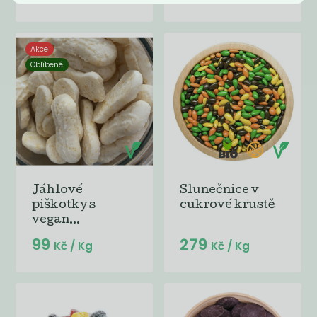
Akce
Oblíbené
Jáhlové
Slunečnice v
piškotky s
cukrové krustě
vegan...
99
279
Kč
/ Kg
Kč
/ Kg