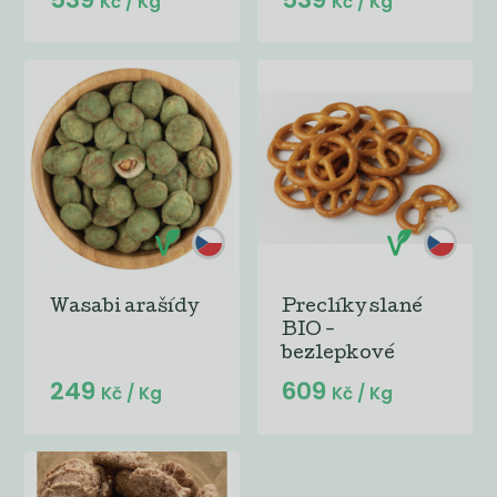
Kč
/ Kg
Kč
/ Kg
Wasabi arašídy
Preclíky slané
BIO -
bezlepkové
249
609
Kč
/ Kg
Kč
/ Kg