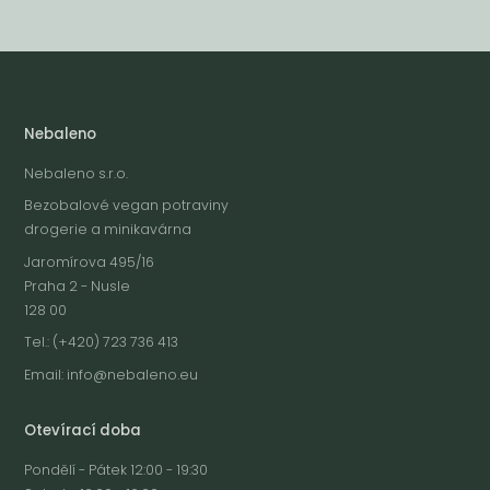
Nebaleno
Nebaleno s.r.o.
Bezobalové vegan potraviny
drogerie a minikavárna
Jaromírova 495/16
Praha 2 - Nusle
128 00
Tel.: (+420) 723 736 413
Email:
info@nebaleno.eu
Otevírací doba
Pondělí - Pátek 12:00 - 19:30