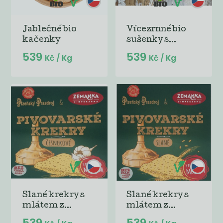
Jablečné bio
Vícezrnné bio
kačenky
sušenky s...
539
539
Kč
/ Kg
Kč
/ Kg
Slané krekry s
Slané krekry s
mlátem z...
mlátem z...
539
539