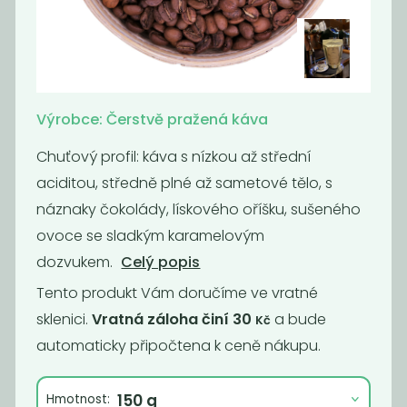
Momentálně
Káva -
nedostupné
Supercrema
Kafe čekankové
espresso No.1
instantní bez...
Výrobce: Čerstvě pražená káva
1 290
990,91
Kč
/ Kg
Kč
/ Kg
Chuťový profil: káva s nízkou až střední
aciditou, středně plné až sametové tělo, s
náznaky čokolády, lískového oříšku, sušeného
ovoce se sladkým karamelovým
dozvukem.
Celý popis
Tento produkt Vám doručíme ve vratné
sklenici.
Vratná záloha činí 30
a bude
Kč
automaticky připočtena k ceně nákupu.
Momentálně
Káva - Brazil
nedostupné
Hmotnost:
Cerrado Dulce