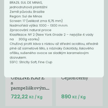
BRAZIL SUL DE MINAS
,
instantní 100g
jednodruhová plantážní
441,18
750
Kč
/ Kg
Kč
/ Kg
Země původu: Brazílie
Region: Sul de Minas
Screen: 17 (velikost zrna 6,75 mm)
Nadmořská výška: 1000 - 1300 m.n.m.
Zpracování: natural proce
Klasifikace: NY 2 (New York Grade 2 – nejvýše 4 vady
na 300g vzorku)
Chuťový profil: káva s nízkou až střední aciditou, středně
plné až sametové tělo, s náznaky čokolády, lískového
oříšku, sušeného ovoce se sladkým karamelovým
dozvukem.
SSFC: Strictly Soft, Fine Cup
OBILNÉ KAFE
Cejlon černý
s
pampeliškovým...
722,22
890
Kč
/ Kg
Kč
/ Kg