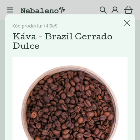
Kód produktu: 7410e9
Katalog
Potraviny
Káva - Brazil Cerrado
Dulce
Filtrovat produkty
20
Doporučené
Nejlevnější
Nejdražší
Nejprodávaněj