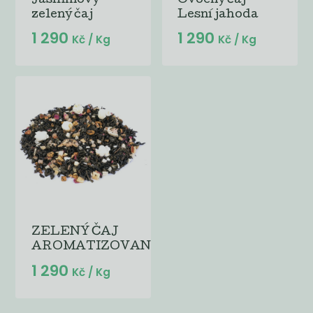
Jasmínový
Ovocný čaj
zelený čaj
Lesní jahoda
1 290
1 290
Kč
/ Kg
Kč
/ Kg
ZELENÝ ČAJ
AROMATIZOVANÝ...
1 290
Kč
/ Kg