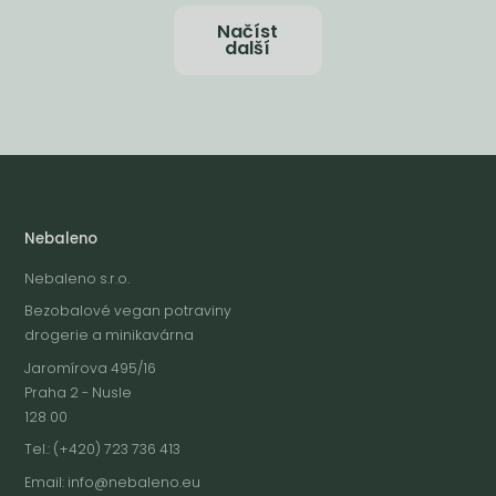
Načíst
další
Nebaleno
Nebaleno s.r.o.
Bezobalové vegan potraviny
drogerie a minikavárna
Jaromírova 495/16
Praha 2 - Nusle
128 00
Tel.: (+420) 723 736 413
Email:
info@nebaleno.eu