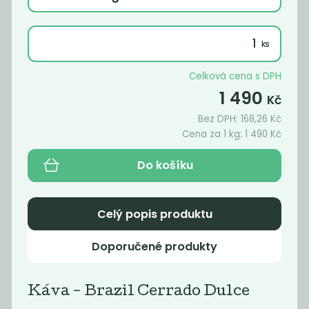
Káva -
ARABICA
WATER
DECAF...
1 590
1 490
Kč
/ Kg
Kč
/ Kg
Celková cena s DPH
1 490
Kč
Bez DPH:
168,26
Kč
Cena za 1 kg:
1 490
Kč
Do košíku
Celý popis produktu
Doporučené produkty
Momentálně
Momentálně
nedostupné
nedostupné
OBILNÉ KAFE
ŠPALDOVÉ
Káva - Brazil Cerrado Dulce
intensive 170g
KAFE -