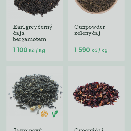
Earl grey černý
Gunpowder
čaj s
zelený čaj
bergamotem
1 100
1 590
Kč
/ Kg
Kč
/ Kg