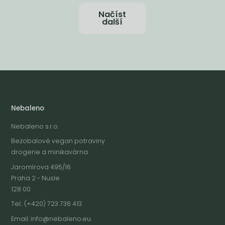
Načíst
další
Nebaleno
Nebaleno s.r.o.
Bezobalové vegan potraviny
drogerie a minikavárna
Jaromírova 495/16
Praha 2 - Nusle
128 00
Tel.: (+420) 723 736 413
Email:
info@nebaleno.eu