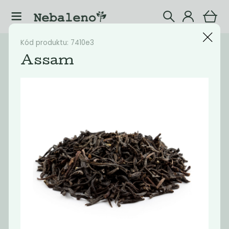
Kód produktu: 7410e3
Katalog
Potraviny
Assam
Filtrovat produkty
20
Doporučené
Nejlevnější
Nejdražší
Nejprodávaněj