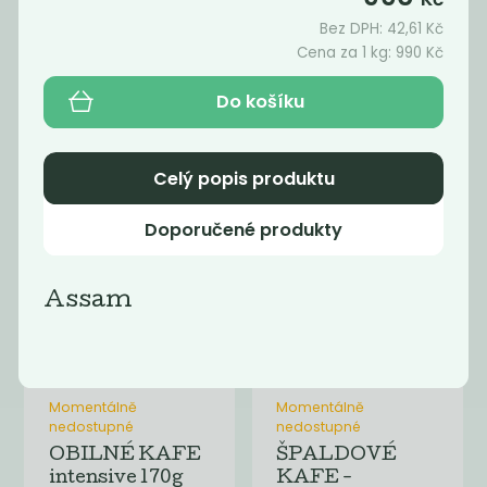
Káva -
Bez DPH:
42,61
Kč
ARABICA
Cena za 1 kg:
990
Kč
WATER
DECAF...
Do košíku
1 590
1 490
Kč
/ Kg
Kč
/ Kg
Celý popis produktu
Doporučené produkty
Assam
Momentálně
Momentálně
nedostupné
nedostupné
OBILNÉ KAFE
ŠPALDOVÉ
intensive 170g
KAFE -