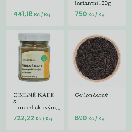
instantní 100g
441,18
750
Kč
/ Kg
Kč
/ Kg
OBILNÉ KAFE
Cejlon černý
s
pampeliškovým...
722,22
890
Kč
/ Kg
Kč
/ Kg