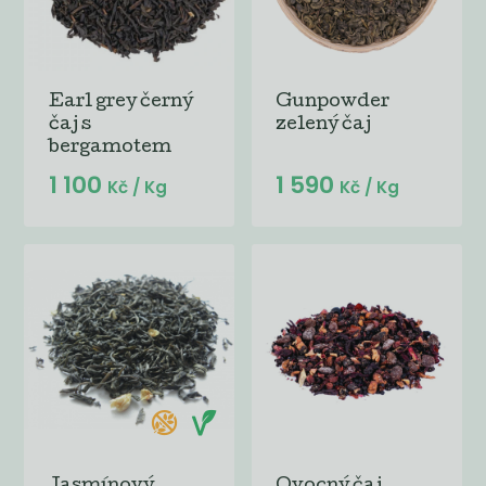
Earl grey černý
Gunpowder
čaj s
zelený čaj
bergamotem
1 100
1 590
Kč
/ Kg
Kč
/ Kg