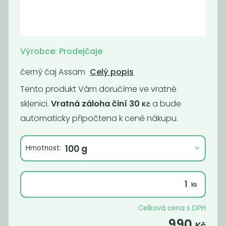
Momentálně
Káva -
nedostupné
Supercrema
Kafe čekankové
espresso No.1
Výrobce: Prodejčaje
instantní bez...
1 290
990,91
černý čaj Assam
Celý popis
Kč
/ Kg
Kč
/ Kg
Tento produkt Vám doručíme ve vratné
sklenici.
Vratná záloha činí 30
a bude
Kč
automaticky připočtena k ceně nákupu.
Hmotnost:
Celková cena s DPH
Momentálně
Káva - Brazil
nedostupné
990
Cerrado Dulce
Kč