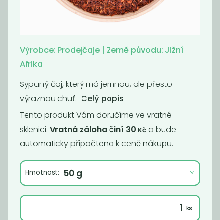
Momentálně
Káva -
nedostupné
Supercrema
Kafe čekankové
espresso No.1
Výrobce: Prodejčaje | Země původu: Jižní
instantní bez...
Afrika
1 290
990,91
Kč
/ Kg
Kč
/ Kg
Sypaný čaj, který má jemnou, ale přesto
výraznou chuť.
Celý popis
Tento produkt Vám doručíme ve vratné
sklenici.
Vratná záloha činí 30
a bude
Kč
automaticky připočtena k ceně nákupu.
Hmotnost:
Momentálně
Káva - Brazil
nedostupné
Cerrado Dulce