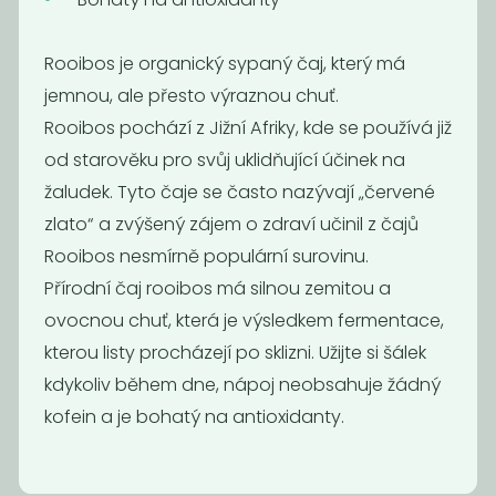
instantní 100g
441,18
750
Kč
/ Kg
Kč
/ Kg
Rooibos je organický sypaný čaj, který má
jemnou, ale přesto výraznou chuť.
Rooibos pochází z Jižní Afriky, kde se používá již
od starověku pro svůj uklidňující účinek na
žaludek. Tyto čaje se často nazývají „červené
zlato“ a zvýšený zájem o zdraví učinil z čajů
Rooibos nesmírně populární surovinu.
Přírodní čaj rooibos má silnou zemitou a
ovocnou chuť, která je výsledkem fermentace,
kterou listy procházejí po sklizni. Užijte si šálek
OBILNÉ KAFE
Cejlon černý
kdykoliv během dne, nápoj neobsahuje žádný
s
pampeliškovým...
kofein a je bohatý na antioxidanty.
722,22
890
Kč
/ Kg
Kč
/ Kg