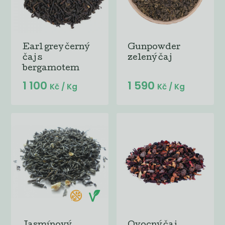
Earl grey černý
Gunpowder
čaj s
zelený čaj
bergamotem
1 100
1 590
Kč
/ Kg
Kč
/ Kg