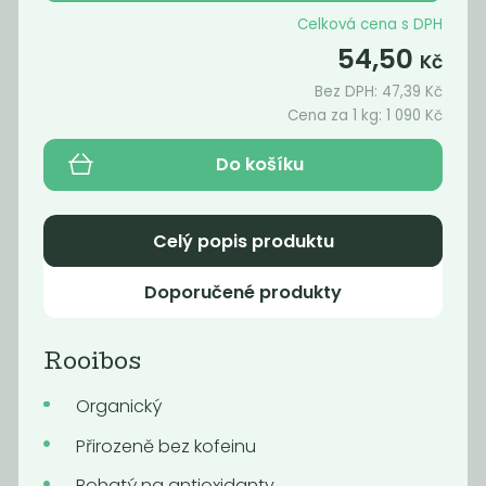
Káva -
Celková cena s DPH
ARABICA
54,50
WATER
Kč
DECAF...
Bez DPH:
47,39
Kč
1 590
1 490
Cena za 1 kg:
1 090
Kč
Kč
/ Kg
Kč
/ Kg
Do košíku
Celý popis produktu
Doporučené produkty
Rooibos
Organický
Momentálně
Momentálně
nedostupné
nedostupné
Přirozeně bez kofeinu
OBILNÉ KAFE
ŠPALDOVÉ
intensive 170g
KAFE -
Bohatý na antioxidanty