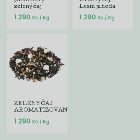
Jasmínový
Ovocný čaj
zelený čaj
Lesní jahoda
1 290
1 290
Kč
/ Kg
Kč
/ Kg
ZELENÝ ČAJ
AROMATIZOVANÝ...
1 290
Kč
/ Kg