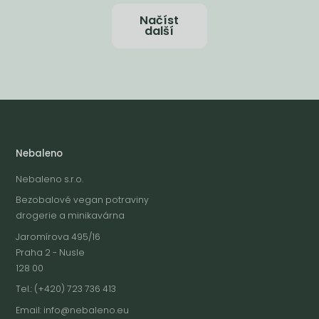
Načíst
další
Nebaleno
Nebaleno s.r.o.
Bezobalové vegan potraviny
drogerie a minikavárna
Jaromírova 495/16
Praha 2 - Nusle
128 00
Tel.: (+420) 723 736 413
Email:
info@nebaleno.eu