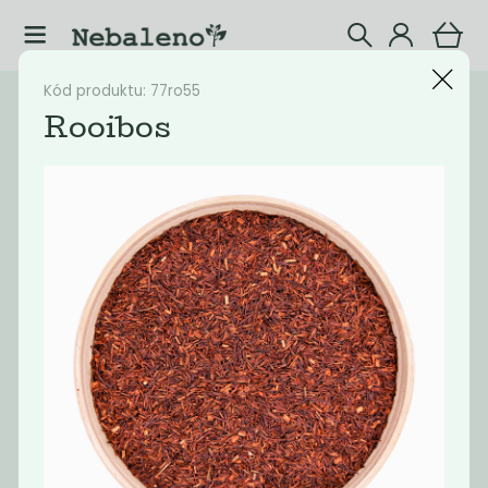
Kód produktu: 77ro55
Katalog
Potraviny
Rooibos
Filtrovat produkty
20
Doporučené
Nejlevnější
Nejdražší
Nejprodávaněj