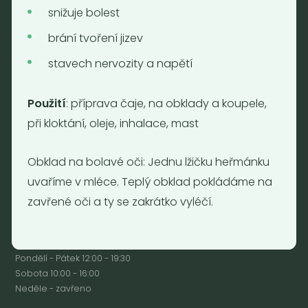
snižuje bolest
brání tvoření jizev
Nebaleno
stavech nervozity a napětí
Nebaleno s.r.o.
Bezobalové vegan potraviny
Použití
: příprava čaje, na obklady a koupele,
drogerie a minikavárna
při kloktání, oleje, inhalace, mast
Jaromírova 495/16
Praha 2 - Nusle
128 00
Obklad na bolavé oči: Jednu lžičku heřmánku
Tel.: (+420) 723 736 413
uvaříme v mléce. Teplý obklad pokládáme na
Email:
info@nebaleno.eu
zavřené oči a ty se zakrátko vyléčí.
Otevírací doba
Pondělí - Pátek 12:00 - 19:30
Sobota 10:00 - 16:00
Neděle - zavřeno