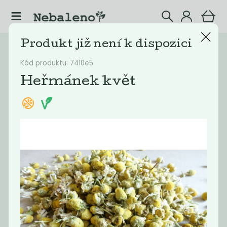
Produkt již není k dispozici
Katalog
Potraviny
Kód produktu: 7410e5
Filtrovat produkty
20
Heřmánek květ
Doporučené
Nejlevnější
Nejdražší
Nejprodávaněj