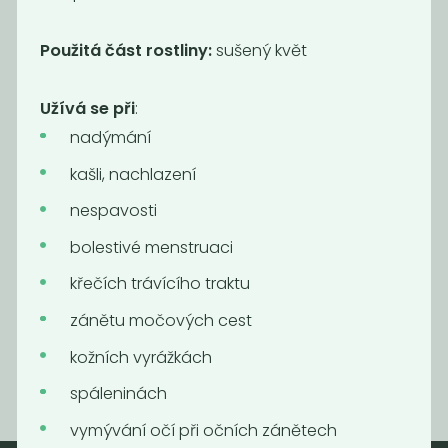
Použitá část rostliny:
sušený květ
Užívá se při
:
nadýmání
kašli, nachlazení
nespavosti
bolestivé menstruaci
Rooibos
křečích trávícího traktu
1 090
Kč
/ Kg
zánětu močových cest
kožních vyrážkách
spáleninách
vymývání očí při očních zánětech