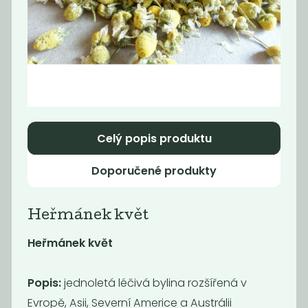
Pečený kaštan
Svěží grep černý
černý čaj
čaj
1 150
1 150
Kč
/ Kg
Kč
/ Kg
Celý popis produktu
Doporučené produkty
Heřmánek květ
Heřmánek květ
Sencha zelený
Maté
čaj
Popis:
jednoletá léčivá bylina rozšířená v
1 090
800
Evropě, Asii, Severní Americe a Austrálii
Kč
/ Kg
Kč
/ Kg