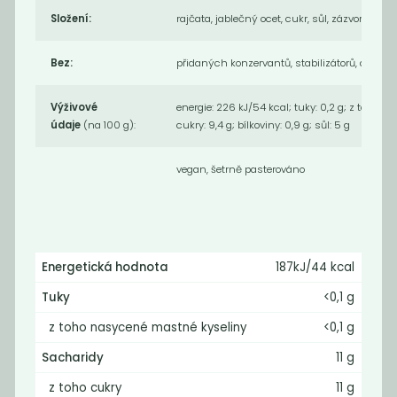
Složení:
rajčata, jablečný ocet, cukr, sůl, zázvor, česne
Ochucená sůl -
Sečuánský chilli
Pálíto
olej -...
Bez:
přidaných konzervantů, stabilizátorů, aromat
189
189
Kč
Kč
Výživové
energie: 226 kJ/54 kcal; tuky: 0,2 g; z toho n
údaje
(na 100 g):
cukry: 9,4 g; bílkoviny: 0,9 g; sůl: 5 g
Novinka
Novinka
vegan, šetrně pasterováno
Energetická hodnota
187kJ/44 kcal
Tuky
<0,1 g
z toho nasycené mastné kyseliny
<0,1 g
Tahini 420g
Tahini 200g
119
69
Sacharidy
11 g
Kč
Kč
z toho cukry
11 g