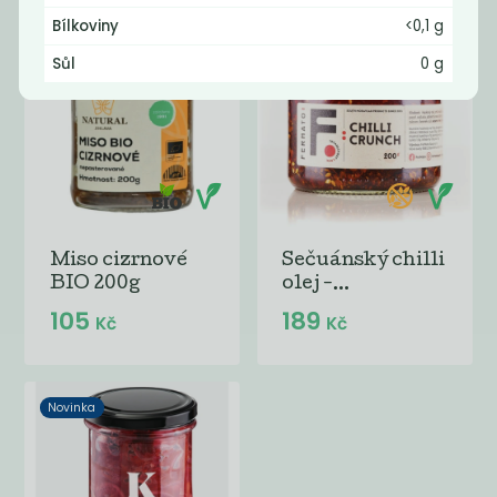
Bílkoviny
<0,1 g
Novinka
Novinka
Sůl
0 g
Miso cizrnové
Sečuánský chilli
BIO 200g
olej -...
105
189
Kč
Kč
Novinka