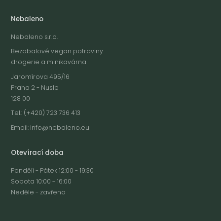
Nebaleno
Nebaleno s.r.o.
Bezobalové vegan potraviny
drogerie a minikavárna
Jaromírova 495/16
Praha 2 - Nusle
128 00
Tel.: (+420) 723 736 413
Email:
info@nebaleno.eu
Otevírací doba
Pondělí - Pátek 12:00 - 19:30
Sobota 10:00 - 16:00
Neděle - zavřeno