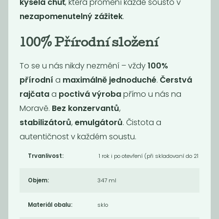
kyselá chuť
, která promění každé sousto v
nezapomenutelný zážitek
.
100% Přírodní složení
To se u nás nikdy nezmění – vždy
100%
Fermentovaná
Ochucená sůl -
přírodní
a
maximálně jednoduché
.
Čerstvá
chilli omáčka
Šimráto
rajčata
a
poctivá výroba
přímo u nás na
199
189
Kč
Kč
Moravě
.
Bez
konzervantů
,
stabilizátorů
,
emulgátorů
.
Čistota a
autentičnost
v každém soustu.
Novinka
Novinka
Trvanlivost:
1 rok i po otevření (při skladovaní do 21 °C)
Objem:
347 ml
Materiál obalu:
sklo