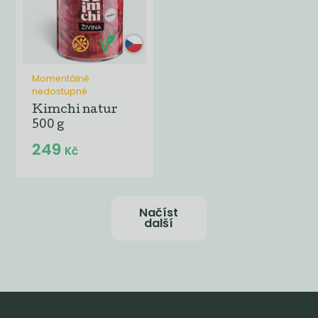
Momentálně
nedostupné
Kimchi natur
500 g
249
Kč
Načíst
další