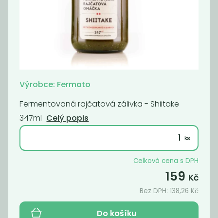
Fermentovaná
Fermentovaná
rajčatová...
rajčatová...
159
159
Kč
Kč
Výrobce: Fermato
Novinka
Novinka
Fermentovaná rajčatová zálivka - Shiitake
347ml
Celý popis
Celková cena s DPH
159
Kč
Fermentovaná
Fermentovaná
Bez DPH:
138,26
Kč
rajčatová...
rajčatová...
159
159
Do košíku
Kč
Kč