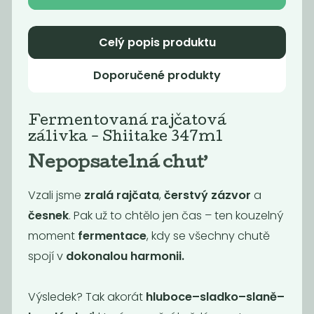
Celý popis produktu
Novinka
Novinka
Doporučené produkty
Fermentovaná rajčatová
zálivka - Shiitake 347ml
Nepopsatelná chuť
Fermentovaná
Fermentovaná
Vzali jsme
zralá rajčata
,
čerstvý zázvor
a
rajčatová...
rajčatová...
česnek
. Pak už to chtělo jen čas – ten kouzelný
159
159
Kč
Kč
moment
fermentace
,
kdy se všechny chutě
spojí v
dokonalou harmoni
i
.
Novinka
Novinka
Výsledek? Tak akorát
hluboce–sladko–slaně–