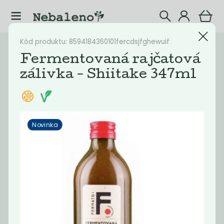
Kód produktu: 8594184360101fercdsjfghewuif
Katalog
Potraviny
Fermentovaná rajčatová
zálivka - Shiitake 347ml
Filtrovat produkty
16
Doporučené
Nejlevnější
Nejdražší
Nejprodávaněj
Novinka
Novinka
Novinka