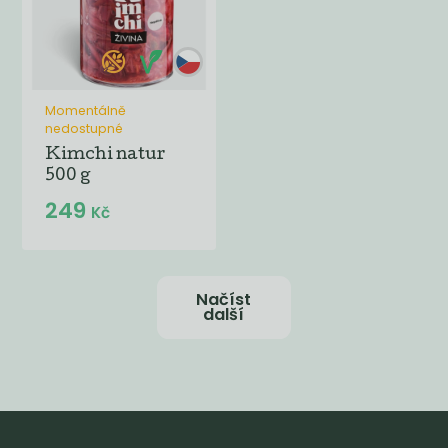
Momentálně
nedostupné
Kimchi natur
500 g
249
Kč
Načíst
další