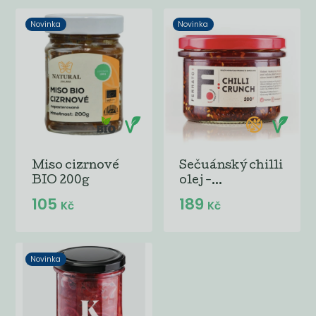
Novinka
Novinka
Miso cizrnové
Sečuánský chilli
BIO 200g
olej -...
105
189
Kč
Kč
Novinka