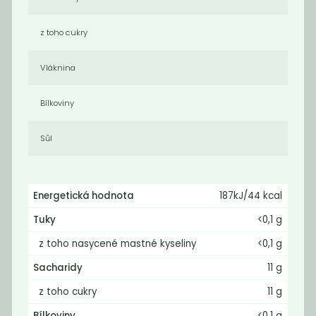
z toho cukry
Vláknina
Bílkoviny
Fermentovaná
Ochucená sůl -
chilli omáčka
Šimráto
Sůl
199
189
Kč
Kč
Energetická hodnota
187kJ/44 kcal
Novinka
Novinka
Tuky
<0,1 g
z toho nasycené mastné kyseliny
<0,1 g
Sacharidy
11 g
z toho cukry
11 g
Bílkoviny
<0,1 g