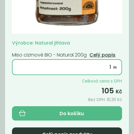
Fermentovaná
Fermentovaná
rajčatová...
rajčatová...
159
159
Kč
Kč
Výrobce: Natural jihlava
Miso cizrnové BIO - Natural 200g
Celý popis
Novinka
Novinka
Celková cena s DPH
105
Kč
Bez DPH:
91,30
Kč
Do košíku
Fermentovaná
Fermentovaná
rajčatová...
rajčatová...
159
159
Kč
Kč