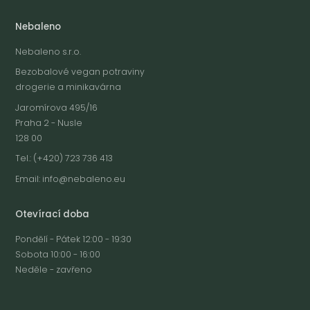
Nebaleno
Nebaleno s.r.o.
Bezobalové vegan potraviny
drogerie a minikavárna
Jaromírova 495/16
Praha 2 - Nusle
128 00
Tel.: (+420) 723 736 413
Email:
info@nebaleno.eu
Otevírací doba
Pondělí - Pátek 12:00 - 19:30
Sobota 10:00 - 16:00
Neděle - zavřeno