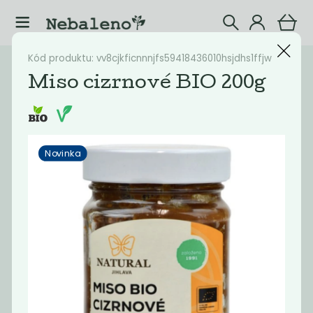
Kód produktu: vv8cjkficnnnjfs59418436010hsjdhs1ffjw
Katalog
Potraviny
Miso cizrnové BIO 200g
Filtrovat produkty
16
Novinka
Doporučené
Nejlevnější
Nejdražší
Nejprodávaněj
Novinka
Novinka