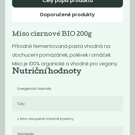
Celý popis produktu
Doporučené produkty
Novinka
Novinka
Miso cizrnové BIO 200g
Přírodně fermentovaná pasta vhodná na
dochucení pomazánek, polévek i omáček.
Miso je 100% organické a vhodné pro vegany.
Nutriční hodnoty
Fermentovaná
Fermentovaná
rajčatová...
rajčatová...
Energetická hodnota
159
159
Kč
Kč
Tuky
z toho nasycené mastné kyseliny
Novinka
Novinka
Sacharidy