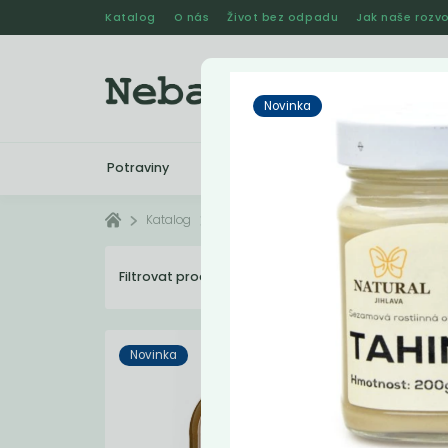
Katalog
O nás
Život bez odpadu
Jak naše rozvo
Novinka
Potraviny
Drogerie
Kosmetika
Katalog
Potraviny
Fermentované produkty
Filtrovat produkty
16
Dopo
Novinka
Novi