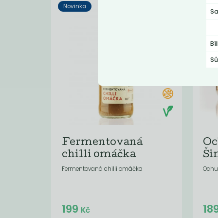
Novinka
Novi
Sa
Bí
Sů
Fermentovaná
Oc
chilli omáčka
Ši
Fermentovaná chilli omáčka
Ochu
Do košíku:
199
18
(199
)
Kč
Kč