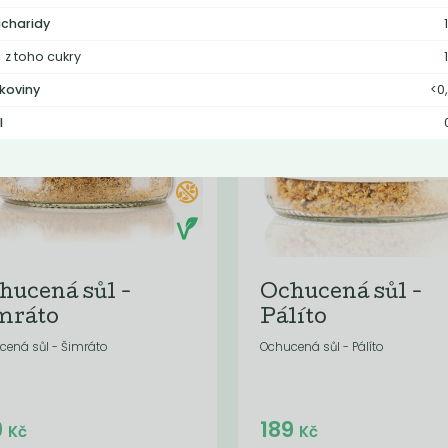
nka
Novinka
charidy
z toho cukry
lkoviny
<0,
l
hucená sůl -
Ochucená sůl -
mráto
Pálíto
cená sůl - Šimráto
Ochucená sůl - Pálíto
Do košíku:
Do košíku:
9
189
(189
)
(189
)
Kč
Kč
Kč
Kč