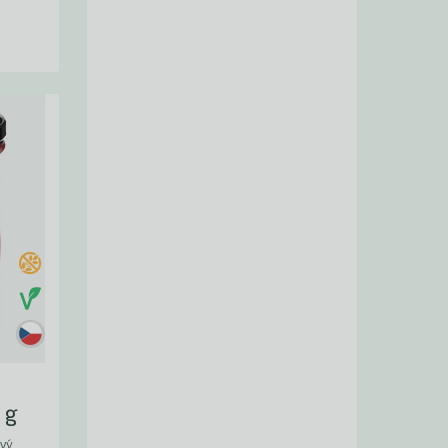
 g
avý