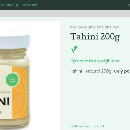
zy fungují
Kontakt
Hle
Kód produktu: 0hsjdhs1ffjw
Tahini 200g
Ostatní
Akce
Jak naše rozvozy funguj
Výrobce: Natural jihlava
Tahini - Natural 200g
Celý po
ručené
Nejlevnější
Nejdražší
Nejprodávanější
Nejnověj
nka
Novinka
Celková cena s DPH