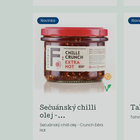
Novinka
Novi
Sečuánský chilli
Ta
olej -...
Tahi
Sečuánský chilli olej - Crunch Extra
Hot