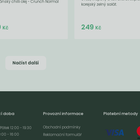
nský chilli olej - Crunch Normal
korejský zelný salát.
Do košíku:
9
249
(189
)
Kč
Kč
Kč
Načíst další
cí doba
Provozní informace
Platební metody
Obchodní podmínky
Pátek 12:00 - 19:30
:00 - 16:00
Reklamační formulář