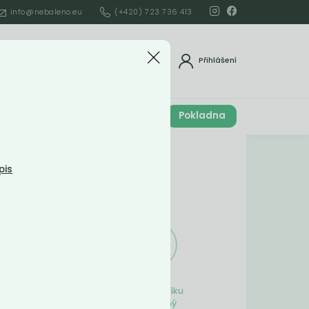
info@nebaleno.eu
(+420) 723 736 413
dat
Přihlášení
Cena celkem
Pokladna
í
0
Kč
Obsah košíku
pis
ší
Obsah košíku
je prázdný