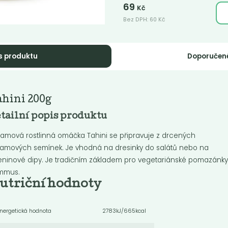
69
Kč
Bez DPH:
60
Kč
s produktu
Doporučen
rmentovaná
Fermentovaná
hini 200g
jčatová...
rajčatová...
tailní popis produktu
ntovaná rajčatová zálivka -
Fermentovaná rajčatová zálivka 
ake 347ml
Citron 347ml
amová rostlinná omáčka Tahini se připravuje z drcených
amových semínek. Je vhodná na dresinky do salátů nebo na
eninové dipy. Je tradičním základem pro vegetariánské pomazánk
Do košíku:
Do košíku:
9
159
(159
)
(159
)
Kč
Kč
Kč
Kč
mmus.
utriční hodnoty
nka
Novinka
nergetická hodnota
2783kJ/665kcal