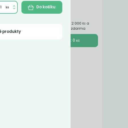
Do košíku
Nakupte ještě za 2 000
a
Kč
získáte dopravu zdarma
é produkty
K pokladně : 0
Kč
-
y