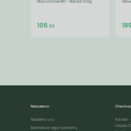
Miso cizrnové BIO - Natural 200g
Sečuá
Do košíku:
105
18
(105
)
Kč
Kč
Nebaleno
Otevíra
Nebaleno s.r.o.
Pondělí - 
Sobota 10
Bezobalové vegan potraviny