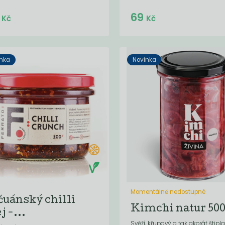
Do košíku:
Do košíku:
9
69
(119
)
(69
)
Kč
Kč
Kč
Kč
nka
Novinka
Momentálně nedostupné
čuánský chilli
Kimchi natur 500
j -...
Svěží, křupavý a tak akorát štipl