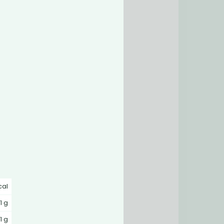
-
cal
1 g
1 g