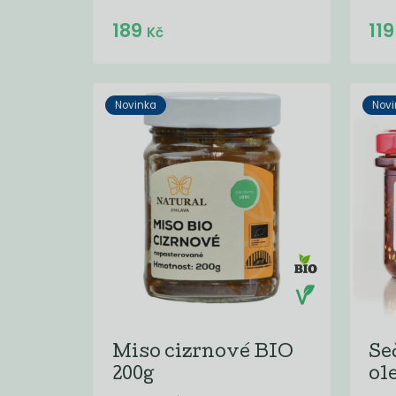
Do košíku:
189
11
(189
)
Kč
Kč
Novinka
Novi
Miso cizrnové BIO
Se
200g
ole