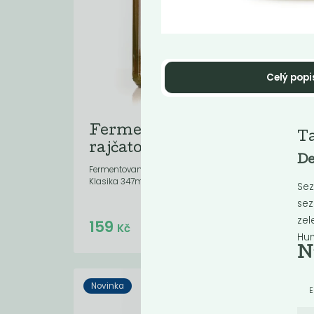
Celý popi
Fermentovaná
Fe
Ta
rajčatová...
ra
De
Fermentovaná rajčatová zálivka -
Ferme
Klasika 347ml
Shiit
Sez
sez
zel
Do košíku:
159
15
(159
)
Kč
Kč
Hu
N
Novinka
Novi
E