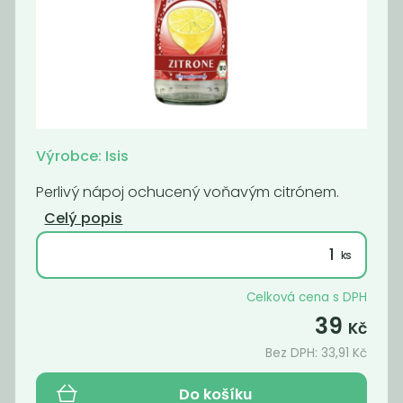
Bio energetický
Bio energetický
nápoj 365 Melon
nápoj 365...
49
49
Kč
Kč
Výrobce: Isis
Perlivý nápoj ochucený voňavým citrónem.
Celý popis
Celková cena s DPH
39
Kč
Bio energetický
Bio Isis zelený
Bez DPH:
33,91
Kč
nápoj 365 energy
čaj
49
39
Do košíku
Kč
Kč