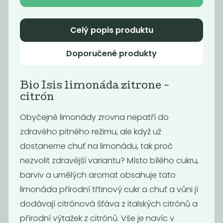
Celý popis produktu
Doporučené produkty
Bio Isis limonáda zitrone -
citrón
Obyčejné limonády zrovna nepatří do
zdravého pitného režimu, ale když už
Bio Isis
Bio Isis
dostaneme chuť na limonádu, tak proč
limonáda
limonáda
bezinka a...
granátové...
nezvolit zdravější variantu? Místo bílého cukru,
39
39
Kč
Kč
barviv a umělých aromat obsahuje tato
limonáda přírodní třtinový cukr a chuť a vůni jí
dodávají citrónová šťáva z italských citrónů a
přírodní výtažek z citrónů. Vše je navíc v