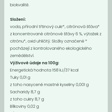
biokvalitě.
Složení:
voda, přírodní třtinový cukr*, citrónová šťáva*
z koncentrované citrónové šťávy 6 %, výtažek z
citrónu*, oxid uhličitý. Složky označené *
Bio Isis
Bio Isis
pocházejí z kontrolovaného ekologického
limonáda cola
limonáda
a...
zitrone -...
zemědělství.
39
39
Výživové údaje na 100g:
Kč
Kč
Energetická hodnota 158 kJ/37 kcal
Tuky 0,01 g
z toho nasycené mastné kyseliny 0,001 g
Sacharidy 8,7 g
z toho cukry 8,7 g
Bílkoviny 0,02 g