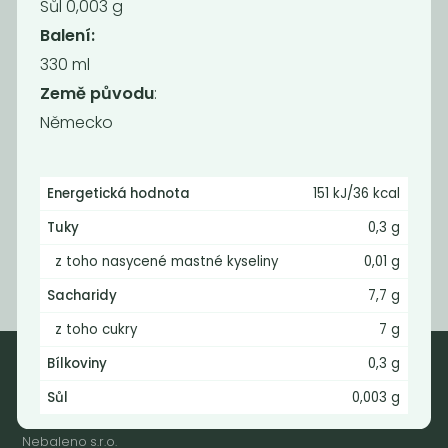
Sůl 0,003 g
Balení:
330 ml
Momentálně
Momentálně
nedostupné
nedostupné
Země původu
:
Bio Isis
BIO Isis Tonic
Německo
limonáda
0,33l
Ginger Ale
39
39
Kč
Kč
Energetická hodnota
151 kJ/36 kcal
Tuky
0,3 g
z toho nasycené mastné kyseliny
0,01 g
Sacharidy
7,7 g
z toho cukry
7 g
Bílkoviny
0,3 g
Sůl
0,003 g
Nebaleno
Nebaleno s.r.o.