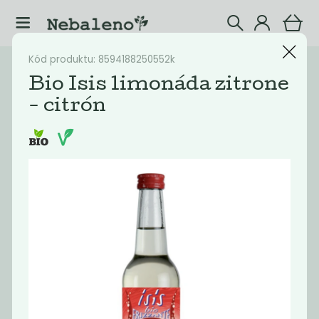
Kód produktu: 8594188250552k
Katalog
Nápoje
Bio Isis limonáda zitrone
- citrón
Filtrovat produkty
25
Doporučené
Nejlevnější
Nejdražší
Nejprodávaněj