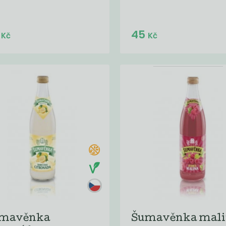
Do košíku:
Do košíku:
5
45
(45
)
(45
)
Kč
Kč
Kč
Kč
mavěnka
Šumavěnka mali