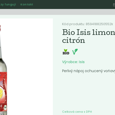
zy fungují
Kontakt
Hle
Kód produktu: 8594188250552k
Bio Isis limon
citrón
Ostatní
Akce
Jak naše rozvozy funguj
Výrobce: Isis
Perlivý nápoj ochucený voňa
ručené
Nejlevnější
Nejdražší
Nejprodávanější
Nejnověj
Celková cena s DPH