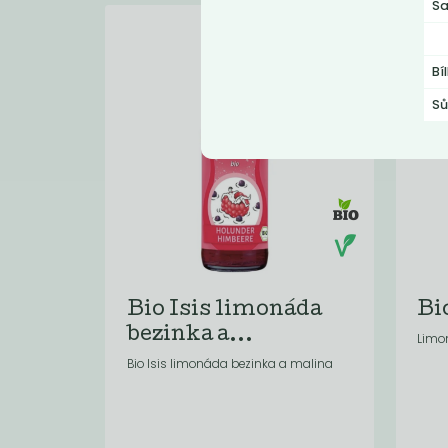
Sa
Bí
Sů
Bio Isis limonáda
Bio
bezinka a...
Limo
Bio Isis limonáda bezinka a malina