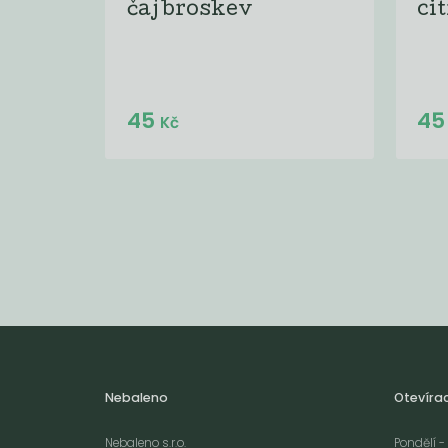
čaj broskev
ci
Do košíku:
45
4
(45
)
Kč
Kč
Nebaleno
Otevíra
Nebaleno s.r.o.
Pondělí - 