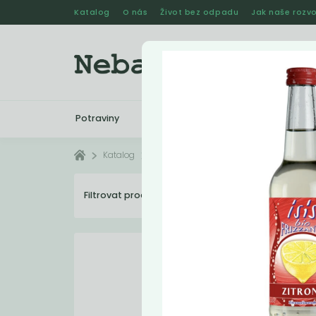
Katalog
O nás
Život bez odpadu
Jak naše rozvo
Potraviny
Drogerie
Kosmetika
Katalog
Nápoje
Filtrovat produkty
25
Dopo