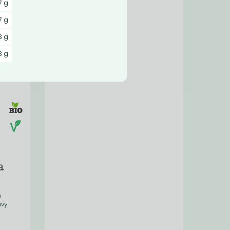
7 g
7 g
3 g
3 g
a
m
vy.