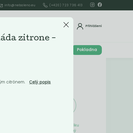
info@nebaleno.eu
(+420) 723 736 413
dat
Přihlášení
áda zitrone -
Cena celkem
Pokladna
í
0
Kč
Obsah košíku
vým citrónem.
Celý popis
ší
Obsah košíku
je prázdný