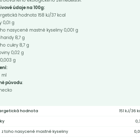
trolovaného ekologického zemědělství.
ivové údaje na 100g:
rgetická hodnota 158 kJ/37 kcal
y 0,01 g
oho nasycené mastné kyseliny 0,001 g
haridy 8,7 g
oho cukry 8,7 g
koviny 0,02 g
 0,003 g
ení:
Momentálně nedostupné
 ml
o Isis limonáda
Bio Isis ice tea -
mě původu
:
tter lemon
alpentee
mecko
áda Isis bitter lemon
Bio Isis ice tea - alpentee
ergetická hodnota
151 kJ/36 k
Do košíku:
9
39
ky
0,
(39
)
Kč
Kč
Kč
z toho nasycené mastné kyseliny
0,0