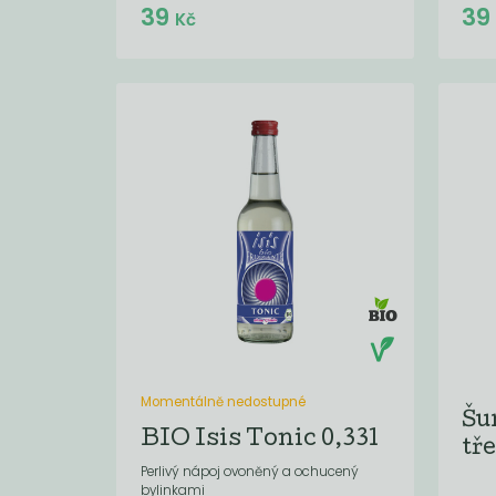
Do košíku:
39
3
(39
)
Kč
Kč
Momentálně nedostupné
Šu
BIO Isis Tonic 0,33l
tř
Perlivý nápoj ovoněný a ochucený
bylinkami