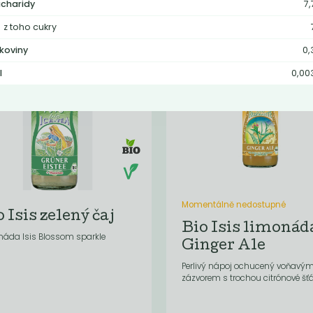
charidy
7,
z toho cukry
lkoviny
0,
l
0,00
Momentálně nedostupné
 Isis zelený čaj
Bio Isis limonád
náda Isis Blossom sparkle
Ginger Ale
Perlivý nápoj ochucený voňavý
zázvorem s trochou citrónové šťá