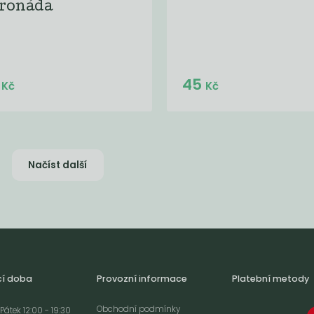
tronáda
Do košíku:
Do košíku:
5
45
(45
)
(45
)
Kč
Kč
Kč
Kč
Načíst další
cí doba
Provozní informace
Platební metody
Obchodní podmínky
Pátek 12:00 - 19:30