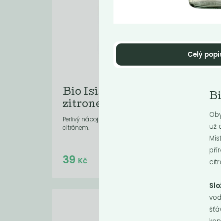
Celý popi
Bio Isis limonáda
Bi
Bi
zitrone -...
col
Oby
Perlivý nápoj ochucený voňavým
Do Is
už 
citrónem.
fosfo
hněd
Mís
pří
Do košíku:
39
3
(39
)
Kč
Kč
cit
Slo
vod
šťá