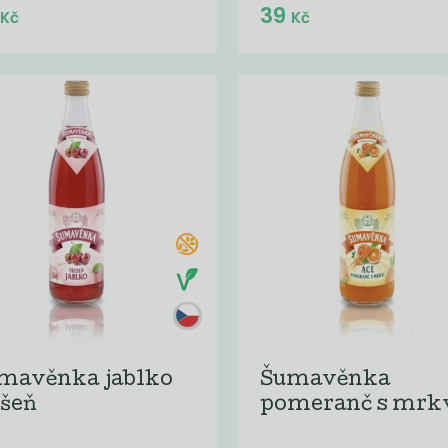
Do košíku:
9
39
(39
)
Kč
Kč
Kč
mavěnka jablko
Šumavěnka
ešeň
pomeranč s mrk