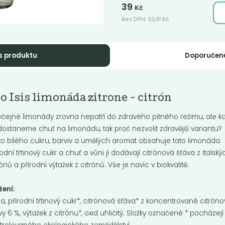
39
Kč
Bez DPH:
33,91
Kč
s produktu
Doporučen
o Isis limonáda
Bio Isis limonád
o Isis limonáda zitrone - citrón
a a...
granátové...
čejné limonády zrovna nepatří do zdravého pitného režimu, ale k
is coly není přidávaná kyselina
Limonáda Isis Granátové jablko
dostaneme chuť na limonádu, tak proč nezvolit zdravější variantu?
rečná ani citrónová, je slazená
ým...
to bílého cukru, barviv a umělých aromat obsahuje tato limonáda
rodní třtinový cukr a chuť a vůni jí dodávají citrónová šťáva z italský
Do košíku:
Do košíku:
9
39
(39
)
(39
)
Kč
Kč
Kč
Kč
rónů a přírodní výtažek z citrónů. Vše je navíc v biokvalitě.
žení:
a, přírodní třtinový cukr*, citrónová šťáva* z koncentrované citrón
vy 6 %, výtažek z citrónu*, oxid uhličitý. Složky označené * pocházejí