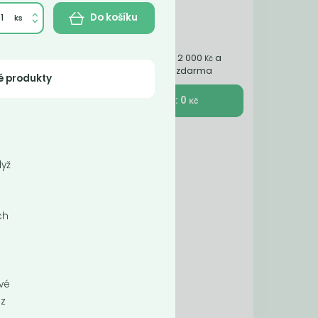
Do košíku
Nakupte ještě za 2 000
a
Kč
získáte dopravu zdarma
é produkty
K pokladně : 0
Kč
a
dyž
ch
ové
 z