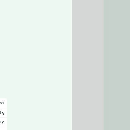
cal
3 g
1 g