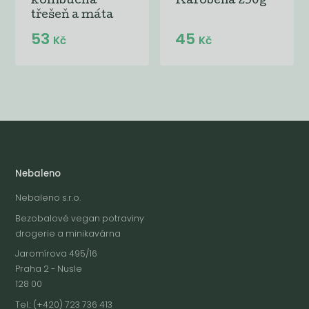
kombucha
Karobena 250g
třešeň a máta
53
45
Kč
Kč
Nebaleno
Nebaleno s.r.o.
Bezobalové vegan potraviny
drogerie a minikavárna
Jaromírova 495/16
Praha 2 - Nusle
128 00
Tel.: (+420) 723 736 413