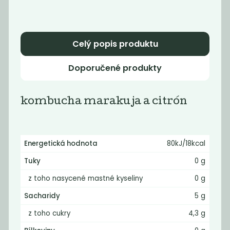
originál
limetka a
zázvor
53
53
Kč
Kč
Celý popis produktu
Doporučené produkty
Novinka
Novinka
kombucha marakuja a citrón
Energetická hodnota
80kJ/18kcal
Tuky
0 g
z toho nasycené mastné kyseliny
0 g
Ořechový krém
Ořechový krém
čokoláda...
kešu kokos...
Sacharidy
5 g
279
269
Kč
Kč
z toho cukry
4,3 g