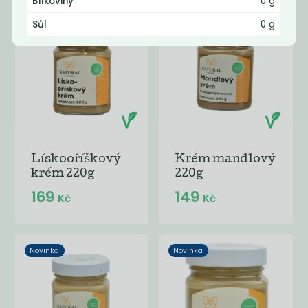
Bílkoviny
0 g
Novinka
Novinka
Sůl
0 g
Lískooříškový
Krém mandlový
krém 220g
220g
169
149
Kč
Kč
Novinka
Novinka