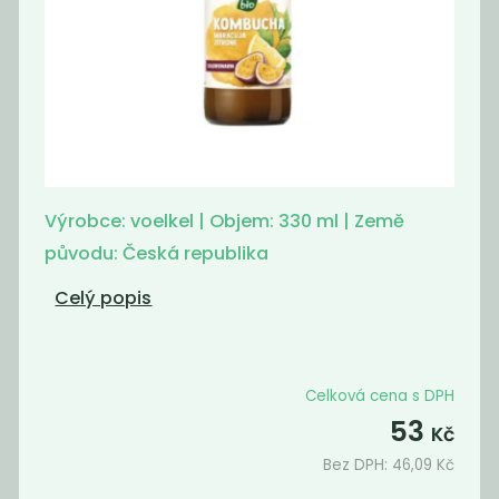
Momentálně
Momentálně
nedostupné
nedostupné
Kafe čekankové
kombucha
instantní bez...
marakuja a
citrón
990,91
53
Kč
/ Kg
Kč
Výrobce: voelkel | Objem: 330 ml | Země
původu: Česká republika
Celý popis
Celková cena s DPH
53
Kč
Bez DPH:
46,09
Kč
kombucha
kombucha