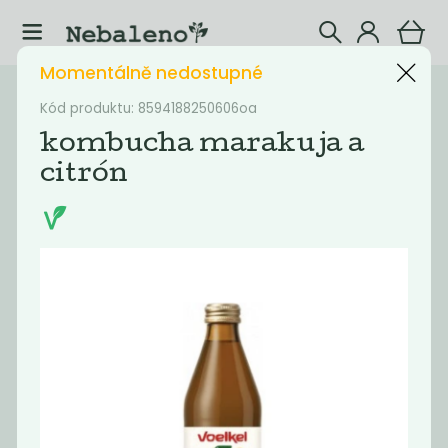
Momentálně nedostupné
Katalog
Nápoje
Kód produktu: 8594188250606oa
kombucha marakuja a
Filtrovat produkty
12
citrón
Doporučené
Nejlevnější
Nejdražší
Nejprodávaněj