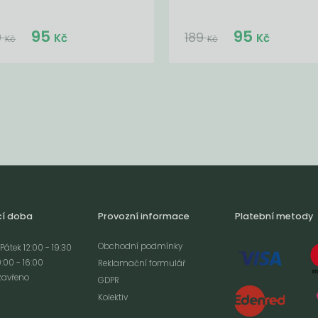
Do košíku:
Do košíku:
95
95
(95
)
(95
)
Kč
Kč
9
189
Kč
Kč
Kč
Kč
cí doba
Provozní informace
Platební metody
Obchodní podmínky
Pátek 12:00 - 19:30
:00 - 16:00
Reklamační formulář
zavřeno
GDPR
Kolektiv