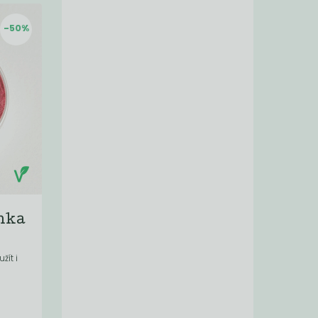
-50%
nka
žít i