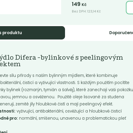
149
Kč
Bez DPH:
123,14
Kč
s produktu
Doporučen
dlo Difera -
Balzám na rty
ýdlo Difera -bylinkové s peelingovým
etinové s...
vanilka & kokos
fektem
né pre: normálnu, zmiešanú,
Tyčinka na rty složená z rostlin
evte sílu přírody s naším bylinným mýdlem, které kombinuje
nú a problematickú pleť
olejů, másel a vosků (zejména
lokálních...
ibakteriální, čisticí a vyživující vlastnosti. S každým použitím pocítíte
nky bylinek (rozmarýn, tymián a šalvěj), které zanechají vaši pokožk
Do košíku:
Do košíku:
9
199
(149
)
(199
)
Kč
Kč
Kč
Kč
avou, jemnou a osvěženou. Použité oleje lisované za studena
enerují, zemité jíly hloubkově čistí a mají peelingový efekt.
stnosti:
vyživující, antibakteriální, osvěžující a hloubkově čisticí
dné pro:
normální, smíšenou, unavenou a problematickou pleť
žení