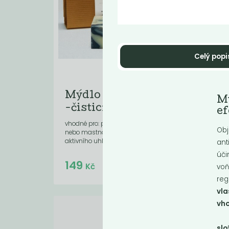
Celý popi
Mýdlo Difera
Mý
M
-čisticí s...
kv
e
vhodné pro: problematickou, aknózní
vhod
Obj
nebo mastnou pleť (díky obsahu
mast
aktivního uhlí a...
ant
úči
Do košíku:
149
14
(149
)
Kč
Kč
voň
reg
vla
vho
slo