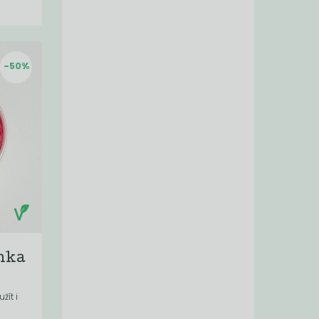
-50%
nka
žít i