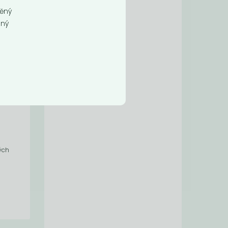
něný
ený
ných