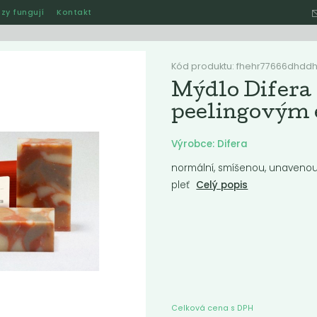
zy fungují
Kontakt
Hle
Kód produktu: fhehr77666dhdd
Mýdlo Difera 
peelingovým
Ostatní
Akce
Jak naše rozvozy funguj
Výrobce: Difera
normální, smíšenou, unavenou
pleť
Celý popis
ručené
Nejlevnější
Nejdražší
Nejprodávanější
Nejnověj
nka
Celková cena s DPH