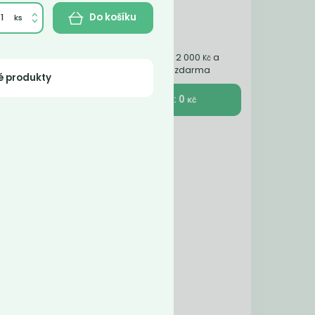
Do košíku
Nakupte ještě za 2 000
a
Kč
získáte dopravu zdarma
é produkty
K pokladně : 0
Kč
ných
u