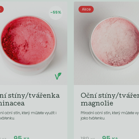
e
Akce
-55%
ní stíny/tvářenka
Oční stíny/tváře
hinacea
magnolie
dní oční stín, který můžete využít i
Přírodní oční stín, který můžete vyu
tvářenku.
jako tvářenku.
Do košíku:
Do košíku:
95
95
(95
)
(95
)
Kč
Kč
9
189