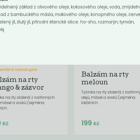
delněný základ z olivového oleje, kokosového oleje, voda, zmýdel
lad z bambuckého másla, makového oleje, konopného oleje, červ
 zelený jíl, žlutý jíl, přírodní éterické silice: ho-sho, rozmarýn, tymián,
věj
ntálně nedostupné
Balzám na rty
lzám na rty
meloun
ngo & zázvor
Tyčinka na rty složená z rostlin
ka na rty složená z rostlinných
olejů, másel a vosků (zejména
, másel a vosků (zejména
lokálních...
ích...
Do košíku:
9
199
(199
)
Kč
Kč
Kč