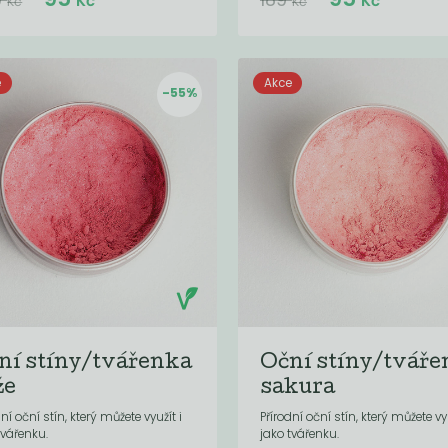
Kč
Kč
Kč
Kč
e
Akce
-55%
ní stíny/tvářenka
Oční stíny/tváře
že
sakura
dní oční stín, který můžete využít i
Přírodní oční stín, který můžete vyu
tvářenku.
jako tvářenku.