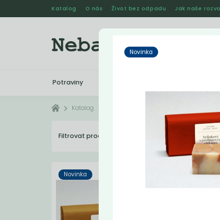
Katalog
O nás
Život bez odpadu
Jak naše rozvo
Novinka
Potraviny
Drogerie
Kosmetika
Katalog
Mýdla
Filtrovat produkty
27
Dopo
Novinka
Novi