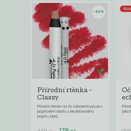
Akc
-50%
Přírodní rtěnka -
Oč
Classy
ec
Přírodní rtěnka na rty zabalená pouze v
Příro
papírovém obalu z recyklovaného
jako 
papíru, který...
Do košíku:
175
(175
)
Kč
349
20