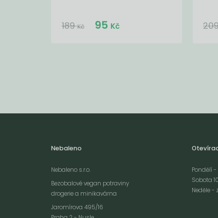
Do košíku:
95
(95
)
Kč
189
20
Kč
Kč
Nebaleno
Otevíra
Nebaleno s.r.o.
Pondělí - 
Sobota 10
Bezobalové vegan potraviny
Neděle - 
drogerie a minikavárna
Jaromírova 495/16
Praha 2 - Nusle