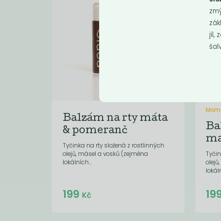
zmý
zák
jíl,
šal
Mome
Balzám na rty máta
Ba
& pomeranč
ma
Tyčinka na rty složená z rostlinných
olejů, másel a vosků (zejména
Tyčin
lokálních...
olejů
lokáln
Do košíku:
199
19
(199
)
Kč
Kč