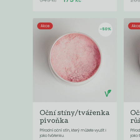
Kč
Kč
Akce
Akc
-50%
Oční stíny/tvářenka
Oč
pivoňka
rů
Přírodní oční stín, který můžete využít i
Příro
jako tvářenku.
jako 