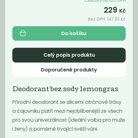
Celková cena s DPH
249
249
Kč
Kč
229
Kč
Bez DPH:
147,93
Kč
Do košíku
Celý popis produktu
Doporučené produkty
Deodorant bez sody lemongras
Tuhý
Deodorant
kondicionér -
pomeranč &
Přírodní deodorant se silicemi citrónové trávy
banán a kokos
eukalyptus
a čajovníku patří mezi nejoblíbenější ze všech
249
229
Kč
Kč
pro svou univerzálnost (ideální volba pro muže
i ženy) a poměrně trvající svěží vůni.