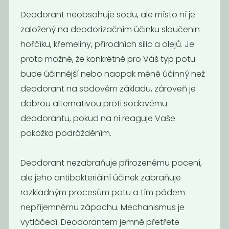
Deodorant neobsahuje sodu, ale místo ní je
založený na deodorizačním účinku sloučenin
hořčíku, křemeliny, přírodních silic a olejů. Je
proto možné, že konkrétně pro Váš typ potu
bude účinnější nebo naopak méně účinný než
deodorant na sodovém základu, zároveň je
Deodorant tea
Deodorant
dobrou alternativou proti sodovému
tree and...
levandule &
deodorantu, pokud na ni reaguje Vaše
máta
pokožka podrážděním.
229
229
Kč
Kč
Deodorant nezabraňuje přirozenému pocení,
ale jeho antibakteriální účinek zabraňuje
rozkladným procesům potu a tím pádem
nepříjemnému zápachu. Mechanismus je
vytláčecí. Deodorantem jemně přetřete