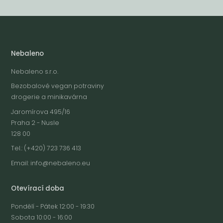
Nebaleno
Nebaleno s.r.o.
Bezobalové vegan potraviny
drogerie a minikavárna
Jaromírova 495/16
Praha 2 - Nusle
128 00
Tel.: (+420) 723 736 413
Email:
info@nebaleno.eu
Otevírací doba
Pondělí - Pátek 12:00 - 19:30
Sobota 10:00 - 16:00