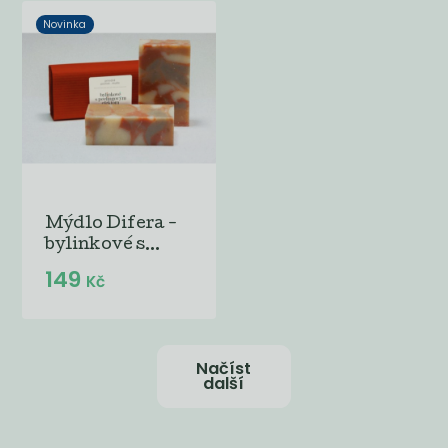
Novinka
Mýdlo Difera -
bylinkové s...
149
Kč
Načíst
další