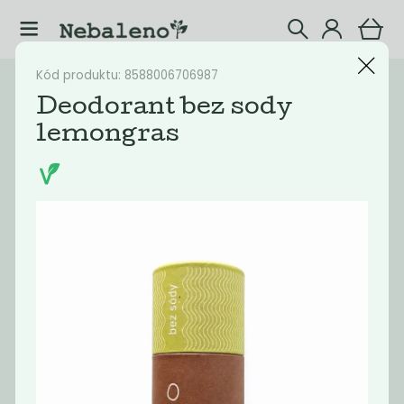
Kód produktu: 8588006706987
Katalog
Eshop
Deodorant bez sody
lemongras
Filtrovat produkty
27
Doporučené
Nejlevnější
Nejdražší
Nejprodávaněj