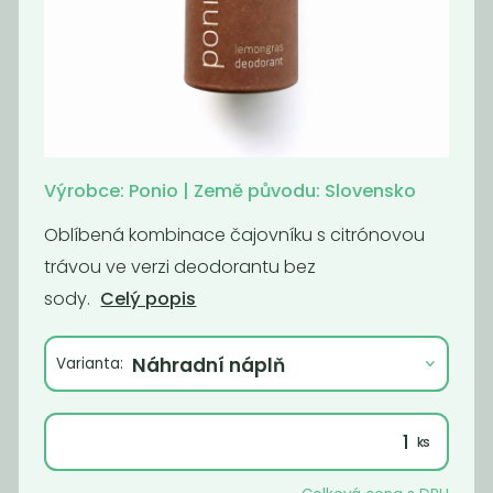
Deodorant bez
Deodorant bez
sody lemongras
sody pink
229
229
Kč
Kč
Výrobce: Ponio | Země původu: Slovensko
Oblíbená kombinace čajovníku s citrónovou
trávou ve verzi deodorantu bez
sody.
Celý popis
Varianta:
Tuhý
Tuhý
kondicionér -
kondicionér -
Candy mafia
levandin