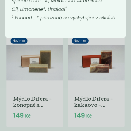
Spicata Leaf Oil, Melaleuca Alternifolia
jemné mýdlo
citrusové s...
*
Oil, Limonene*, Linalool
bez...
149
149
E
Ecocert ; * přirozeně se vyskytující v silicích
Kč
Kč
Novinka
Novinka
Mýdlo Difera -
Mýdlo Difera -
konopné s...
kakaovo –...
149
149
Kč
Kč