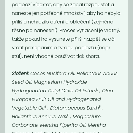
podpaží vícekrát, aby se začal rozpouštět a
naneste jen potřebné množství, aby ho nebylo
příliš a nehrozilo otření o oblečení (zejména
těsně po nanesení). Proces vytlačení je vratný,
Deodorant bez
Tuhé mýdlo
sody citrus
Ponio -...
takže pokud ho vysunete příliš, nazpět se dá
229
149
Kč
Kč
vrátit poklepáním o tvrdou podložku (např.
stůl), není vhodné používat tlak shora.
Novinka
Složení:
Cocos Nucifera Oil, Helianthus Anuus
Seed Oil, Magnesium Hydroxide,
E
Hydrogenated Cetyl Olive Oil Esters
, Olea
Europaea Fruit Oil and Hydrogenated
E
E
Vegetable Oil
, Diatomaceous Earth
,
E
Helianthus Annuus Wax
, Magnesium
Carbonate, Mentha Piperita Oil, Mentha
Bambucké
Mýdlo Difera -