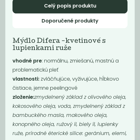
249
249
Kč
Kč
Celý popis produktu
Doporučené produkty
Mýdlo Difera -kvetinové s
lupienkami ruže
vhodné pre
: normálnu, zmiešanú, mastnú a
problematickú pleť
vlastnosti:
zvláčňujúce, vyživujúce, hĺbkovo
čistiace, jemne peelingové
Tuhý
Deodorant
zloženie:
zmydelnený základ z olivového oleja,
kondicionér -
pomeranč &
banán a kokos
eukalyptus
kokosového oleja, voda, zmydelnený základ z
249
229
bambuckého masla, makového oleja,
Kč
Kč
konopného oleja, ružový íl, biely íl, lupienky
ruže, prírodné éterické silice: geránium, elemi,