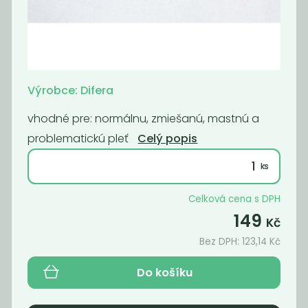
Deodorant bez
Deodorant bez
sody lemongras
sody pink
229
229
Kč
Kč
Výrobce: Difera
vhodné pre: normálnu, zmiešanú, mastnú a
problematickú pleť
Celý popis
Celková cena s DPH
149
Kč
Bez DPH:
123,14
Kč
Tuhý
Tuhý
Do košíku
kondicionér -
kondicionér -
Candy mafia
levandin