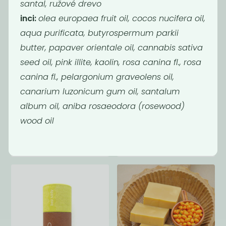
santal, ružové drevo
inci:
olea europaea fruit oil, cocos nucifera oil,
aqua purificata, butyrospermum parkii
butter, papaver orientale oil, cannabis sativa
seed oil, pink illite, kaolin, rosa canina fl., rosa
canina fl., pelargonium graveolens oil,
canarium luzonicum gum oil, santalum
Deodorant tea
Deodorant
album oil, aniba rosaeodora (rosewood)
tree and...
levandule &
wood oil
máta
229
229
Kč
Kč