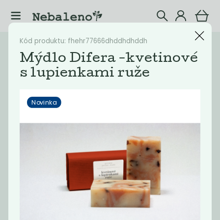
Kód produktu: fhehr77666dhddhdhddh
Katalog
Mýdla
Mýdlo Difera -kvetinové
s lupienkami ruže
Filtrovat produkty
27
Novinka
Doporučené
Nejlevnější
Nejdražší
Nejprodávaněj