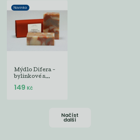
Novinka
Mýdlo Difera -
bylinkové s...
149
Kč
Načíst
další