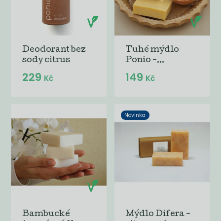
Deodorant bez
Tuhé mýdlo
sody citrus
Ponio -...
229
149
Kč
Kč
Novinka
Bambucké
Mýdlo Difera -