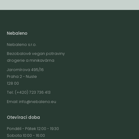
Nebaleno
Nebaleno s.r.o.
Bezobalové vegan potraviny
drogerie a minikavárna
Jaromírova 495/16
Praha 2 - Nusle
128 00
Tel.: (+420) 723 736 413
Email:
info@nebaleno.eu
Otevírací doba
Pondělí - Pátek 12:00 - 19:30
Sobota 10:00 - 16:00