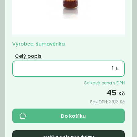
Šumavěnka
Šumavěnka
citronáda
ledový čaj
broskev
45
45
Kč
Kč
Výrobce: šumavěnka
Celý popis
Celková cena s DPH
45
Kč
Bez DPH:
39,13
Kč
Do košíku
Šumavěnka
Šumavěnka
oranžáda
malina