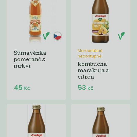
Momentálně
Šumavěnka
nedostupné
pomeranč s
kombucha
mrkví
marakuja a
citrón
45
53
Kč
Kč