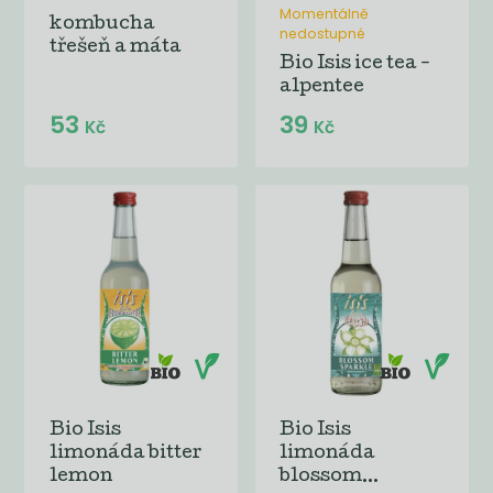
Momentálně
kombucha
nedostupné
třešeň a máta
Bio Isis ice tea -
alpentee
53
39
Kč
Kč
Bio Isis
Bio Isis
limonáda bitter
limonáda
lemon
blossom...