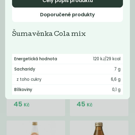
Celý popis produktu
45
45
Kč
Kč
Doporučené produkty
Šumavěnka Cola mix
Energetická hodnota
120 kJ/29 kcal
Sacharidy
7 g
z toho cukry
6,6 g
Šumavěnka
Šumavěnka
Bílkoviny
0,1 g
jablko třešeň
Cola mix
45
45
Kč
Kč