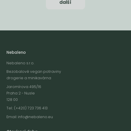
další
Nebaleno
Nebaleno s.r.o.
Bezobalové vegan potraviny
drogerie a minikavárna
Jaromírova 495/16
Praha 2 - Nusle
128 00
Tel.: (+420) 723 736 413
Email:
info@nebaleno.eu