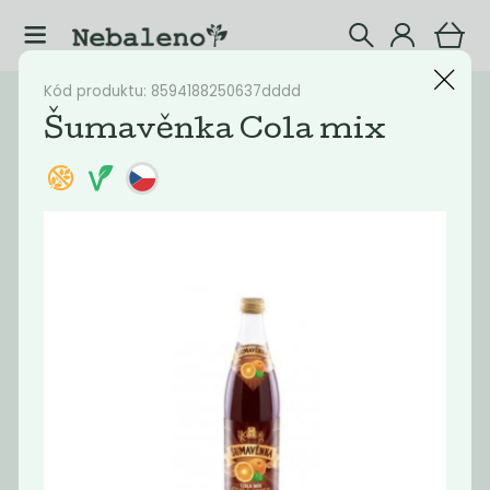
Kód produktu: 8594188250637dddd
Katalog
Nápoje
Šumavěnka Cola mix
Filtrovat produkty
25
Doporučené
Nejlevnější
Nejdražší
Nejprodávaněj