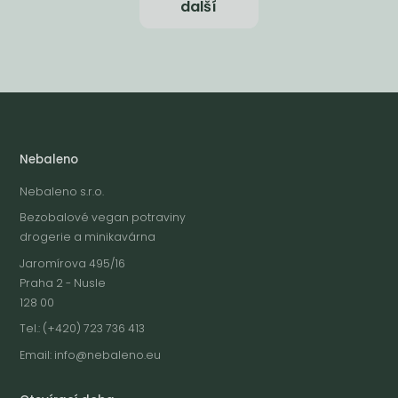
další
Nebaleno
Nebaleno s.r.o.
Bezobalové vegan potraviny
drogerie a minikavárna
Jaromírova 495/16
Praha 2 - Nusle
128 00
Tel.: (+420) 723 736 413
Email:
info@nebaleno.eu