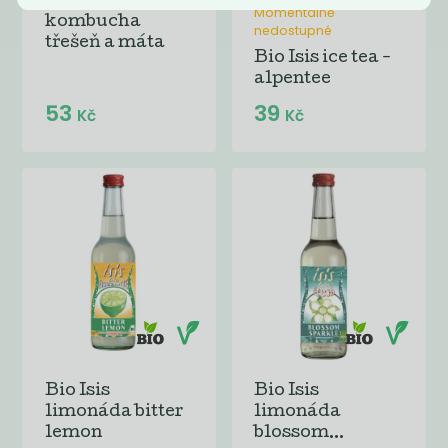
Momentálně
kombucha
nedostupné
třešeň a máta
Bio Isis ice tea -
alpentee
53
39
Kč
Kč
Bio Isis
Bio Isis
limonáda bitter
limonáda
lemon
blossom...