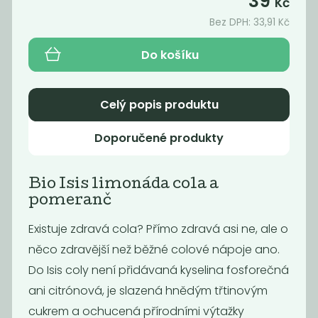
39
Kč
45
45
Kč
Kč
Bez DPH:
33,91
Kč
Do košíku
Celý popis produktu
Doporučené produkty
Bio Isis limonáda cola a
pomeranč
Šumavěnka
Šumavěnka
jablko třešeň
Cola mix
Existuje zdravá cola? Přímo zdravá asi ne, ale o
45
45
Kč
Kč
něco zdravější než běžné colové nápoje ano.
Do Isis coly není přidávaná kyselina fosforečná
ani citrónová, je slazená hnědým třtinovým
cukrem a ochucená přírodními výtažky