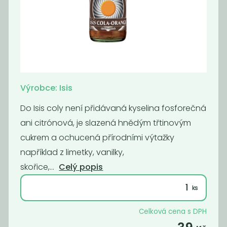
Šumavěnka
Šumavěnka
citronáda
ledový čaj
broskev
45
45
Kč
Kč
Výrobce: Isis
Do Isis coly není přidávaná kyselina fosforečná
ani citrónová, je slazená hnědým třtinovým
cukrem a ochucená přírodními výtažky
například z limetky, vanilky,
skořice,...
Celý popis
Šumavěnka
Šumavěnka
Celková cena s DPH
oranžáda
malina