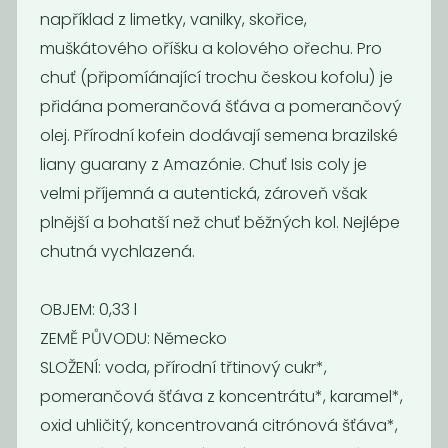
například z limetky, vanilky, skořice,
muškátového oříšku a kolového ořechu. Pro
chuť (připomíánající trochu českou kofolu) je
přidána pomerančová šťáva a pomerančový
olej. Přírodní kofein dodávají semena brazilské
liany guarany z Amazónie. Chuť Isis coly je
Momentálně
Šumavěnka
nedostupné
velmi příjemná a autentická, zároveň však
pomeranč s
kombucha
mrkví
plnější a bohatší než chuť běžných kol. Nejlépe
marakuja a
chutná vychlazená.
citrón
45
53
Kč
Kč
OBJEM:
0,33 l
ZEMĚ PŮVODU:
Německo
SLOŽENÍ:
voda, přírodní třtinový cukr*,
pomerančová šťáva z koncentrátu*, karamel*,
oxid uhličitý, koncentrovaná citrónová šťáva*,