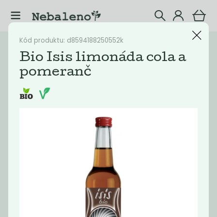
Kód produktu: d8594188250552k
Katalog
Nápoje
Bio Isis limonáda cola a
pomeranč
Filtrovat produkty
25
Doporučené
Nejlevnější
Nejdražší
Nejprodávaněj