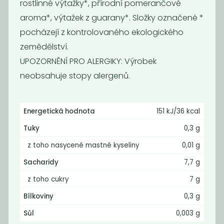
rostlinné výtažky*, přírodní pomerančové
aroma*, výtažek z guarany*. Složky označené *
pocházejí z kontrolovaného ekologického
zemědělství.
kombucha
kombucha
UPOZORNĚNÍ PRO ALERGIKY: Výrobek
originál
limetka a
neobsahuje stopy alergenů.
zázvor
53
53
Kč
Kč
Energetická hodnota
151 kJ/36 kcal
Tuky
0,3 g
z toho nasycené mastné kyseliny
0,01 g
Sacharidy
7,7 g
z toho cukry
7 g
Bílkoviny
0,3 g
Sůl
0,003 g