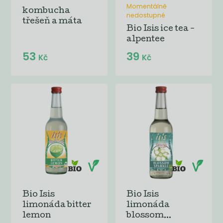
Momentálně
kombucha
nedostupné
třešeň a máta
Bio Isis ice tea -
alpentee
53
39
Kč
Kč
Bio Isis
Bio Isis
limonáda bitter
limonáda
lemon
blossom...