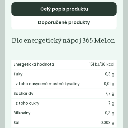
45
45
Kč
Kč
Celý popis produktu
Doporučené produkty
Bio energetický nápoj 365 Melon
Energetická hodnota
151 kJ/36 kcal
Tuky
0,3 g
Šumavěnka
Šumavěnka
z toho nasycené mastné kyseliny
0,01 g
jablko třešeň
Cola mix
Sacharidy
7,7 g
45
45
Kč
Kč
z toho cukry
7 g
Bílkoviny
0,3 g
Sůl
0,003 g