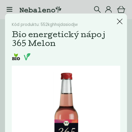
Kód produktu: 552kghhsjdasiodjw
Katalog
Nápoje
Bio energetický nápoj
365 Melon
Filtrovat produkty
25
Doporučené
Nejlevnější
Nejdražší
Nejprodávaněj