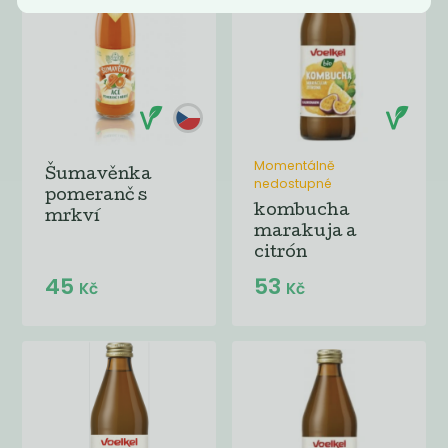
Momentálně
Šumavěnka
nedostupné
pomeranč s
kombucha
mrkví
marakuja a
citrón
45
53
Kč
Kč