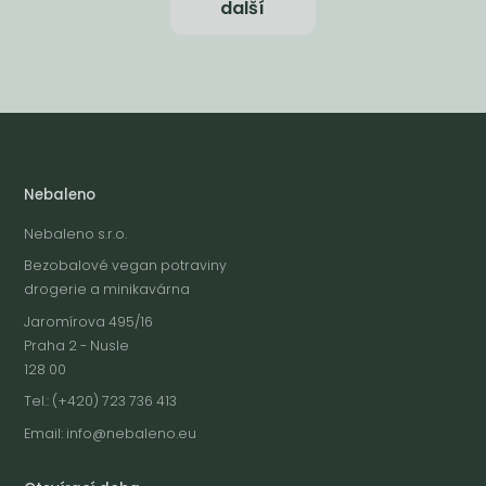
další
Nebaleno
Nebaleno s.r.o.
Bezobalové vegan potraviny
drogerie a minikavárna
Jaromírova 495/16
Praha 2 - Nusle
128 00
Tel.: (+420) 723 736 413
Email:
info@nebaleno.eu