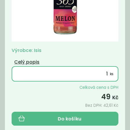
Šumavěnka
Šumavěnka
citronáda
ledový čaj
broskev
45
45
Kč
Kč
Výrobce: Isis
Celý popis
Celková cena s DPH
49
Kč
Bez DPH:
42,61
Kč
Do košíku
Šumavěnka
Šumavěnka
oranžáda
malina