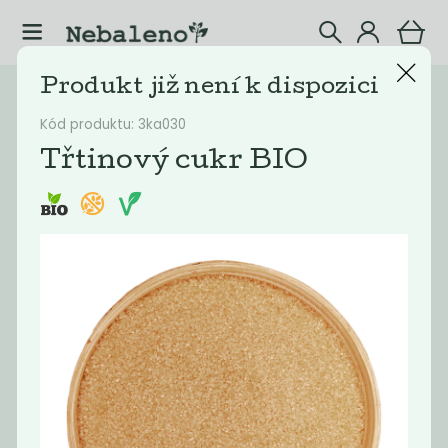
Produkt již není k dispozici
Katalog
Potraviny
Kód produktu: 3ka030
Filtrovat produkty
37
Třtinový cukr BIO
Doporučené
Nejlevnější
Nejdražší
Nejprodávaněj
Novinka