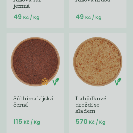
růžová sůl
růžová hrubá
jemná
49
49
Kč
/ Kg
Kč
/ Kg
Sůl himalájská
Lahůdkové
černá
droždí se
sladem
115
570
Kč
/ Kg
Kč
/ Kg