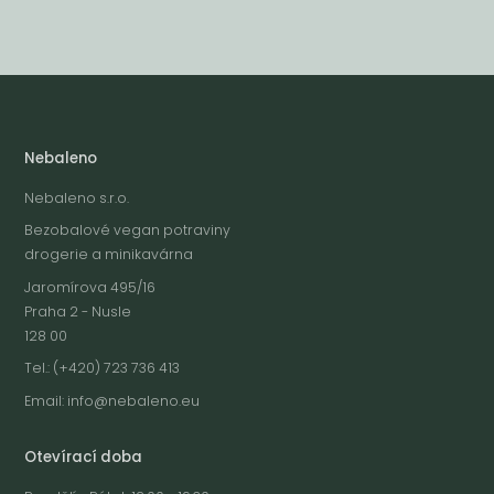
Nebaleno
Nebaleno s.r.o.
Bezobalové vegan potraviny
drogerie a minikavárna
Jaromírova 495/16
Praha 2 - Nusle
128 00
Tel.: (+420) 723 736 413
Email:
info@nebaleno.eu
Otevírací doba