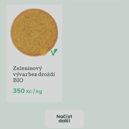
Zeleninový
vývar bez droždí
BIO
350
Kč
/ Kg
Načíst
další