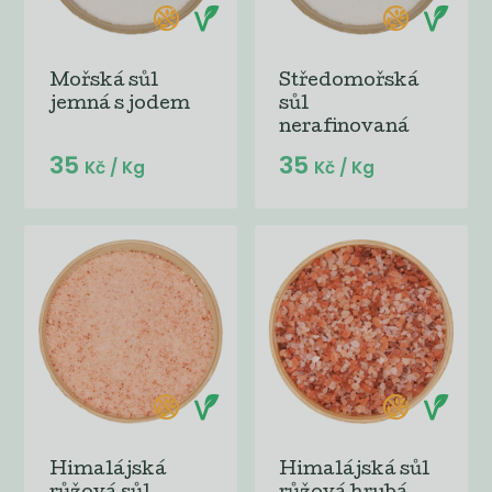
Mořská sůl
Středomořská
jemná s jodem
sůl
nerafinovaná
35
35
Kč
/ Kg
Kč
/ Kg
Himalájská
Himalájská sůl