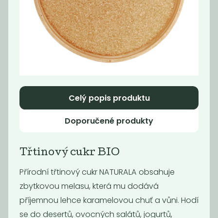
Sečuánský chilli
Cukr vanilkový
olej -...
189
999
Kč
Kč
/ Kg
Novinka
Celý popis produktu
Doporučené produkty
Třtinový cukr BIO
Přírodní třtinový cukr NATURALA obsahuje
Momentálně
zbytkovou melasu, která mu dodává
Tahini 420g
nedostupné
příjemnou lehce karamelovou chuť a vůni. Hodí
BIO sirup agáve
se do desertů, ovocných salátů, jogurtů,
světlý