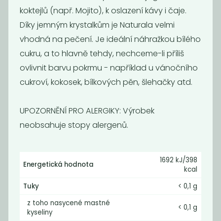
koktejlů (např. Mojito), k oslazení kávy i čaje.
119
249
Kč
Kč
/ Kg
Díky jemným krystalkům je Naturala velmi
vhodná na pečení. Je ideální náhražkou bílého
cukru, a to hlavně tehdy, nechceme-li příliš
Novinka
ovlivnit barvu pokrmu - například u vánočního
cukroví, kokosek, bílkových pěn, šlehačky atd.
UPOZORNĚNÍ PRO ALERGIKY: Výrobek
neobsahuje stopy alergenů.
Tahini 200g
BIO sirup z
1692 kJ/398
agáve tmavý
Energetická hodnota
kcal
69
249
Kč
Kč
/ Kg
Tuky
< 0,1 g
z toho nasycené mastné
< 0,1 g
kyseliny
Novinka
Novinka