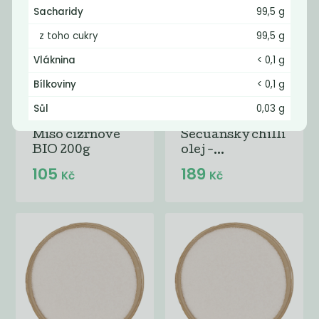
Sacharidy
99,5 g
z toho cukry
99,5 g
Vláknina
< 0,1 g
Bílkoviny
< 0,1 g
Sůl
0,03 g
Miso cizrnové
Sečuánský chilli
BIO 200g
olej -...
105
189
Kč
Kč