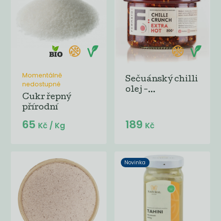
Momentálně
Sečuánský chilli
nedostupné
olej -...
Cukr řepný
přírodní
65
189
Kč
/ Kg
Kč
Novinka