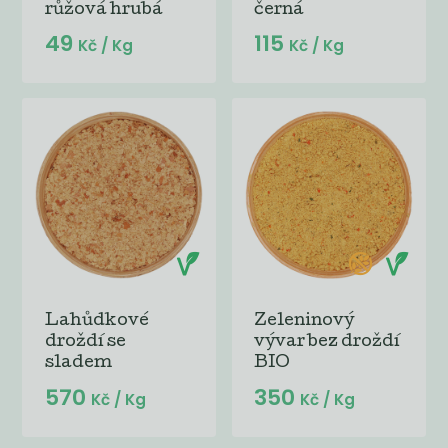
růžová hrubá
černá
49
115
Kč
/ Kg
Kč
/ Kg
Lahůdkové
Zeleninový
droždí se
vývar bez droždí
sladem
BIO
570
350
Kč
/ Kg
Kč
/ Kg