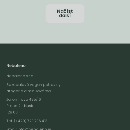
Načíst
další
Nebaleno
Nebaleno s.r.o.
Bezobalové vegan potraviny
drogerie a minikavárna
Jaromírova 495/16
Praha 2 - Nusle
128 00
Tel.: (+420) 723 736 413
Email:
info@nebaleno.eu