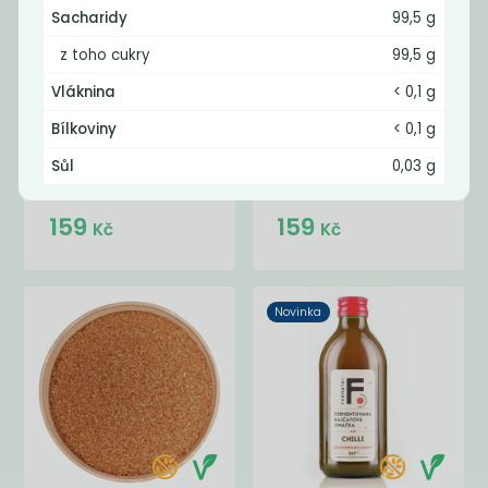
Sacharidy
99,5 g
z toho cukry
99,5 g
Vláknina
< 0,1 g
Bílkoviny
< 0,1 g
Sůl
0,03 g
Fermentovaná
Fermentovaná
rajčatová...
rajčatová...
159
159
Kč
Kč
Novinka