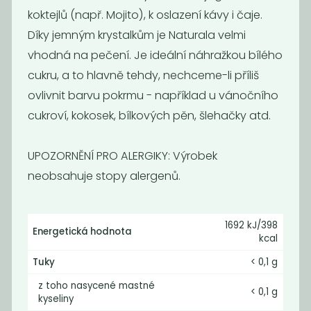
koktejlů (např. Mojito), k oslazení kávy i čaje.
Díky jemným krystalkům je Naturala velmi
Novinka
vhodná na pečení. Je ideální náhražkou bílého
cukru, a to hlavně tehdy, nechceme-li příliš
ovlivnit barvu pokrmu - například u vánočního
cukroví, kokosek, bílkových pěn, šlehačky atd.
UPOZORNĚNÍ PRO ALERGIKY: Výrobek
neobsahuje stopy alergenů.
Fermentovaná
Cukr přírodní
rajčatová...
řepný
159
65
1692 kJ/398
Kč
Kč
/ Kg
Energetická hodnota
kcal
Tuky
< 0,1 g
Novinka
Novinka
z toho nasycené mastné
< 0,1 g
kyseliny