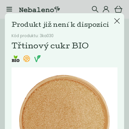
Produkt již není k dispozici
Katalog
Potraviny
Kód produktu: 3ka030
Filtrovat produkty
37
Třtinový cukr BIO
Doporučené
Nejlevnější
Nejdražší
Nejprodávaněj
Novinka