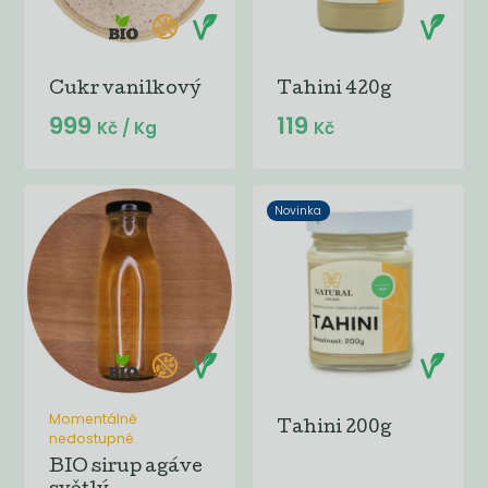
Cukr vanilkový
Tahini 420g
999
119
Kč
/ Kg
Kč
Novinka
Momentálně
Tahini 200g
nedostupné
BIO sirup agáve