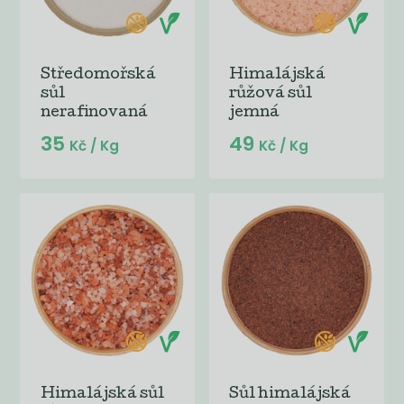
Středomořská
Himalájská
sůl
růžová sůl
nerafinovaná
jemná
35
49
Kč
/ Kg
Kč
/ Kg
Himalájská sůl
Sůl himalájská