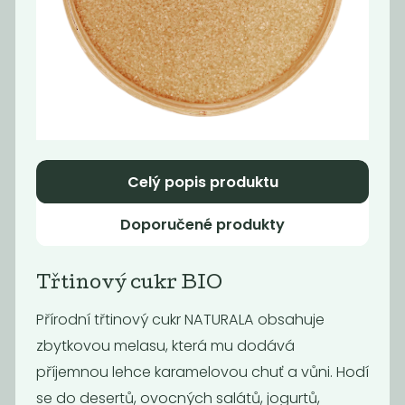
Fermentovaná
Cukr moučka
rajčatová...
159
39
Kč
Kč
/ Kg
Novinka
Celý popis produktu
Doporučené produkty
Třtinový cukr BIO
Přírodní třtinový cukr NATURALA obsahuje
zbytkovou melasu, která mu dodává
Fermentovaná
Cukr krupice
rajčatová...
příjemnou lehce karamelovou chuť a vůni. Hodí
159
49
se do desertů, ovocných salátů, jogurtů,
Kč
Kč
/ Kg