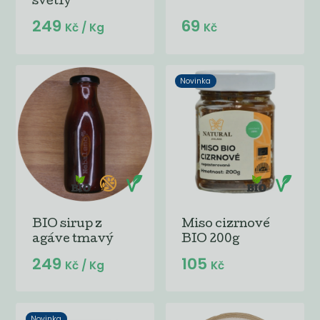
světlý
249
69
Kč
/ Kg
Kč
Novinka
BIO sirup z
Miso cizrnové
agáve tmavý
BIO 200g
249
105
Kč
/ Kg
Kč
Novinka