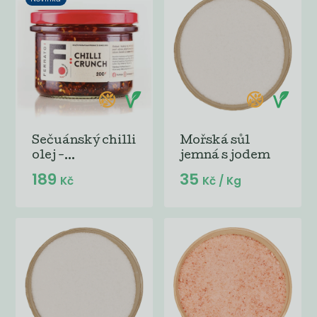
Sečuánský chilli
Mořská sůl
olej -...
jemná s jodem
189
35
Kč
Kč
/ Kg