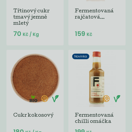
Třtinový cukr
Fermentovaná
tmavý jemně
rajčatová...
mletý
70
159
Kč
/ Kg
Kč
Novinka
Cukr kokosový
Fermentovaná
chilli omáčka
180
199