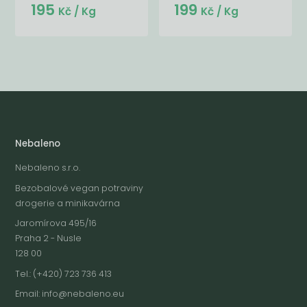
195
199
Kč
/ Kg
Kč
/ Kg
Nebaleno
Nebaleno s.r.o.
Bezobalové vegan potraviny
drogerie a minikavárna
Jaromírova 495/16
Praha 2 - Nusle
128 00
Tel.: (+420) 723 736 413
Email:
info@nebaleno.eu