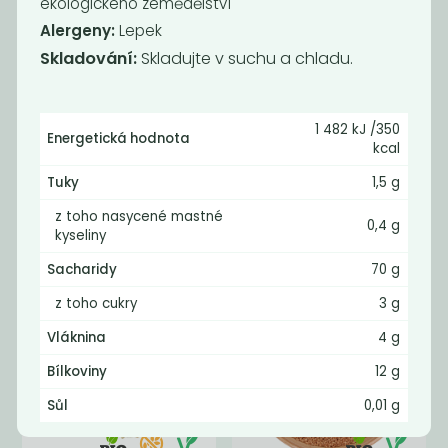
ekologického zemědělství
Alergeny:
Lepek
Skladování:
Skladujte v suchu a chladu.
Momentálně
Momentálně
1 482 kJ /350
Energetická hodnota
nedostupné
nedostupné
kcal
Pohanka
Kuskus
Tuky
1,5 g
lámanka BIO
celozrnný
z toho nasycené mastné
75
79
Kč
/ Kg
Kč
0,4 g
kyseliny
Sacharidy
70 g
z toho cukry
3 g
Vláknina
4 g
Bílkoviny
12 g
Sůl
0,01 g