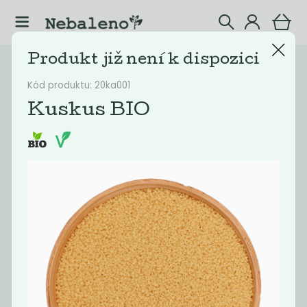
Produkt již není k dispozici
Katalog
Potraviny
Kód produktu: 20ka001
Filtrovat produkty
12
Kuskus BIO
Doporučené
Nejlevnější
Nejdražší
Nejprodávaněj