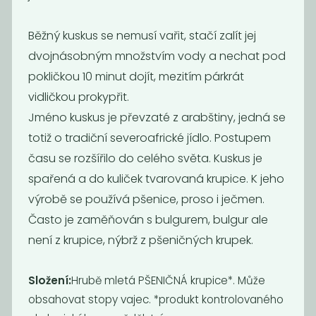
Běžný kuskus se nemusí vařit, stačí zalít jej
dvojnásobným množstvím vody a nechat pod
pokličkou 10 minut dojít, mezitím párkrát
vidličkou prokypřit.
Jméno kuskus je převzaté z arabštiny, jedná se
totiž o tradiční severoafrické jídlo. Postupem
času se rozšířilo do celého světa. Kuskus je
Bulgur hrubý
Bulgur pšeničný
spařená a do kuliček tvarovaná krupice. K jeho
celozrnný
BIO
výrobě se používá pšenice, proso i ječmen.
63
74
Kč
/ Kg
Kč
/ Kg
Často je zaměňován s bulgurem, bulgur ale
není z krupice, nýbrž z pšeničných krupek.
Složení:
Hrubě mletá PŠENIČNÁ krupice*. Může
obsahovat stopy vajec. *produkt kontrolovaného