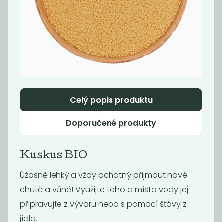
Ječné kroupy
Špalda
45
49
Kč
/ Kg
Kč
/ Kg
Celý popis produktu
Doporučené produkty
Kuskus BIO
Úžasně lehký a vždy ochotný přijmout nové
Pohanka
Jáhly
chutě a vůně! Využijte toho a místo vody jej
loupaná hnědá
připravujte z vývaru nebo s pomocí šťávy z
59
59
Kč
/ Kg
Kč
/ Kg
jídla.