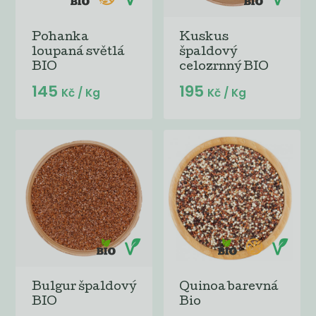
Pohanka
Kuskus
loupaná světlá
špaldový
BIO
celozrnný BIO
145
195
Kč
/ Kg
Kč
/ Kg
Bulgur špaldový
Quinoa barevná
BIO
Bio