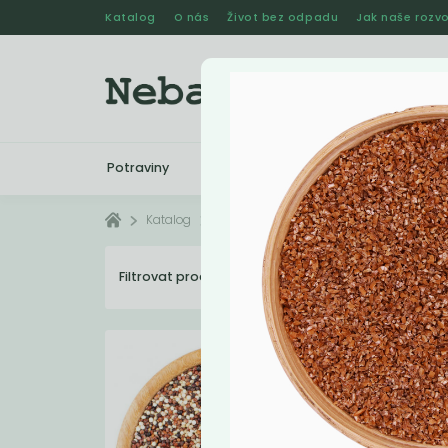
Katalog
O nás
Život bez odpadu
Jak naše rozvo
Potraviny
Drogerie
Kosmetika
Katalog
Potraviny
Obiloviny
Filtrovat produkty
12
Dopo