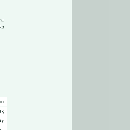
nu.
žka
cal
4 g
4 g