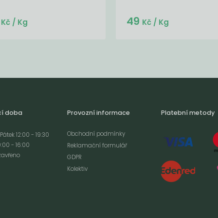
Do košíku:
Do košíku:
5
49
(13,26
)
(49
)
Kč
Kč
Kč
/ Kg
Kč
/ Kg
cí doba
Provozní informace
Platební metody
Obchodní podmínky
Pátek 12:00 - 19:30
:00 - 16:00
Reklamační formulář
zavřeno
GDPR
Kolektiv
analýze
m cookies a použití