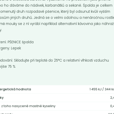
o ho dáváme do nádivek, karbanátků a sekané. Špalda je celkem
omenutý druh rozpadavé pšenice, který byl odsunut kvůli vyšším
osům jiných druhů. Jedná se o velmi odolnou a nenáročnou rostli
mě mouky se z ní vyrábí například alternativní kávovina jako náhra
y.
žení: PŠENICE špalda
rgeny: Lepek
adování: Skladujte při teplotě do 25°C a relativní vlhkosti vzduchu
výše 75 %
hly
Kuskus špaldový
celozrnný BIO
 jsou dobře stravitelné, výživné,
ergetická hodnota
1 455 kJ / 344 k
 chutné a přirozeně bezlepkové.
Bezvaječné těstoviny ze sušené
celozrnné špaldové krupice.
ky
2,
z toho nasycené mastné kyseliny
0,
Do košíku:
Do košíku:
9
195
(59
)
(101,40
)
Kč
Kč