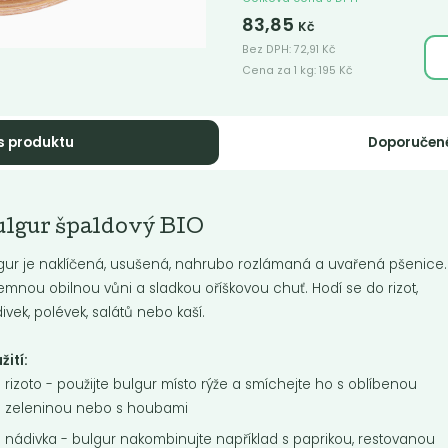
83,85
Kč
Bez DPH:
72,91
Kč
Cena za 1 kg:
195
Kč
s produktu
Doporučen
ntálně nedostupné
Pohanka loupan
hanka lámanka
světlá BIO
ulgur špaldový BIO
O
Pohanka se hodí se na přípravu k
nkové kroupy nalámané na
nádivek, do polévek a na příprav
gur je naklíčená, usušená, nahrubo rozlámaná a uvařená pšenice
í kousky.
dětské stravy.
jemnou obilnou vůni a sladkou oříškovou chuť. Hodí se do rizot,
ivek, polévek, salátů nebo kaší.
Do košíku:
5
145
(72,50
)
Kč
Kč
/ Kg
Kč
/ Kg
žití:
rizoto - použijte bulgur místo rýže a smíchejte ho s oblíbenou
zeleninou nebo s houbami
nádivka - bulgur nakombinujte například s paprikou, restovanou