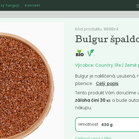
zy fungují
Kontakt
Hle
Kód produktu: 8898c4
Bulgur špald
Ostatní
Akce
Jak naše rozvozy funguj
Výrobce: Country life | Zem
Bulgur je naklíčená, usušená
pšenice.
Celý popis
ručené
Nejlevnější
Nejdražší
Nejprodávanější
Nejnověj
Tento produkt Vám doručíme ve
záloha činí 30
a bude autom
Kč
nákupu.
Hmotnost:
Celková cena s DPH