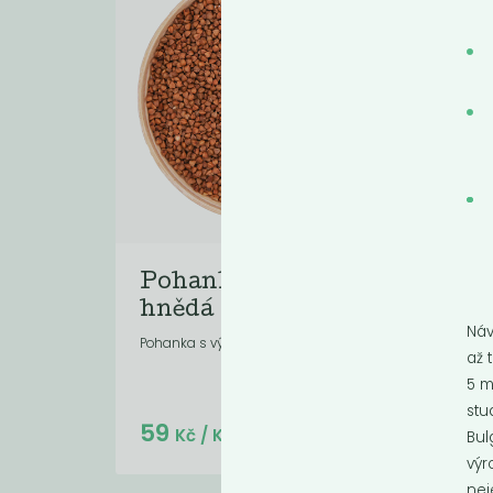
Pohanka loupaná
Bu
hnědá
ce
Náv
Pohanka s výraznější oříškovou chutí.
Bulgu
až 
a na
5 m
stu
Do košíku:
59
6
(59
)
Kč
Kč
/ Kg
Bul
výr
nej