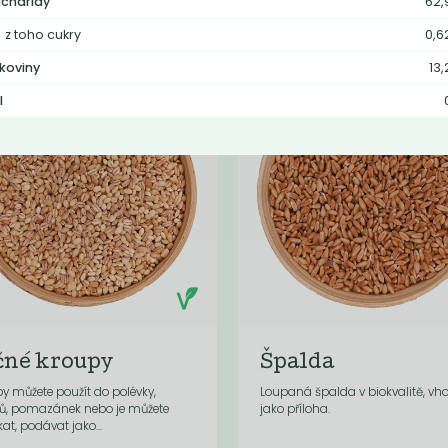
Kč
/ Kg
Kč
/ Kg
charidy
62,
z toho cukry
0,6
lkoviny
13,
l
čné kroupy
Špalda
y můžete použít do polévky,
Loupaná špalda v biokvalitě, v
tů, pomazánek nebo je můžete
jako příloha.
at, podávat jako...