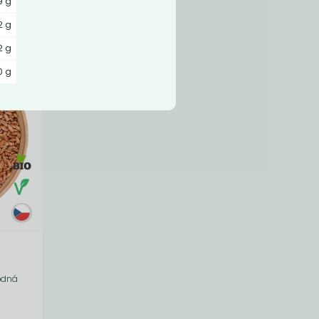
9 g
2 g
2 g
0 g
hodná