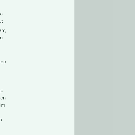
ho
ut
em,
ou
řice
je
sušená
jen
enice.
tím
na