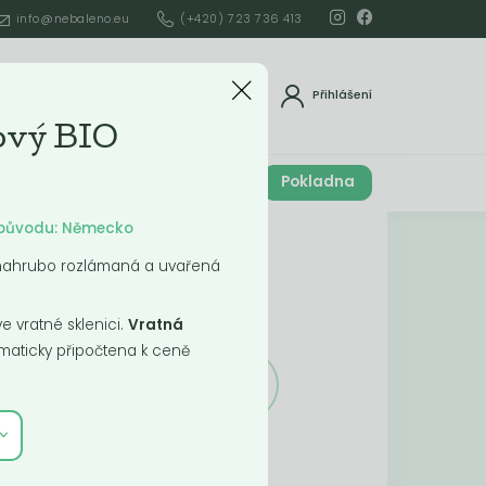
info@nebaleno.eu
(+420) 723 736 413
dat
Přihlášení
ový BIO
Cena celkem
Pokladna
í
0
Kč
ě původu: Německo
Obsah košíku
, nahrubo rozlámaná a uvařená
ší
 vratné sklenici.
Vratná
aticky připočtena k ceně
Obsah košíku
je prázdný