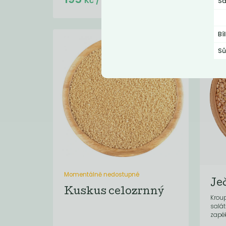
Kč
/ Kg
Sa
Bí
Sů
Momentálně nedostupné
Je
Kuskus celozrnný
Kroup
salá
zapék