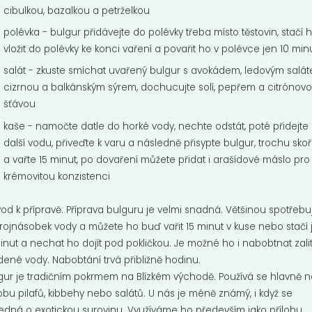
cibulkou, bazalkou a petrželkou
polévka - bulgur přidávejte do polévky třeba místo těstovin, stačí 
vložit do polévky ke konci vaření a povařit ho v polévce jen 10 min
salát - zkuste smíchat uvařený bulgur s avokádem, ledovým salát
cizrnou a balkánským sýrem, dochucujte solí, pepřem a citrónov
šťávou
kaše - namočte datle do horké vody, nechte odstát, poté přidejte
další vodu, přiveďte k varu a následně přisypte bulgur, trochu sko
a vařte 15 minut, po dovaření můžete přidat i arašídové máslo pro
krémovitou konzistenci
lgur hrubý
Bulgur pšeničný
lozrnný
BIO
od k přípravě: Příprava bulguru je velmi snadná. Většinou spotřebu
r je částečně naklíčená, usušená
Bulgur je částečně naklíčená, u
trojnásobek vody a můžete ho buď vařit 15 minut v kuse nebo stačí 
hrubo pomletá celozrnná pšenice.
a nahrubo pomletá celozrnná pš
inut a nechat ho dojít pod pokličkou. Je možné ho i nabobtnat zali
dené vody. Nabobtání trvá přibližně hodinu.
Do košíku:
Do košíku:
3
74
(34,02
)
(20,72
)
Kč
Kč
Kč
/ Kg
Kč
/ Kg
gur je tradičním pokrmem na Blízkém východě. Používá se hlavně 
obu pilafů, kibbehy nebo salátů. U nás je méně známý, i když se
edná o exotickou surovinu. Využíváme ho především jako přílohu