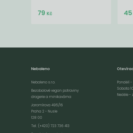
79
4
Kč
Nebaleno
Otevíra
Nebaleno s.r.o.
Pondělí - 
Sobota 10
Bezobalové vegan potraviny
Neděle - 
drogerie a minikavárna
Jaromírova 495/16
Praha 2 - Nusle
128 00
Webové stránky používají k poskytování služeb, personalizaci reklam a 
Tel.: (+420) 723 736 413
návštěvnosti soubory cookies. Následující volbou souhlasíte s využívání