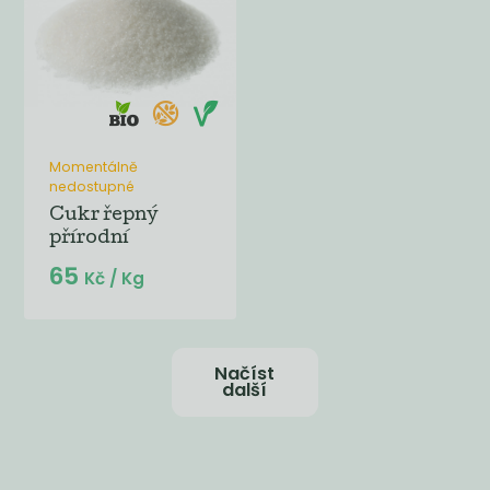
Momentálně
nedostupné
Cukr řepný
přírodní
65
Kč
/ Kg
Načíst
další