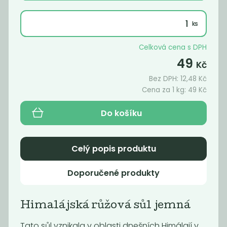
Novinka
Celková cena s DPH
49
Kč
Bez DPH:
12,48
Kč
Cena za 1 kg:
49
Kč
Do košíku
Fermentovaná
Cukr přírodní
Celý popis produktu
rajčatová...
řepný
159
65
Kč
Kč
/ Kg
Doporučené produkty
Novinka
Novinka
Himalájská růžová sůl jemná
Tato sůl vznikala v oblasti dnešních Himálají v