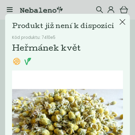
Produkt již není k dispozici
Katalog
Potraviny
Kód produktu: 7410e5
Filtrovat produkty
20
Heřmánek květ
Doporučené
Nejlevnější
Nejdražší
Nejprodávaněj