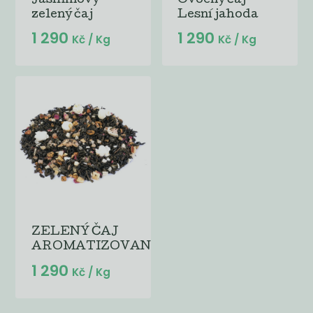
Jasmínový
Ovocný čaj
zelený čaj
Lesní jahoda
1 290
1 290
Kč
/ Kg
Kč
/ Kg
ZELENÝ ČAJ
AROMATIZOVANÝ...
1 290
Kč
/ Kg