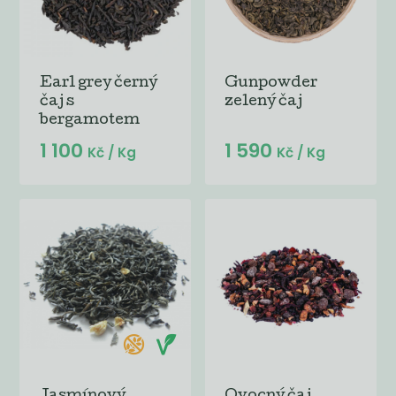
Earl grey černý
Gunpowder
čaj s
zelený čaj
bergamotem
1 100
1 590
Kč
/ Kg
Kč
/ Kg