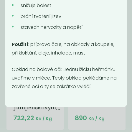
instantní 100g
snižuje bolest
441,18
750
Kč
/ Kg
Kč
/ Kg
brání tvoření jizev
stavech nervozity a napětí
Použití
: příprava čaje, na obklady a koupele,
při kloktání, oleje, inhalace, mast
Obklad na bolavé oči: Jednu lžičku heřmánku
uvaříme v mléce. Teplý obklad pokládáme na
zavřené oči a ty se zakrátko vyléčí.
OBILNÉ KAFE
Cejlon černý
s
pampeliškovým...
722,22
890
Kč
/ Kg
Kč
/ Kg