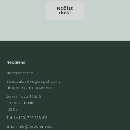
Načíst
další
Nebaleno
Nebaleno s.r.o.
Bezobalové vegan potraviny
drogerie a minikavárna
Jaromírova 495/16
Praha 2 - Nusle
128 00
Tel.: (+420) 723 736 413
Email:
info@nebaleno.eu