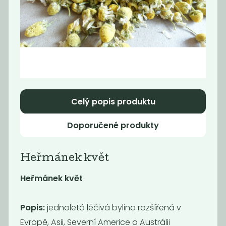
Momentálně
Káva -
nedostupné
Supercrema
Kafe čekankové
espresso No.1
instantní bez...
1 290
990,91
Kč
/ Kg
Kč
/ Kg
Celý popis produktu
Doporučené produkty
Heřmánek květ
Heřmánek květ
Popis:
jednoletá léčivá bylina rozšířená v
Momentálně
Káva - Brazil
nedostupné
Evropě, Asii, Severní Americe a Austrálii
Cerrado Dulce