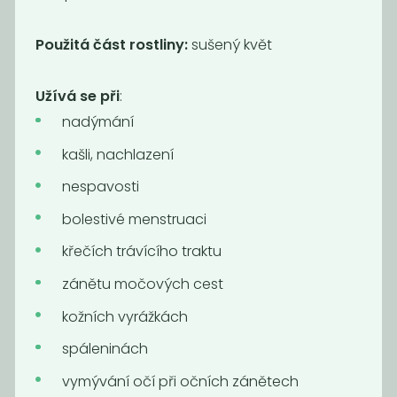
Káva -
ARABICA
Použitá část rostliny:
sušený květ
WATER
DECAF...
1 590
1 490
Užívá se při
:
Kč
/ Kg
Kč
/ Kg
nadýmání
kašli, nachlazení
nespavosti
bolestivé menstruaci
křečích trávícího traktu
zánětu močových cest
kožních vyrážkách
Momentálně
Momentálně
spáleninách
nedostupné
nedostupné
OBILNÉ KAFE
ŠPALDOVÉ
vymývání očí při očních zánětech
intensive 170g
KAFE -