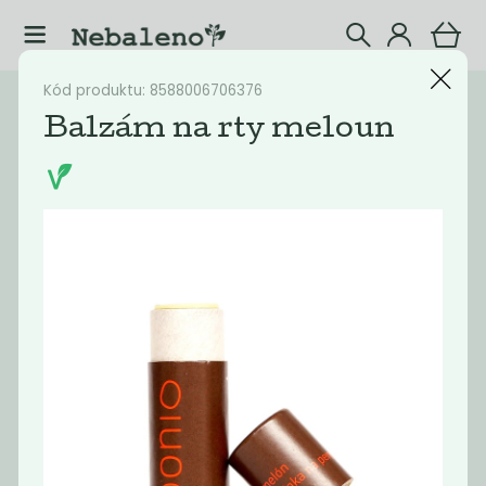
Kód produktu: 8588006706376
Katalog
Dekorativní kosmetika
Balzám na rty meloun
Filtrovat produkty
27
Doporučené
Nejlevnější
Nejdražší
Nejprodávaněj
Novinka
Novinka