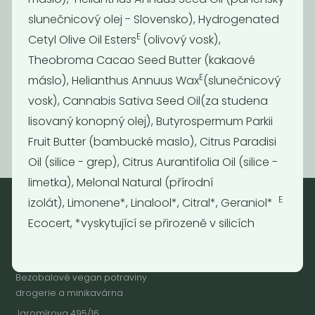
slunečnicový olej - Slovensko), Hydrogenated
Oční
Oční
E
Cetyl Olive Oil Esters
(olivový vosk),
stíny/tvářenka
stíny/tvářenka
růže
sakura
Theobroma Cacao Seed Butter (kakaové
95
95
209
189
Kč
Kč
E
máslo), Helianthus Annuus Wax
(slunečnicový
Kč
Kč
vosk), Cannabis Sativa Seed Oil(za studena
lisovaný konopný olej), Butyrospermum Parkii
Fruit Butter (bambucké maslo), Citrus Paradisi
Oil (silice - grep), Citrus Aurantifolia Oil (silice -
limetka), Melonal Natural (přírodní
E
izolát), Limonene*, Linalool*, Citral*, Geraniol*
Ecocert, *vyskytující se přirozeně v silicích
Nebaleno
Nebaleno s.r.o.
Bezobalové vegan potraviny
drogerie a minikavárna
Jaromírova 495/16