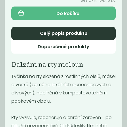
Bez DPH:
164,46
Kč
199
199
Kč
Kč
Do košíku
Celý popis produktu
Doporučené produkty
Balzám na rty meloun
Tyčinka na rty složená z rostlinných olejů, másel
Momentálně
Balzám na rty
a vosků (zejména lokálních slunečnicových a
nedostupné
meloun
olivových), naplněná v kompostovatelném
Balzám na rty
mango & zázvor
papírovém obalu.
199
199
Kč
Kč
Rty vyživuje, regeneruje a chrání zároveň - po
použití nezanechává žádný lesklý film nebo