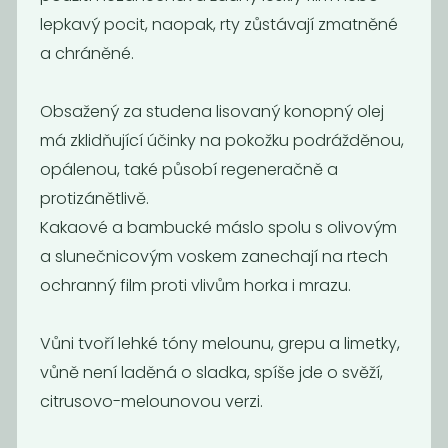
Akce
-50%
-55%
lepkavý pocit, naopak, rty zůstávají zmatněné
a chráněné.
Obsažený za studena lisovaný konopný olej
má zklidňující účinky na pokožku podrážděnou,
opálenou, také působí regeneračně a
protizánětlivě.
Přírodní rtěnka
Oční
Kakaové a bambucké máslo spolu s olivovým
- Classy
stíny/tvářenka
echinacea
a slunečnicovým voskem zanechají na rtech
175
95
ochranný film proti vlivům horka i mrazu.
349
209
Kč
Kč
Kč
Kč
Vůni tvoří lehké tóny melounu, grepu a limetky,
vůně není laděná o sladka, spíše jde o svěží,
Akce
Akce
-50%
-50%
citrusovo-melounovou verzi.