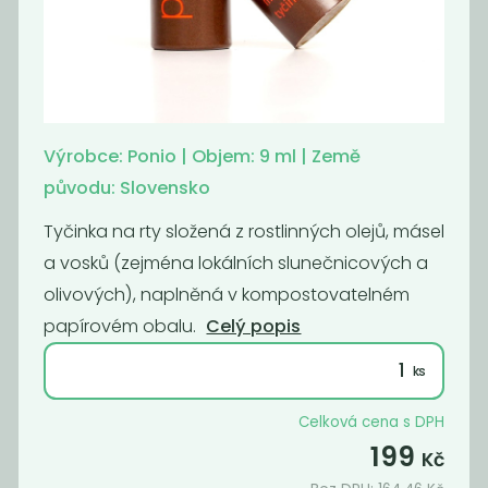
Mýdlo Difera
Mýdlo Difera -
-čisticí s...
kvetinové s...
149
149
Kč
Kč
Výrobce: Ponio | Objem: 9 ml | Země
původu: Slovensko
Tyčinka na rty složená z rostlinných olejů, másel
a vosků (zejména lokálních slunečnicových a
olivových), naplněná v kompostovatelném
papírovém obalu.
Celý popis
Balzám na rty
Balzám na rty
Celková cena s DPH
vanilka & kokos
máta &
199
Kč
pomeranč