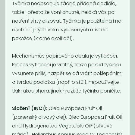
Tyčinka neobsahuje žádná přidaná sladidla,
takže i přesto že voní chutně, neláká vás po
natření si rty olizovat. Tyčinka je použitelná i na
ošetření jiných velmi vysušených míst na
Oční
Oční
pokožce (kromě okolí očí).
stíny/tvářenka
stíny/tvářenka
magnolie
pivoňka
Mechanizmus papírového obalu je vytláčecí.
95
95
189
189
Kč
Kč
Kč
Kč
Proces vytlačení je vratný, takže pokud tyčinku
vysunete příliš, nazpět se dá vrátit poklepáním
o tvrdou podložku (např. o stůl), nepoužívejte
Akce
Akce
-55%
-50%
tlak rukou shora, jinak hrozí, že tyčinku poničíte.
Složení (INCI):
Olea Europaea Fruit Oil
(panenský olivový olej), Olea Europaea Fruit Oil
E
and Hydrogenated Vegetable Oil
(olivové
máslo), Helianthus Annuus Seed Oil (panenský