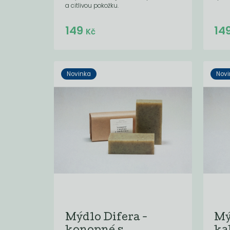
a citlivou pokožku.
Do košíku:
149
14
(149
)
Kč
Kč
Novinka
Novi
Mýdlo Difera -
Mý