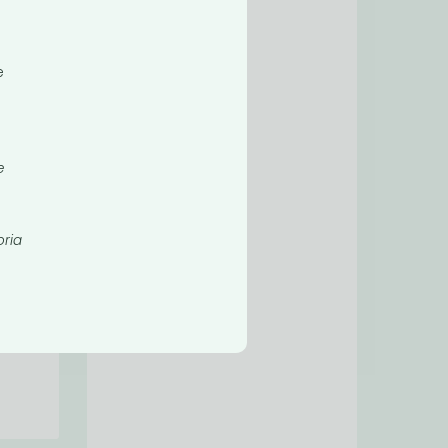
e
e
oria
ntu