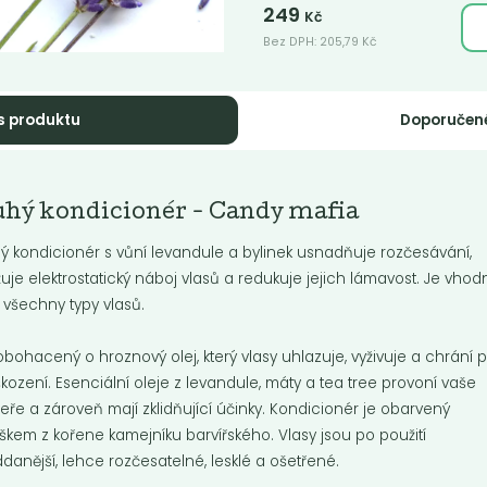
249
Kč
Bez DPH:
205,79
Kč
s produktu
Doporučen
odorant bez sody
Tuhý kondicioné
uhý kondicionér - Candy mafia
nk
Candy mafia
ý kondicionér s vůní levandule a bylinek usnadňuje rozčesávání,
dní deodorant bez jedlé sody. Pink
Tuhý kondicionér s vůní
žuje elektrostatický náboj vlasů a redukuje jejich lámavost. Je vhod
ětinovou, sladko-svěží vůni,
..
 všechny typy vlasů.
Do košíku:
Do košíku:
9
249
(229
)
(249
)
Kč
Kč
Kč
Kč
obohacený o hroznový olej, který vlasy uhlazuje, vyživuje a chrání p
kození. Esenciální oleje z levandule, máty a tea tree provoní vaše
eře a zároveň mají zklidňující účinky. Kondicionér je obarvený
škem z kořene kamejníku barvířského. Vlasy jsou po použití
danější, lehce rozčesatelné, lesklé a ošetřené.