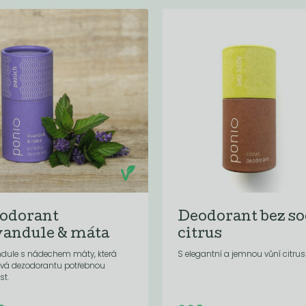
odorant
Deodorant bez s
vandule & máta
citrus
ndule s nádechem máty, která
S elegantní a jemnou vůní citrus
vá dezodorantu potřebnou
st.
Do košíku:
Do košíku:
(229
)
(229
)