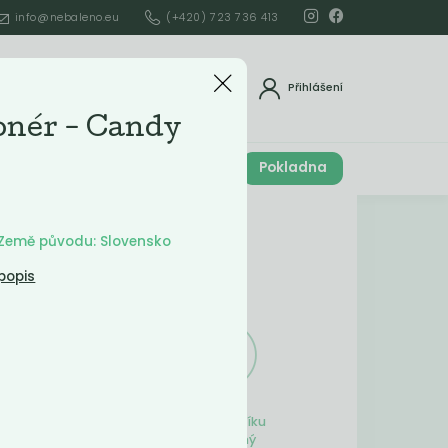
info@nebaleno.eu
(+420) 723 736 413
dat
Přihlášení
onér - Candy
Cena celkem
Pokladna
í
0
Kč
Obsah košíku
| Země původu: Slovensko
popis
ší
Obsah košíku
je prázdný