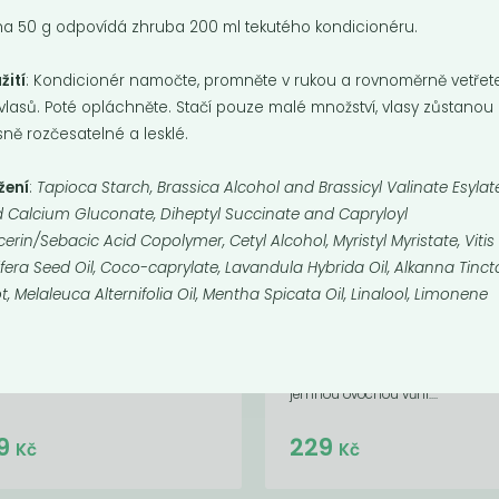
a 50 g odpovídá zhruba 200 ml tekutého kondicionéru.
žití
: Kondicionér namočte, promněte v rukou a rovnoměrně vetřet
vlasů. Poté opláchněte. Stačí pouze malé množství, vlasy zůstanou
sně rozčesatelné a lesklé.
žení
:
T
apioca Starch, Brassica Alcohol and Brassicyl Valinate Esylat
 Calcium Gluconate, Diheptyl Succinate and Capryloyl
cerin/Sebacic Acid Copolymer, Cetyl Alcohol, Myristyl Myristate, Vitis
ifera Seed Oil, Coco-caprylate, Lavandula Hybrida Oil, Alkanna Tinct
hý kondicionér -
Deodorant
t, Melaleuca Alternifolia Oil, Mentha Spicata Oil, Linalool, Limonene
nán a kokos
pomeranč &
eukalyptus
kondicionér s vůní
Extrakt z pomeranče a eukalyptu
propůjčuje přírodnímu deodora
jemnou ovocnou vůni....
Do košíku:
Do košíku:
9
229
(249
)
(229
)
Kč
Kč
Kč
Kč