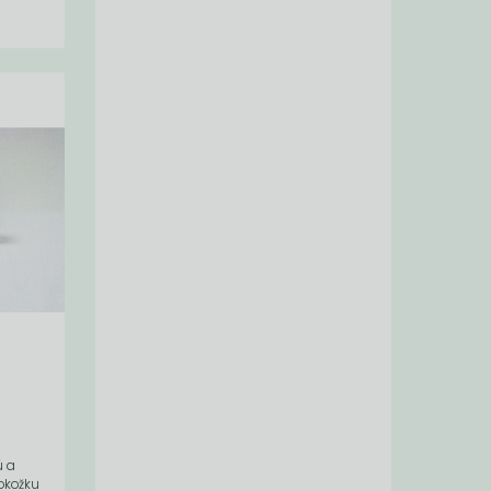
ú a
okožku