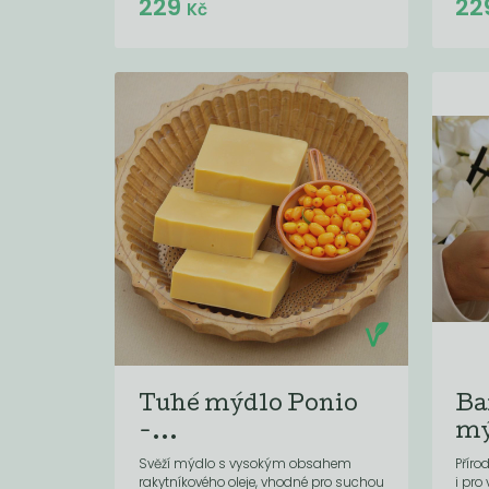
229
22
Kč
Kč
Tuhé mýdlo Ponio
Ba
-...
mý
Svěží mýdlo s vysokým obsahem
Přír
rakytníkového oleje, vhodné pro suchou
i pro