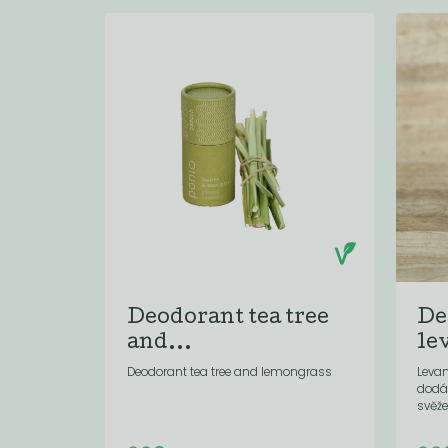
Deodorant tea tree
De
and...
le
Deodorant tea tree and lemongrass
Leva
dodá
svěže
Do košíku:
(229
)