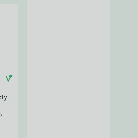
ody
ů.