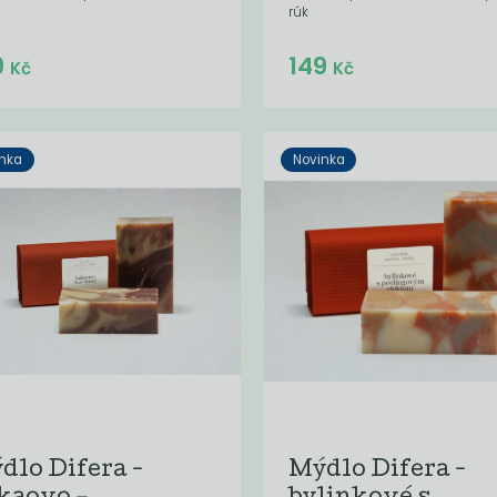
rúk
Do košíku:
Do košíku:
9
149
(149
)
(149
)
Kč
Kč
Kč
Kč
nka
Novinka
dlo Difera -
Mýdlo Difera -