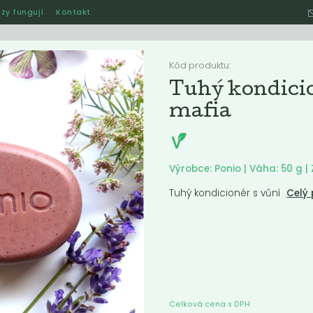
zy fungují
Kontakt
Hle
Kód produktu:
Tuhý kondici
mafia
Ostatní
Akce
Jak naše rozvozy funguj
póny
Výrobce: Ponio | Váha: 50 g 
Tuhý kondicionér s vůní
Celý 
ručené
Nejlevnější
Nejdražší
Nejprodávanější
Nejnověj
Celková cena s DPH