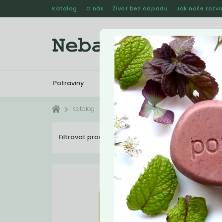
Katalog
O nás
Život bez odpadu
Jak naše rozvo
Potraviny
Drogerie
Kosmetika
Katalog
Kosmetika
Šampóny
Tuhé šam
Filtrovat produkty
27
Dopo