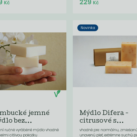
9
229
Kč
Kč
Kč
Kč
Novinka
mbucké jemné
Mýdlo Difera -
dlo bez...
citrusové s...
odní ručně vyráběné mýdlo vhodné
vhodné pre: normálnu, zmiešan
 velmi citlivou pokožku
unavenú pleť, extrémne suchú p