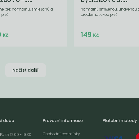
kaovo –...
bylinkové s...
né pre: normálnu, zmiešanú a
normální, smíšenou, unavenou 
 pleť
problematickou pleť
Do košíku:
Do košíku:
9
149
(149
)
(149
)
Kč
Kč
Kč
Kč
Načíst další
cí doba
Provozní informace
Platební metody
Obchodní podmínky
Pátek 12:00 - 19:30