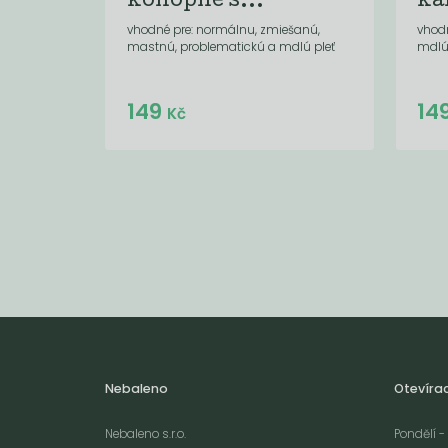
konopné s...
ka
vhodné pre: normálnu, zmiešanú,
vhod
mastnú, problematickú a mdlú pleť
mdlú
Do košíku:
149
14
(149
)
Kč
Kč
Nebaleno
Otevíra
Nebaleno s.r.o.
Pondělí - 