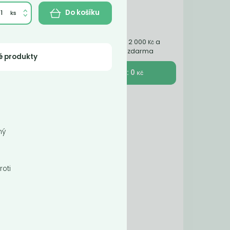
Do košíku
Nakupte ještě za 2 000
a
Kč
získáte dopravu zdarma
é produkty
K pokladně : 0
Kč
r -
ný
roti