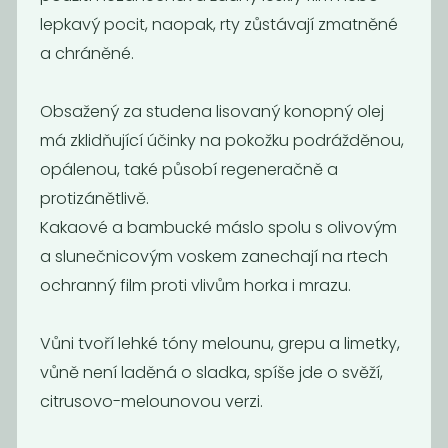
lepkavý pocit, naopak, rty zůstávají zmatněné
Akce
-50%
-50%
a chráněné.
Obsažený za studena lisovaný konopný olej
má zklidňující účinky na pokožku podrážděnou,
opálenou, také působí regeneračně a
protizánětlivě.
Kakaové a bambucké máslo spolu s olivovým
Přírodní rtěnka
Oční
- Classy
stíny/tvářenka
a slunečnicovým voskem zanechají na rtech
magnolie
ochranný film proti vlivům horka i mrazu.
175
95
349
189
Kč
Kč
Kč
Kč
Vůni tvoří lehké tóny melounu, grepu a limetky,
vůně není laděná o sladka, spíše jde o svěží,
Akce
-55%
citrusovo-melounovou verzi.