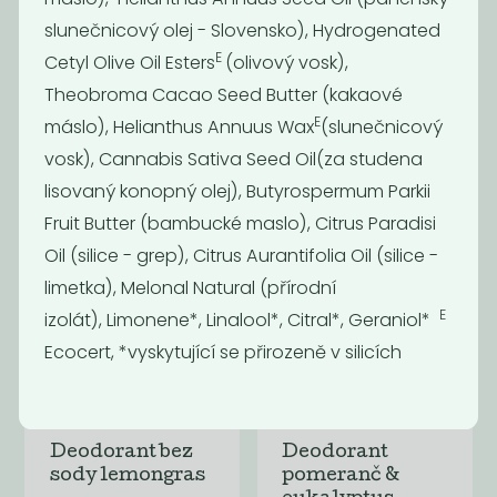
slunečnicový olej - Slovensko), Hydrogenated
E
Cetyl Olive Oil Esters
(olivový vosk),
Tuhý
Deodorant bez
kondicionér -
sody pink
Theobroma Cacao Seed Butter (kakaové
banán a kokos
E
máslo), Helianthus Annuus Wax
(slunečnicový
249
229
Kč
Kč
vosk), Cannabis Sativa Seed Oil(za studena
lisovaný konopný olej), Butyrospermum Parkii
Fruit Butter (bambucké maslo), Citrus Paradisi
Oil (silice - grep), Citrus Aurantifolia Oil (silice -
limetka), Melonal Natural (přírodní
E
izolát), Limonene*, Linalool*, Citral*, Geraniol*
Ecocert, *vyskytující se přirozeně v silicích
Deodorant bez
Deodorant
sody lemongras
pomeranč &