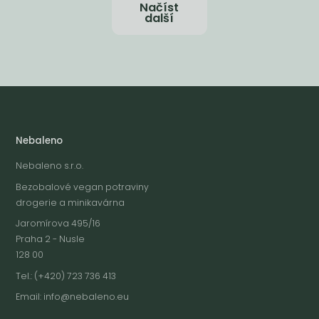
Načíst
další
Nebaleno
Nebaleno s.r.o.
Bezobalové vegan potraviny
drogerie a minikavárna
Jaromírova 495/16
Praha 2 - Nusle
128 00
Tel.: (+420) 723 736 413
Email:
info@nebaleno.eu