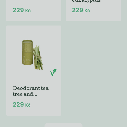
eukalyptus
229
229
Kč
Kč
Deodorant tea
tree and...
229
Kč