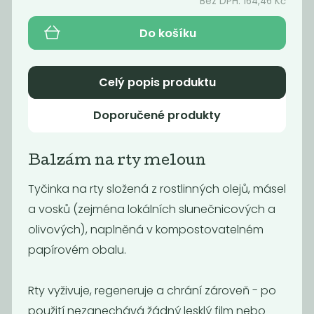
sakura
Bez DPH:
164,46
Kč
mango & zázvor
95
189
199
Kč
Do košíku
Kč
Kč
Celý popis produktu
Doporučené produkty
Balzám na rty meloun
Tyčinka na rty složená z rostlinných olejů, másel
a vosků (zejména lokálních slunečnicových a
olivových), naplněná v kompostovatelném
Tuhé mýdlo
Tuhý
Ponio -...
kondicionér -
papírovém obalu.
Candy mafia
149
249
Kč
Kč
Rty vyživuje, regeneruje a chrání zároveň - po
použití nezanechává žádný lesklý film nebo