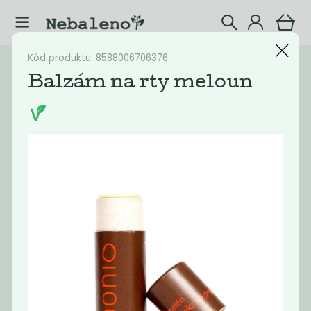
Kód produktu: 8588006706376
Katalog
Dekorativní kosmetika
Balzám na rty meloun
Filtrovat produkty
27
Doporučené
Nejlevnější
Nejdražší
Nejprodávaněj