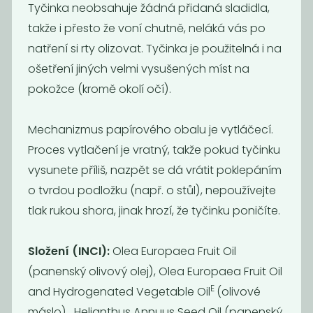
Tyčinka neobsahuje žádná přidaná sladidla,
takže i přesto že voní chutně, neláká vás po
natření si rty olizovat. Tyčinka je použitelná i na
ošetření jiných velmi vysušených míst na
pokožce (kromě okolí očí).
Oční
Tuhý
stíny/tvářenka
kondicionér -
Mechanizmus papírového obalu je vytláčecí.
růže
levandin
Proces vytlačení je vratný, takže pokud tyčinku
95
209
249
Kč
Kč
Kč
vysunete příliš, nazpět se dá vrátit poklepáním
o tvrdou podložku (např. o stůl), nepoužívejte
tlak rukou shora, jinak hrozí, že tyčinku poničíte.
Složení (INCI):
Olea Europaea Fruit Oil
(panenský olivový olej), Olea Europaea Fruit Oil
E
and Hydrogenated Vegetable Oil
(olivové
máslo), Helianthus Annuus Seed Oil (panenský