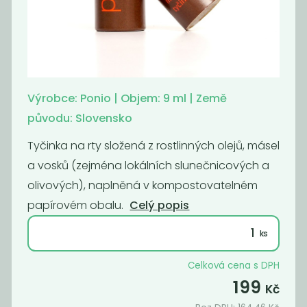
Bambucké
Balzám na rty
jemné mýdlo
vanilka & kokos
bez...
149
199
Kč
Kč
Výrobce: Ponio | Objem: 9 ml | Země
původu: Slovensko
Akce
Tyčinka na rty složená z rostlinných olejů, másel
-50%
a vosků (zejména lokálních slunečnicových a
olivových), naplněná v kompostovatelném
papírovém obalu.
Celý popis
Celková cena s DPH
Momentálně
Oční
199
nedostupné
Kč
stíny/tvářenka
Balzám na rty