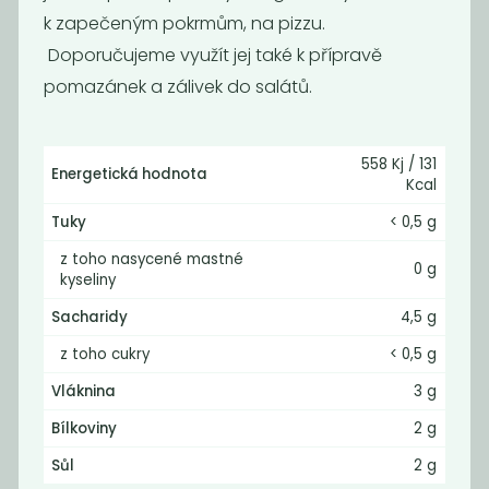
21
65
59
Kč
Kč
Kč
k zapečeným pokrmům, na pizzu.
Doporučujeme využít jej také k přípravě
pomazánek a zálivek do salátů.
558 Kj / 131
Energetická hodnota
Kcal
Tuky
< 0,5 g
z toho nasycené mastné
0 g
kyseliny
Sacharidy
4,5 g
Lunter TOFU
Lunter TOFU
MARINATED
NATURAL 180g
z toho cukry
< 0,5 g
SMOKY...
Vláknina
3 g
39
29
Kč
Kč
Bílkoviny
2 g
Sůl
2 g