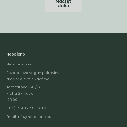
Načíst
další
Nebaleno
Nebaleno s.r.o.
Bezobalové vegan potraviny
drogerie a minikavárna
Jaromírova 495/16
Praha 2 - Nusle
128 00
Tel.: (+420) 723 736 413
Email:
info@nebaleno.eu