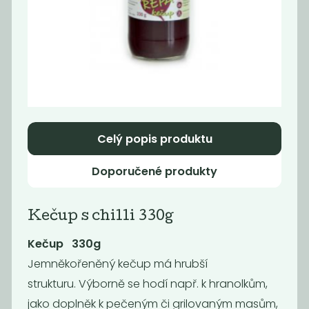
Paštika s
Cibulové čatní s
pečenou
červeným...
cibulkou...
21
65
59
Kč
Kč
Kč
Celý popis produktu
Akce
-68%
Doporučené produkty
Kečup s chilli 330g
Kečup 330g
Jemně
k
ořeněný kečup má hrubší
Dýňové čatní s
Paštika s hlívou
strukturu. Výborně se hodí např. k hranolkům,
chilli, 140 g
vegan, 140 g
jako doplněk k pečeným či grilovaným masům,