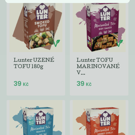
Lunter UZENÉ
Lunter TOFU
TOFU 180g
MARINOVANÉ
V...
39
39
Kč
Kč