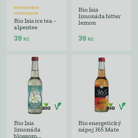
Momentálně
Bio Isis
nedostupné
limonáda bitter
Bio Isis ice tea -
lemon
alpentee
39
39
Kč
Kč
Bio Isis
Bio energetický
limonáda
nápoj 365 Mate
blossom...