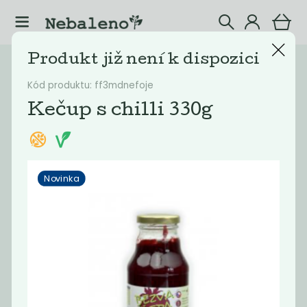
Produkt již není k dispozici
Katalog
Potraviny
Kód produktu: ff3mdnefoje
Filtrovat produkty
41
Kečup s chilli 330g
Doporučené
Nejlevnější
Nejdražší
Nejprodávaněj
Novinka
Akce
-68%