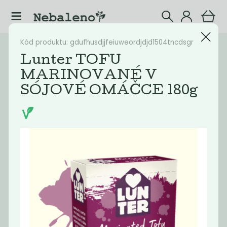
Kód produktu: gdufhusdjjfeiuweordjdjd1504tncdsgr
Katalog
Potraviny
Lunter TOFU
MARINOVANÉ V
Filtrovat produkty
41
SÓJOVÉ OMÁČCE 180g
Doporučené
Nejlevnější
Nejdražší
Nejprodávaněj
Akce
-68%