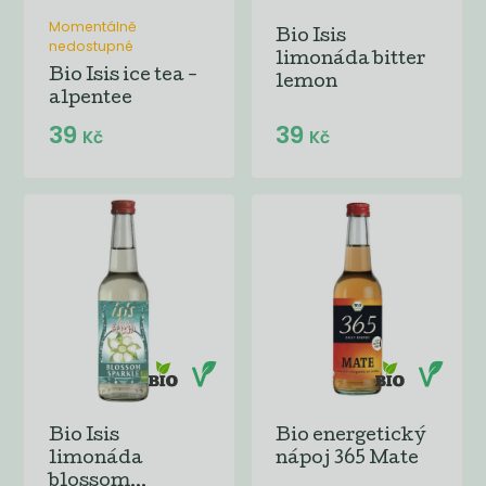
Momentálně
Bio Isis
nedostupné
limonáda bitter
Bio Isis ice tea -
lemon
alpentee
39
39
Kč
Kč
Bio Isis
Bio energetický
limonáda
nápoj 365 Mate
blossom...