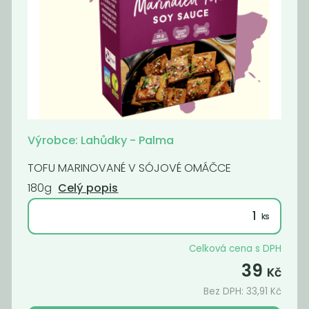
Paštika s
Cibulové čatní s
pečenou
červeným...
cibulkou...
21
65
59
Kč
Kč
Kč
Výrobce: Lahůdky - Palma
Akce
-68%
TOFU MARINOVANÉ V SÓJOVÉ OMÁČCE
180g
Celý popis
Celková cena s DPH
39
Kč
Dýňové čatní s
Paštika s hlívou
Bez DPH:
33,91
Kč
chilli, 140 g
vegan, 140 g