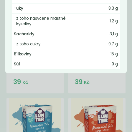
Tuky
8,3 g
z toho nasycené mastné
1,2 g
kyseliny
Sacharidy
3,1 g
z toho cukry
0,7 g
Bílkoviny
15 g
Lunter UZENÉ
Lunter TOFU
Sůl
0 g
TOFU 180g
MARINOVANÉ
V...
39
39
Kč
Kč