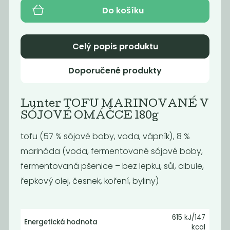
21
65
59
Kč
Kč
Do košíku
Kč
Celý popis produktu
Doporučené produkty
Lunter TOFU MARINOVANÉ V
SÓJOVÉ OMÁČCE 180g
tofu (57 % sójové boby, voda, vápník), 8 %
marináda (voda, fermentované sójové boby,
Lunter TOFU
Lunter TOFU
MARINATED
NATURAL 180g
fermentovaná pšenice – bez lepku, sůl, cibule,
SMOKY...
řepkový olej, česnek, koření, byliny)
39
29
Kč
Kč
615 kJ/147
Energetická hodnota
kcal