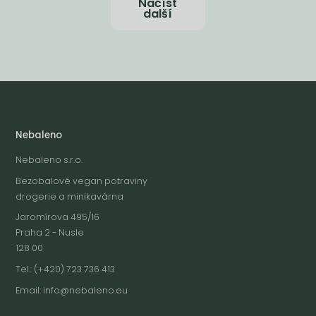
Načíst
další
Nebaleno
Nebaleno s.r.o.
Bezobalové vegan potraviny
drogerie a minikavárna
Jaromírova 495/16
Praha 2 - Nusle
128 00
Tel.: (+420) 723 736 413
Email:
info@nebaleno.eu