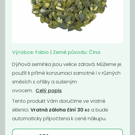
Lněné semínko
Slunečnicové
hnědé
semínko BIO
70
85
Kč
/ Kg
Kč
/ Kg
Výrobce: Fabio | Země původu: Čína
Dýňová semínka jsou velice zdravá. Můžeme je
použít k přímé konzumaci samotné i v různých
směsích s oříšky a sušeným
ovocem.
Celý popis
Tento produkt Vám doručíme ve vratné
sklenici.
Vratná záloha činí 30
a bude
Kč
Kukuřice na
Lněné semínko
automaticky připočtena k ceně nákupu.
popcorn BIO
zlaté
109
119
Kč
/ Kg
Kč
/ Kg