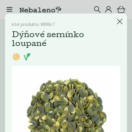
Kód produktu: 8899c7
Katalog
Potraviny
Dýňové semínko
loupané
Filtrovat produkty
10
Doporučené
Nejlevnější
Nejdražší
Nejprodávaněj