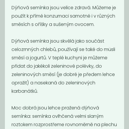
Dýňová semínka jsou velice zdravá. Můžeme je
použít k přímé konzumaci samotné i v různých
směsích s oříšky a sušeným ovocem.
Dýňová semínka jsou skvělá jako součást
celozrnných chlebů, používají se také do müsli
Sezam černý
Chia semínka
neloupaný BIO
BIO
směsí a jogurtů. V teplé kuchyni je můžeme
219
240
přidat do jakékoli zeleninové polévky, do
Kč
/ Kg
Kč
/ Kg
zeleninových směsí (je dobré je předem lehce
opražit) a nasekaná do zeleninových
karbanátků.
Moc dobrá jsou lehce pražená dýňová
semínka: semínka ovlhčená velmi slaným
roztokem rozprostřeme rovnoměrně na plechu