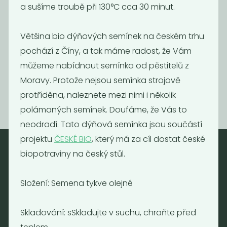
a sušíme troubě při 130°C cca 30 minut.
Dýňové
Konopné
Většina bio dýňových semínek na českém trhu
semínko
semínko
pochází z Číny, a tak máme radost, že Vám
loupané
loupané
můžeme nabídnout semínka od pěstitelů z
250
380
Kč
/ Kg
Kč
/ Kg
Moravy. Protože nejsou semínka strojově
protříděna, naleznete mezi nimi i několik
polámaných semínek. Doufáme, že Vás to
neodradí. Tato dýňová semínka jsou součástí
projektu
ČESKÉ BIO
, který má za cíl dostat české
biopotraviny na český stůl.
Nebaleno
Složení: Semena tykve olejné
Nebaleno s.r.o.
Bezobalové vegan potraviny
Skladování: sSkladujte v suchu, chraňte před
drogerie a minikavárna
Jaromírova 495/16