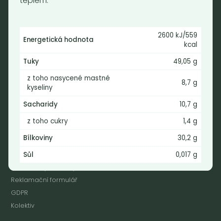
teplem.
Praha 2 - Nusle
128 00
2600 kJ/559
Tel.: (+420) 723 736 413
Energetická hodnota
kcal
Email:
info@nebaleno.eu
Tuky
49,05 g
Otevírací doba
z toho nasycené mastné
8,7 g
kyseliny
Pondělí - Pátek 12:00 - 19:30
Sobota 10:00 - 16:00
Sacharidy
10,7 g
Neděle - zavřeno
z toho cukry
1,4 g
Bílkoviny
30,2 g
Provozní informace
Sůl
0,017 g
Obchodní podmínky
Reklamační formulář
GDPR
Kolektiv