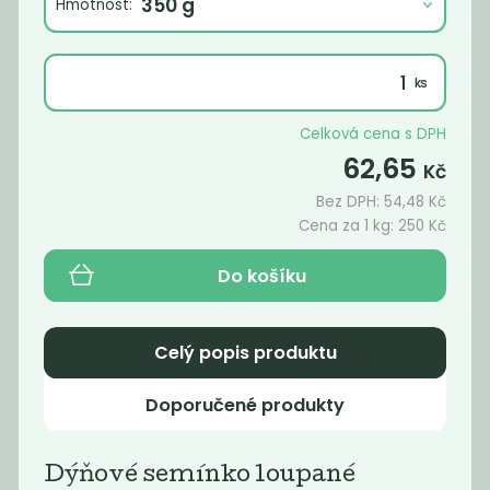
Hmotnost:
Celková cena s DPH
62,65
Kč
Bez DPH:
54,48
Kč
Cena za 1 kg:
250
Kč
Do košíku
Mák modrý
BIO Sezam
světlý
neloupaný
Celý popis produktu
199
219
Kč
/ Kg
Kč
/ Kg
Doporučené produkty
Dýňové semínko loupané