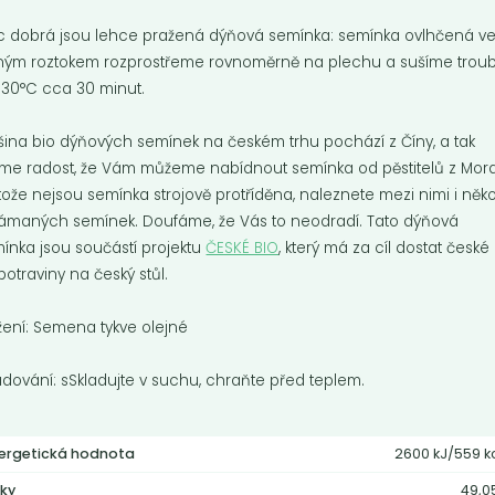
 dobrá jsou lehce pražená dýňová semínka: semínka ovlhčená ve
ným roztokem rozprostřeme rovnoměrně na plechu a sušíme trou
 130°C cca 30 minut.
šina bio dýňových semínek na českém trhu pochází z Číny, a tak
e radost, že Vám můžeme nabídnout semínka od pěstitelů z Mora
tože nejsou semínka strojově protříděna, naleznete mezi nimi i něko
ámaných semínek. Doufáme, že Vás to neodradí. Tato dýňová
ínka jsou součástí projektu
ČESKÉ BIO
, který má za cíl dostat české
k modrý
Lněné semínko
potraviny na český stůl.
hnědé
nka máku jsou vhodná pro
ravu makových nápln,
Celé lněné semínko se používá j
žení: Semena tykve olejné
zánek, či různých posypů
dekorace chlebů a pečiva, který
zároveň dodává...
adování: sSkladujte v suchu, chraňte před teplem.
Do košíku:
Do košíku:
9
70
(199
)
(31,50
)
Kč
Kč
Kč
/ Kg
Kč
/ Kg
ergetická hodnota
2600 kJ/559 k
ky
49,0