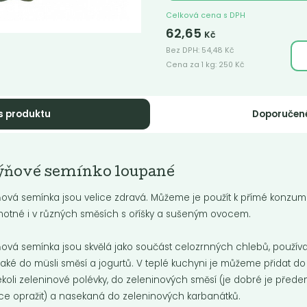
Celková cena s DPH
62,65
Kč
Bez DPH:
54,48
Kč
Cena za 1 kg:
250
Kč
s produktu
Doporučen
ěné semínko
Sezam černý
até
neloupaný BIO
 lněné semínko je přírodní
Černý sezam je chuťově o něco
ýňové semínko loupané
ina bohatá na důležité živiny, jako
výraznější než světlý.
omega-3...
ová semínka jsou velice zdravá. Můžeme je použít k přímé konzum
otné i v různých směsích s oříšky a sušeným ovocem.
Do košíku:
Do košíku:
9
219
(119
)
(76,65
)
Kč
Kč
Kč
/ Kg
Kč
/ Kg
ová semínka jsou skvělá jako součást celozrnných chlebů, používa
také do müsli směsí a jogurtů. V teplé kuchyni je můžeme přidat do
ékoli zeleninové polévky, do zeleninových směsí (je dobré je před
ce opražit) a nasekaná do zeleninových karbanátků.