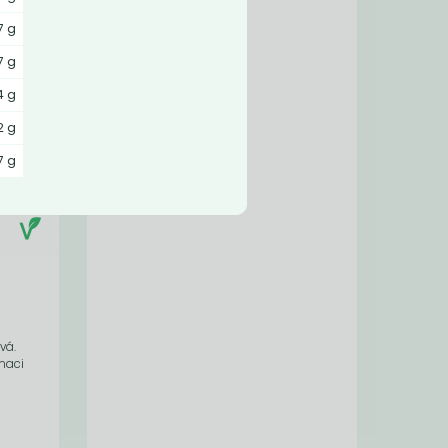
7 g
7 g
,4 g
2 g
7 g
vá.
maci