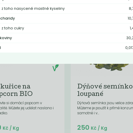
z toho nasycené mastné kyseliny
8,
charidy
10,
z toho cukry
1
lkoviny
30,
l
0,01
kuřice na
Dýňové semínko
pcorn BIO
loupané
avte si domácí popcorn v
Dýňová semínka jsou velice zdra
alitě. Můžete jej udělat naslano i
Můžeme je použít k přímé konzu
adko.
samotné i v...
Do košíku:
Do košíku:
9
250
(109
)
(62,65
)
Kč
Kč
Kč
/ Kg
Kč
/ Kg