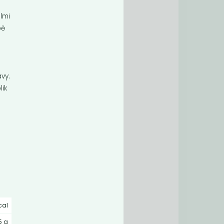
lmi
bě
vy.
lik
ako
m
cal
5 g