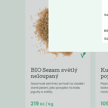
Sa
Bí
Sů
BIO Sezam světlý
Ku
neloupaný
po
Sezamové semínko se hodí na sladké i
Připr
slané pečení, jako posypka na kaše,
biokv
jogurty a saláty.
nasl
Do košíku:
219
10
(219
)
Kč
Kč
/ Kg