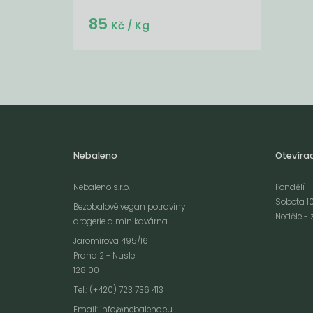
Do košíku:
85
(85
)
Kč
Kč
/ Kg
Nebaleno
Otevíra
Nebaleno s.r.o.
Pondělí - 
Sobota 10
Bezobalové vegan potraviny
Neděle - 
drogerie a minikavárna
Jaromírova 495/16
Praha 2 - Nusle
128 00
Webové stránky používají k poskytování služeb, personalizaci reklam a 
Tel.: (+420) 723 736 413
návštěvnosti soubory cookies. Následující volbou souhlasíte s využívání
Email:
info@nebaleno.eu