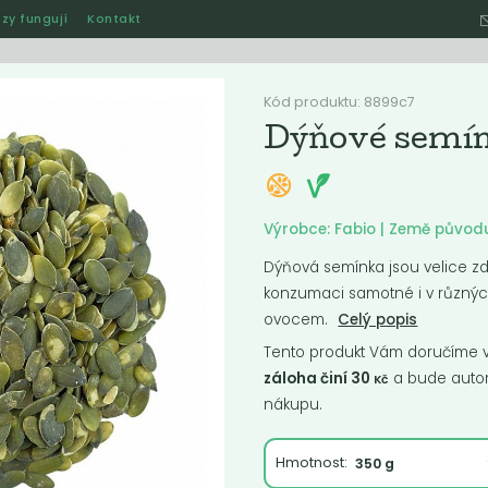
zy fungují
Kontakt
Hle
Kód produktu: 8899c7
Dýňové semín
Ostatní
Akce
Jak naše rozvozy funguj
Výrobce: Fabio | Země původ
Dýňová semínka jsou velice zd
konzumaci samotné i v různýc
ručené
Nejlevnější
Nejdražší
Nejprodávanější
Nejnověj
ovocem.
Celý popis
Tento produkt Vám doručíme ve
záloha činí 30
a bude autom
Kč
nákupu.
Hmotnost: