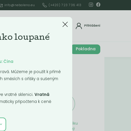
info@nebaleno.eu
(+420) 723 736 413
dat
Přihlášení
ko loupané
Cena celkem
Pokladna
í
0
Kč
u: Čína
Obsah košíku
ravá. Můžeme je použít k přímé
h směsích s oříšky a sušeným
ší
 vratné sklenici.
Vratná
aticky připočtena k ceně
Obsah košíku
je prázdný