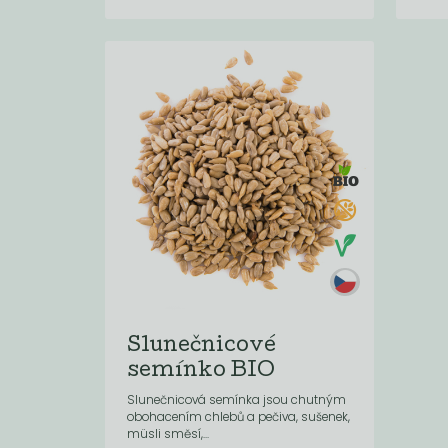
Slunečnicové
semínko BIO
Slunečnicová semínka jsou chutným
obohacením chlebů a pečiva, sušenek,
müsli směsí,...