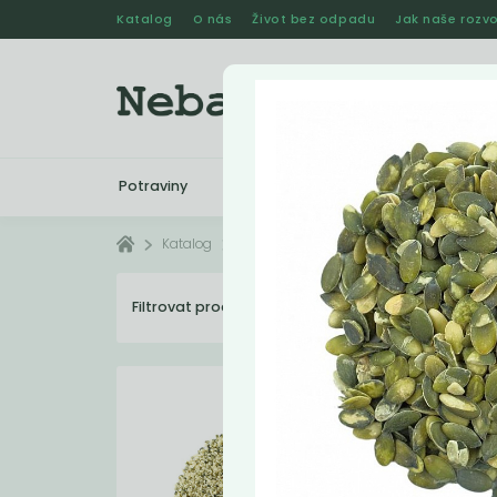
Katalog
O nás
Život bez odpadu
Jak naše rozvo
Potraviny
Drogerie
Kosmetika
Katalog
Potraviny
Semínka
Filtrovat produkty
10
Dopo