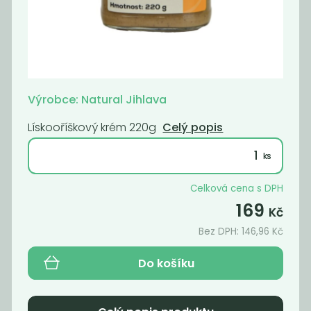
Momentálně
Momentálně
nedostupné
nedostupné
Kafe čekankové
kombucha
instantní bez...
marakuja a
citrón
Výrobce: Natural Jihlava
990,91
53
Kč
/ Kg
Kč
Lískooříškový krém 220g
Celý popis
Celková cena s DPH
169
Kč
Bez DPH:
146,96
Kč
Do košíku
kombucha
kombucha