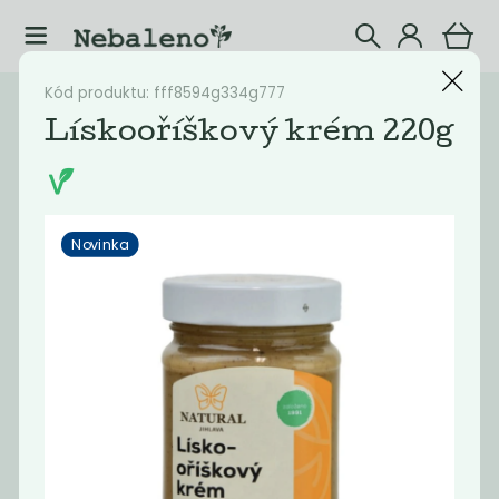
Kód produktu: fff8594g334g777
Katalog
Potraviny
Lískooříškový krém 220g
Filtrovat produkty
12
Novinka
Doporučené
Nejlevnější
Nejdražší
Nejprodávaněj