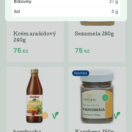
Bílkoviny
27 g
Sůl
0 g
Krém arašídový
Sezamela 280g
240g
75
75
Kč
Kč
Novinka