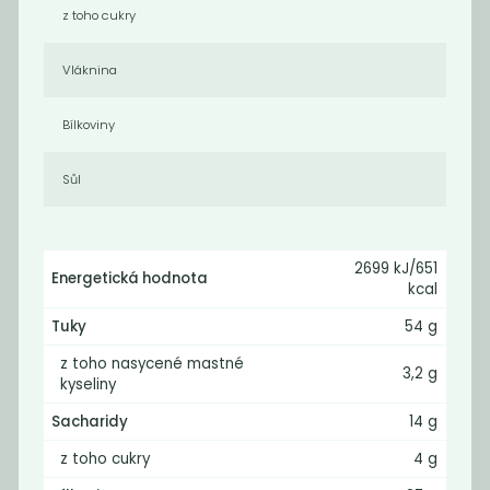
z toho cukry
Novinka
Novinka
Vláknina
Bílkoviny
Sůl
Lískooříškový
Krém mandlový
2699 kJ/651
krém 220g
220g
Energetická hodnota
kcal
169
149
Kč
Kč
Tuky
54 g
z toho nasycené mastné
3,2 g
kyseliny
Novinka
Novinka
Sacharidy
14 g
z toho cukry
4 g