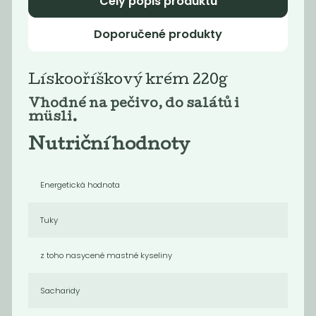
Celý popis produktu
originál
limetka a
zázvor
Doporučené produkty
53
53
Kč
Kč
Lískooříškový krém 220g
Vhodné na pečivo, do salátů i
Novinka
Novinka
müsli.
Nutriční hodnoty
Energetická hodnota
Tuky
Ořechový krém
Ořechový krém
z toho nasycené mastné kyseliny
čokoláda...
kešu kokos...
279
269
Kč
Kč
Sacharidy