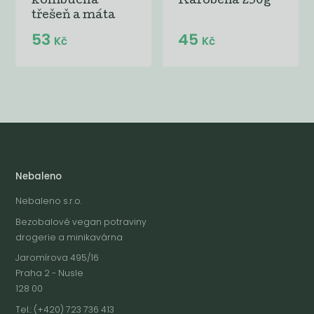
kombucha
Karobena 250g
třešeň a máta
53
45
Kč
Kč
Nebaleno
Nebaleno s.r.o.
Bezobalové vegan potraviny
drogerie a minikavárna
Jaromírova 495/16
Praha 2 - Nusle
128 00
Tel.: (+420) 723 736 413