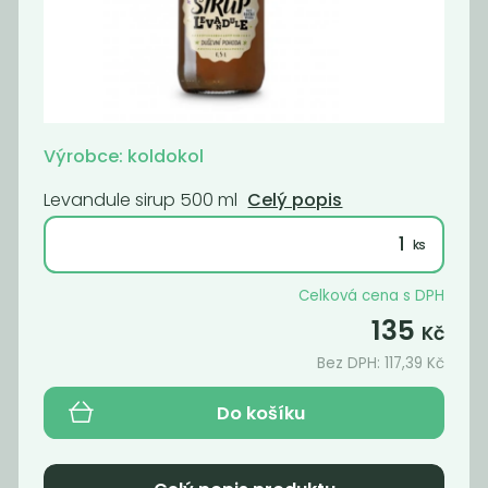
Bioláda švestka
Černý bez sirup
230g bio
500 ml
109
135
Kč
Kč
Výrobce: koldokol
Levandule sirup 500 ml
Celý popis
Novinka
Novinka
Celková cena s DPH
135
Kč
Bez DPH:
117,39
Kč
Do košíku
Bioláda hruška
Mango sirup 500
230g bio
ml
109
135
Kč
Kč