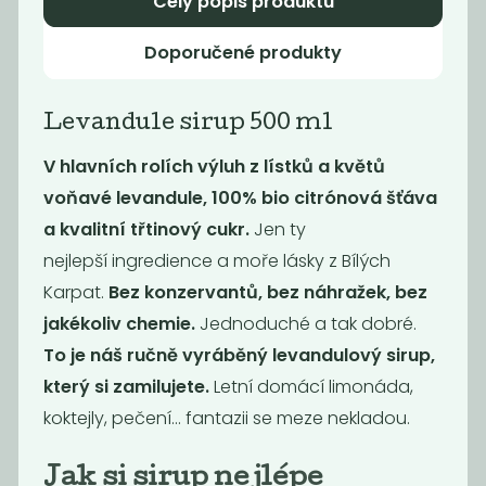
Celý popis produktu
Doporučené produkty
Novinka
Novinka
Levandule sirup 500 ml
V hlavních rolích výluh z lístků a květů
voňavé levandule, 100% bio citrónová šťáva
a kvalitní třtinový cukr.
Jen ty
nejlepší
ingredience a moře lásky z Bílých
Karpat.
Bez konzervantů, bez náhražek, bez
Bioláda rybíz
Levandule sirup
230g bio
500 ml
jakékoliv chemie.
Jednoduché a tak dobré.
115
135
Kč
Kč
To je náš ručně vyráběný levandulový sirup,
který si zamilujete.
Letní domácí limonáda,
koktejly, pečení... fantazii se meze nekladou.
Novinka
Novinka
Jak si sirup nejlépe