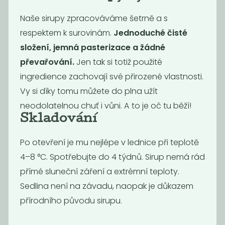
Naše sirupy zpracováváme šetrně a s
Bioláda
Mateřídouška a
borůvka 230g bio
lípa sirup 500 ml
respektem k surovinám.
Jednoduché čisté
115
135
složení, jemná pasterizace a žádné
Kč
Kč
převařování.
Jen tak si totiž použité
ingredience zachovají své přirozené vlastnosti.
Novinka
Novinka
Vy si díky tomu můžete do plna užít
neodolatelnou chuť i vůni. A to je oč tu běží!
Skladování
Po otevření je mu nejlépe v lednice při teplotě
4–8 °C. Spotřebujte do 4 týdnů. Sirup nemá rád
přímé sluneční záření a extrémní teploty.
Sedlina není na závadu, naopak je důkazem
Jahoda sirup
Bioláda mango
500 ml
a rybíz 230g bio
přírodního původu sirupu.
135
115
Kč
Kč