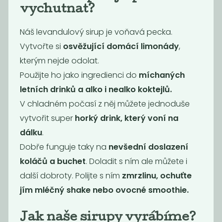
vychutnat?
Náš levandulový sirup je voňavá pecka.
Vytvořte si
osvěžující domácí limonády
,
kterým nejde odolat.
Použijte ho jako ingredienci do
míchaných
Bioláda jahoda
Malina sirup 500
230g bio
ml
letních drinků a alko i nealko
koktejlů.
115
135
V chladném počasí z něj můžete jednoduše
Kč
Kč
vytvořit super
horký drink, který voní na
dálku
.
Novinka
Novinka
Dobře funguje taky na
nevšední doslazení
koláčů a buchet
. Doladit s ním ale můžete i
další dobroty. Polijte s ním
zmrzlinu, ochuťte
jím mléčný shake nebo ovocné smoothie.
Jak naše sirupy vyrábíme?