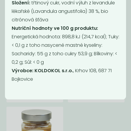
Složení:
třtinový cukr, vodní výluh z levandule
lékařské (Lavandula angustifolia) 38 %, bio
citrónová šťáva
Nutriční hodnoty ve 100 g produktu:
Energetická hodnota: 898,8 kJ (214,7 kcal); Tuky:
< 0,1 g z toho nasycené mastné kyseliny:
Sacharidy: 55 g z toho cukry 53,9 g; Bílkoviny: <
0,2 g; Sůl: < 0 g
Výrobce: KOLDOKOL s.r.o.
, Krhov 108, 687 71
Povidla
Pyré švestkové -
Bojkovice
švestková 550g
bez...
105
45
Kč
Kč