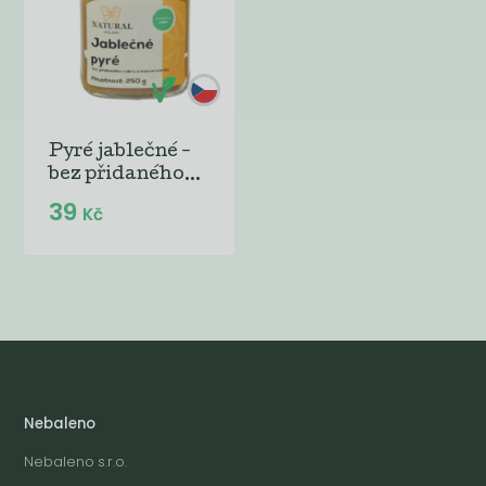
Pyré jablečné -
bez přidaného...
39
Kč
Nebaleno
Nebaleno s.r.o.