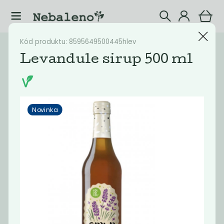
Kód produktu: 8595649500445hlev
Katalog
Potraviny
Levandule sirup 500 ml
Filtrovat produkty
15
Novinka
Doporučené
Nejlevnější
Nejdražší
Nejprodávaněj
Novinka
Novinka