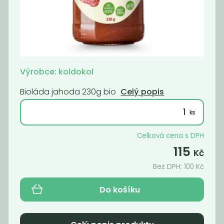
Bioláda švestka
Černý bez sirup
230g bio
500 ml
109
135
Kč
Kč
Výrobce: koldokol
Bioláda jahoda 230g bio
Celý popis
Novinka
Novinka
Celková cena s DPH
115
Kč
Bez DPH:
100
Kč
Do košíku
Bioláda hruška
Mango sirup 500
230g bio
ml
109
135
Kč
Kč