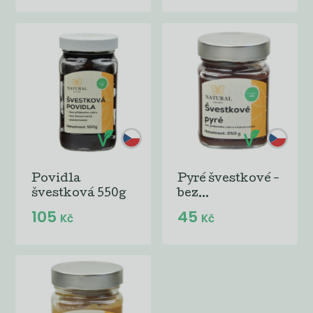
Povidla
Pyré švestkové -
švestková 550g
bez...
105
45
Kč
Kč