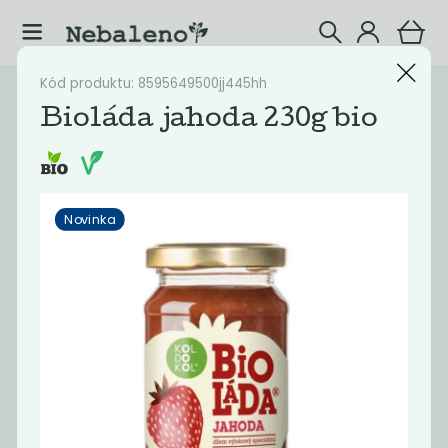
Kód produktu: 8595649500jj445hh
Katalog
Potraviny
Bioláda jahoda 230g bio
Filtrovat produkty
15
Novinka
Doporučené
Nejlevnější
Nejdražší
Nejprodávaněj
Novinka
Novinka