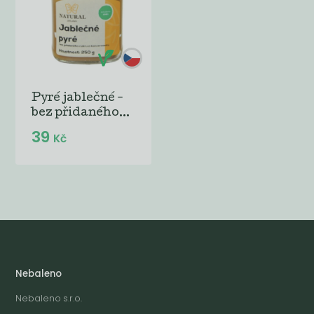
Pyré jablečné -
bez přidaného...
39
Kč
Nebaleno
Nebaleno s.r.o.