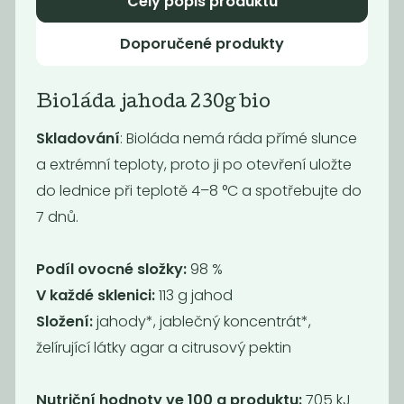
Celý popis produktu
Doporučené produkty
Novinka
Novinka
Bioláda jahoda 230g bio
Skladování
: Bioláda nemá ráda přímé slunce
a extrémní teploty, proto ji po otevření uložte
do lednice při teplotě 4–8 °C a spotřebujte do
7 dnů.
Bioláda rybíz
Levandule sirup
230g bio
500 ml
Podíl ovocné složky:
98 %
115
135
Kč
Kč
V každé sklenici:
113 g jahod
Složení:
jahody*, jablečný koncentrát*,
želírující látky agar a citrusový pektin
Novinka
Novinka
Nutriční hodnoty ve 100 g produktu:
705 kJ