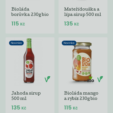
Bioláda
Mateřídouška a
borůvka 230g bio
lípa sirup 500 ml
115
135
Kč
Kč
Novinka
Novinka
Jahoda sirup
Bioláda mango
500 ml
a rybíz 230g bio
135
115
Kč
Kč