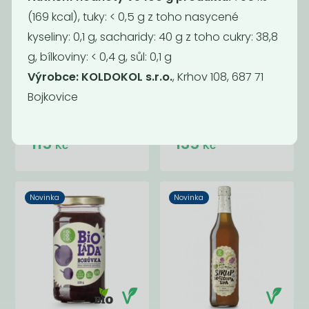
(169 kcal), tuky: < 0,5 g z toho nasycené
kyseliny: 0,1 g, sacharidy: 40 g z toho cukry: 38,8
g, bílkoviny: < 0,4 g, sůl: 0,1 g
Výrobce: KOLDOKOL s.r.o.
, Krhov 108, 687 71
Bojkovice
Bioláda jahoda
Malina sirup 500
230g bio
ml
115
135
Kč
Kč
Novinka
Novinka