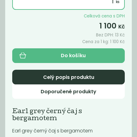
Káva -
ARABICA
WATER
Celková cena s DPH
DECAF...
1 100
Kč
1 590
1 490
Kč
/ Kg
Kč
/ Kg
Bez DPH:
13
Kč
Cena za 1 kg:
1 100
Kč
Do košíku
Celý popis produktu
Doporučené produkty
Earl grey černý čaj s
Momentálně
Momentálně
bergamotem
nedostupné
nedostupné
OBILNÉ KAFE
ŠPALDOVÉ
Earl grey černý čaj s bergamotem
intensive 170g
KAFE -