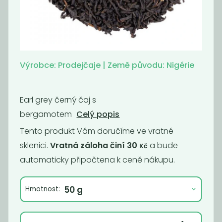
Momentálně
Káva -
nedostupné
Supercrema
Kafe čekankové
espresso No.1
instantní bez...
Výrobce: Prodejčaje | Země původu: Nigérie
1 290
990,91
Kč
/ Kg
Kč
/ Kg
Earl grey černý čaj s
bergamotem
Celý popis
Tento produkt Vám doručíme ve vratné
sklenici.
Vratná záloha činí 30
a bude
Kč
automaticky připočtena k ceně nákupu.
Hmotnost:
Momentálně
Káva - Brazil
nedostupné
Cerrado Dulce