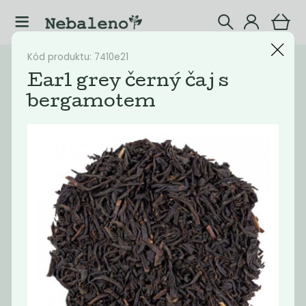
Kód produktu: 7410e21
Katalog
Potraviny
Earl grey černý čaj s
bergamotem
Filtrovat produkty
20
Doporučené
Nejlevnější
Nejdražší
Nejprodávaněj