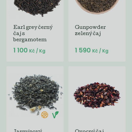
Earl grey černý
Gunpowder
čaj s
zelený čaj
bergamotem
1 100
1 590
Kč
/ Kg
Kč
/ Kg