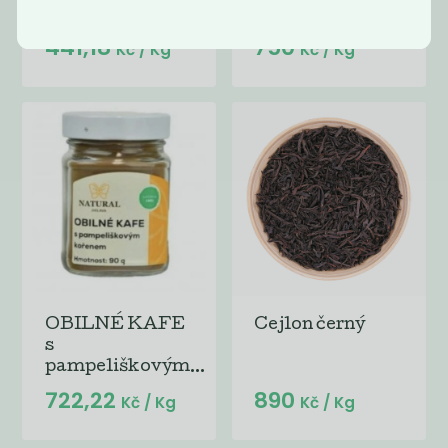
instantní 100g
441,18
750
Kč
/ Kg
Kč
/ Kg
OBILNÉ KAFE
Cejlon černý
s
pampeliškovým...
722,22
890
Kč
/ Kg
Kč
/ Kg