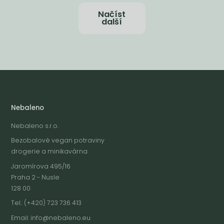
Načíst
další
Nebaleno
Nebaleno s.r.o.
Bezobalové vegan potraviny
drogerie a minikavárna
Jaromírova 495/16
Praha 2 - Nusle
128 00
Tel.: (+420) 723 736 413
Email:
info@nebaleno.eu