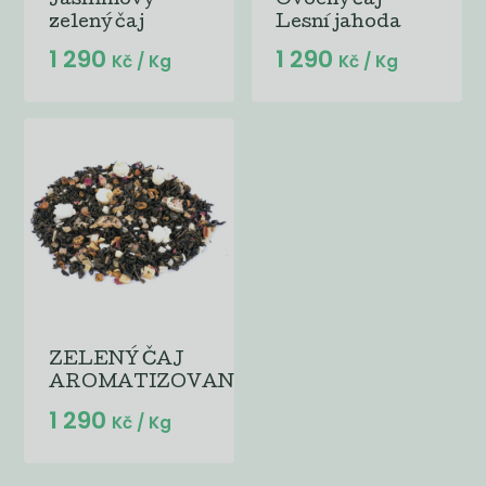
Jasmínový
Ovocný čaj
zelený čaj
Lesní jahoda
1 290
1 290
Kč
/ Kg
Kč
/ Kg
ZELENÝ ČAJ
AROMATIZOVANÝ...
1 290
Kč
/ Kg