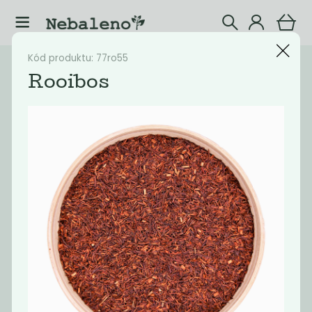
Kód produktu: 77ro55
Katalog
Potraviny
Rooibos
Filtrovat produkty
20
Doporučené
Nejlevnější
Nejdražší
Nejprodávaněj