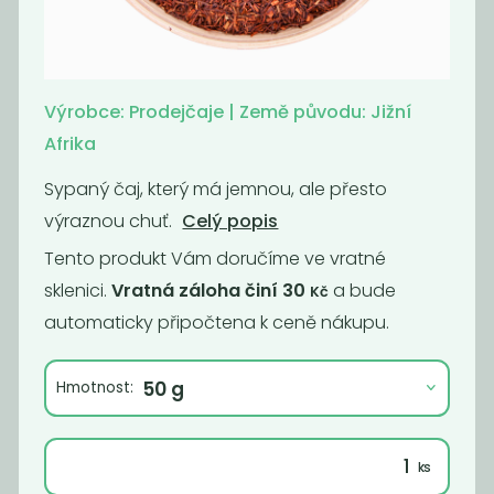
Momentálně
Káva -
nedostupné
Supercrema
Kafe čekankové
espresso No.1
Výrobce: Prodejčaje | Země původu: Jižní
instantní bez...
Afrika
1 290
990,91
Kč
/ Kg
Kč
/ Kg
Sypaný čaj, který má jemnou, ale přesto
výraznou chuť.
Celý popis
Tento produkt Vám doručíme ve vratné
sklenici.
Vratná záloha činí 30
a bude
Kč
automaticky připočtena k ceně nákupu.
Hmotnost:
Momentálně
Káva - Brazil
nedostupné
Cerrado Dulce