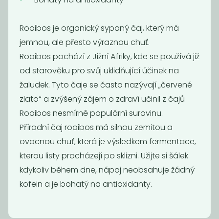
instantní 100g
441,18
750
Kč
/ Kg
Kč
/ Kg
Rooibos je organický sypaný čaj, který má
jemnou, ale přesto výraznou chuť.
Rooibos pochází z Jižní Afriky, kde se používá již
od starověku pro svůj uklidňující účinek na
žaludek. Tyto čaje se často nazývají „červené
zlato“ a zvýšený zájem o zdraví učinil z čajů
Rooibos nesmírně populární surovinu.
Přírodní čaj rooibos má silnou zemitou a
ovocnou chuť, která je výsledkem fermentace,
kterou listy procházejí po sklizni. Užijte si šálek
OBILNÉ KAFE
Cejlon černý
kdykoliv během dne, nápoj neobsahuje žádný
s
pampeliškovým...
kofein a je bohatý na antioxidanty.
722,22
890
Kč
/ Kg
Kč
/ Kg