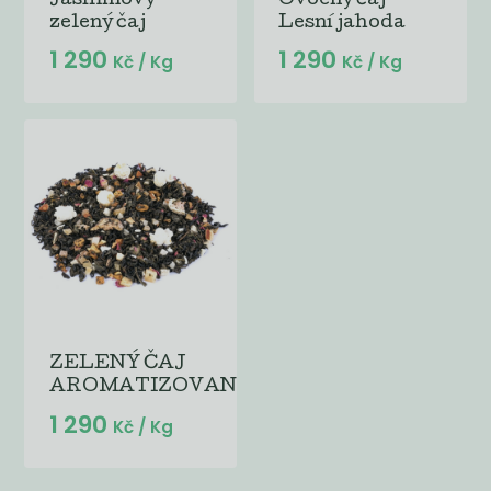
Jasmínový
Ovocný čaj
zelený čaj
Lesní jahoda
1 290
1 290
Kč
/ Kg
Kč
/ Kg
ZELENÝ ČAJ
AROMATIZOVANÝ...
1 290
Kč
/ Kg