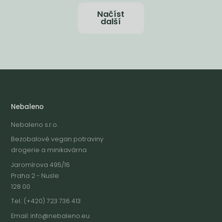
Načíst
další
Nebaleno
Nebaleno s.r.o.
Bezobalové vegan potraviny
drogerie a minikavárna
Jaromírova 495/16
Praha 2 - Nusle
128 00
Tel.: (+420) 723 736 413
Email:
info@nebaleno.eu