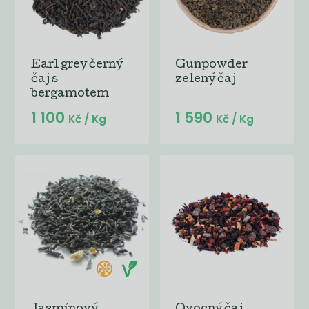
Earl grey černý
Gunpowder
čaj s
zelený čaj
bergamotem
1 100
1 590
Kč
/ Kg
Kč
/ Kg