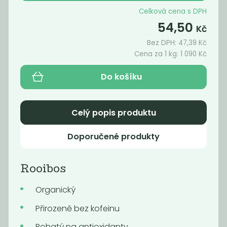
Káva -
Celková cena s DPH
ARABICA
54,50
WATER
Kč
DECAF...
Bez DPH:
47,39
Kč
1 590
1 490
Cena za 1 kg:
1 090
Kč
Kč
/ Kg
Kč
/ Kg
Do košíku
Celý popis produktu
Doporučené produkty
Rooibos
Organický
Momentálně
Momentálně
nedostupné
nedostupné
Přirozeně bez kofeinu
OBILNÉ KAFE
ŠPALDOVÉ
intensive 170g
KAFE -
Bohatý na antioxidanty