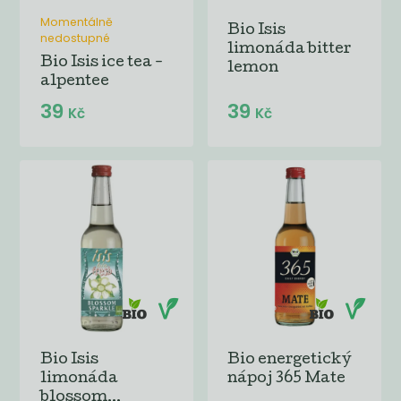
Momentálně
Bio Isis
nedostupné
limonáda bitter
Bio Isis ice tea -
lemon
alpentee
39
39
Kč
Kč
Bio Isis
Bio energetický
limonáda
nápoj 365 Mate
blossom...