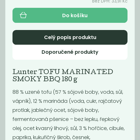
Bez DPH:
33,91
Kč
21
65
59
Kč
Kč
Kč
Do košíku
Celý popis produktu
Doporučené produkty
Lunter TOFU MARINATED
SMOKY BBQ 180 g
88 % uzené tofu (57 % sójové boby, voda, sůl,
Lunter TOFU
Lunter TOFU
MARINATED
NATURAL 180g
vápník), 12 % marináda (voda, cukr, rajčatový
SMOKY...
protlak, jablečný ocet, sójové boby,
39
29
Kč
Kč
fermentovaná pšenice – bez lepku, řepkový
olej, ocet kvasný lihový, sůl, 3 % hořčice, cibule,
paprika, kukuřičný škrob, česnek,