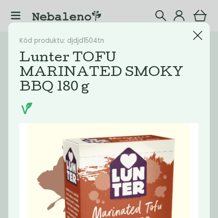
Kód produktu: djdjd1504tn
Katalog
Potraviny
Lunter TOFU
MARINATED SMOKY
Filtrovat produkty
41
BBQ 180 g
Doporučené
Nejlevnější
Nejdražší
Nejprodávaněj
Akce
-68%