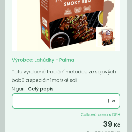
Paštika s
Cibulové čatní s
pečenou
červeným...
cibulkou...
21
65
59
Kč
Kč
Kč
Výrobce: Lahůdky - Palma
Akce
-68%
Tofu vyrobené tradiční metodou ze sojových
bobů a speciální mořské soli
Nigari.
Celý popis
Celková cena s DPH
Dýňové čatní s
Paštika s hlívou
39
Kč
chilli, 140 g
vegan, 140 g