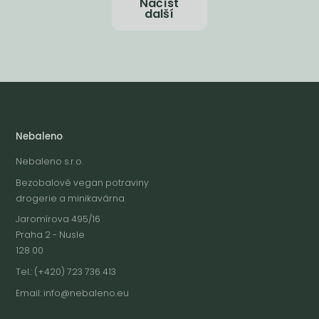
Načíst
další
Nebaleno
Nebaleno s.r.o.
Bezobalové vegan potraviny
drogerie a minikavárna
Jaromírova 495/16
Praha 2 - Nusle
128 00
Tel.: (+420) 723 736 413
Email:
info@nebaleno.eu