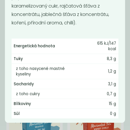
karamelizovaný cukr, rajčatová šťáva z
koncentrátu, jablečná šťáva z koncentrátu,
koření, přírodní aroma, chilli).
615 kJ/147
Energetická hodnota
kcal
Tuky
8,3 g
Lunter UZENÉ
Lunter TOFU
TOFU 180g
MARINOVANÉ
z toho nasycené mastné
V...
1,2 g
kyseliny
39
39
Kč
Kč
Sacharidy
3,1 g
z toho cukry
0,7 g
Bílkoviny
15 g
Sůl
0 g