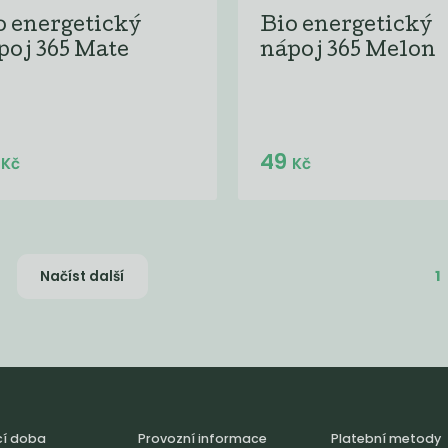
o energetický
Bio energetický
poj 365 Mate
nápoj 365 Melon
Do košíku:
Do košíku:
9
49
(49
)
(49
)
Kč
Kč
Kč
Kč
1
Načíst další
cí doba
Provozní informace
Platební metody