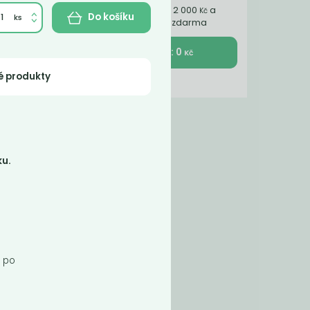
Nakupte ještě za 2 000
a
Kč
Do košíku
získáte dopravu zdarma
K pokladně : 0
Kč
é produkty
ku.
, po