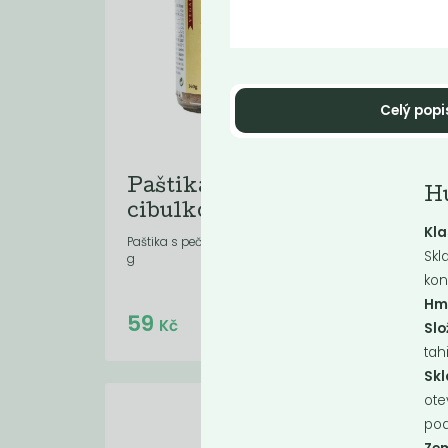
Celý popi
Paštika s pečenou
Ci
H
cibulkou...
če
Kla
Paštika s pečenou cibulkou vegan, 140
Cibul
Skl
g
g
kon
Hm
Do košíku:
59
(59
)
Kč
65
Kč
Slo
tah
Sk
ote
pod