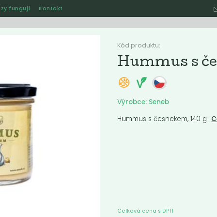
zy fungují
Kontakt
Hle
Kód produktu:
Hummus s če
Ostatní
Akce
Jak naše rozvozy funguj
Výrobce: Seneb
Hummus s česnekem, 140 g
C
ručené
Nejlevnější
Nejdražší
Nejprodávanější
Nejnověj
e
Akce
-68%
Celková cena s DPH