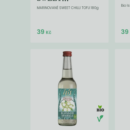
Bio I
MARINOVANÉ SWEET CHILLI TOFU 180g
Do košíku:
39
3
(39
)
Kč
Kč