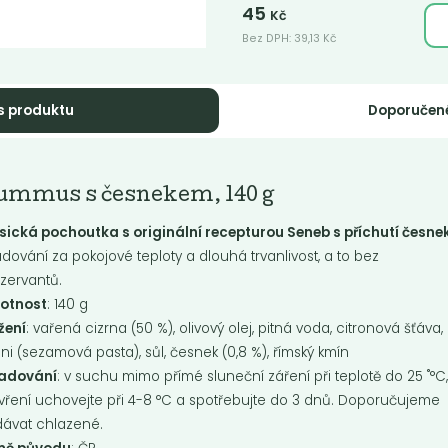
45
Kč
Bez DPH:
39,13
Kč
s produktu
Doporučen
bulové čatní s
Dýňové čatní s
ummus s česnekem, 140 g
rveným...
chilli, 140 g
sická pochoutka s originální recepturou Seneb s příchutí česne
ové čatní s červeným vínem, 140
Dýňové čatní s chilli, 140 g
adování za pokojové teploty a dlouhá trvanlivost, a to bez
zervantů.
otnost
: 140 g
Do košíku:
Do košíku:
21
21
(21
)
(21
)
Kč
Kč
65
Kč
Kč
Kč
Kč
žení
: vařená cizrna (50 %), olivový olej, pitná voda, citronová šťáva,
ini (sezamová pasta), sůl, česnek (0,8 %), římský kmín
ladování
: v suchu mimo přímé sluneční záření při teplotě do 25 ˚°C
vření uchovejte při 4-8 °C a spotřebujte do 3 dnů. Doporučujeme
ávat chlazené.