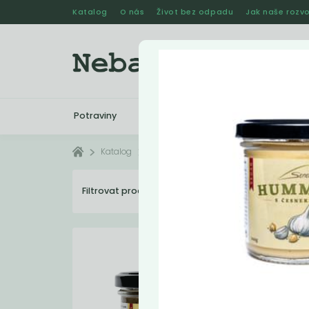
Katalog
O nás
Život bez odpadu
Jak naše rozvo
Potraviny
Drogerie
Kosmetika
Katalog
Vyřazené
Filtrovat produkty
41
Dopo
Akc