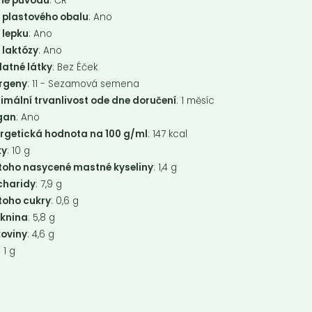
mě původu
: ČR
 plastového obalu
: Ano
 lepku
: Ano
 laktózy
: Ano
datné látky
: Bez Éček
ergeny
: 11 - Sezamová semena
imální trvanlivost ode dne doručení
: 1 měsíc
gan
: Ano
rgetická hodnota na 100 g/ml
: 147 kcal
ky
: 10 g
 toho nasycené mastné kyseliny
: 1,4 g
nter TOFU
Lunter TOFU
charidy
: 7,9 g
ARINATED
NATURAL 180g
 toho cukry
: 0,6 g
OKY...
TOFU NATURAL 180g
áknina
: 5,8 g
vyrobené tradiční metodou ze
koviny
: 4,6 g
ých bobů a speciální mořské soli
i.
: 1 g
Do košíku:
Do košíku:
9
29
(39
)
(29
)
Kč
Kč
Kč
Kč