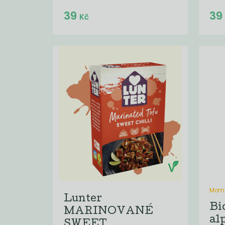
Do košíku:
39
3
(39
)
Kč
Kč
Mome
Lunter
Bio
MARINOVANÉ
al
SWEET...