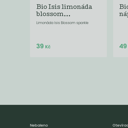
Bio Isis limonáda
Bi
blossom...
ná
Limonáda Isis Blossom sparkle
Do košíku:
39
4
(39
)
Kč
Kč
Nebaleno
Otevíra