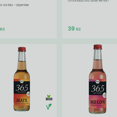
Limonáda Isis bitter lemon
sis ice tea - alpentee
Do košíku:
9
39
(39
)
Kč
Kč
Kč