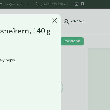
info@nebaleno.eu
(+420) 723 736 413
dat
Přihlášení
snekem, 140 g
Cena celkem
Pokladna
í
0
Kč
Obsah košíku
elý popis
ší
-68%
Obsah košíku
je prázdný