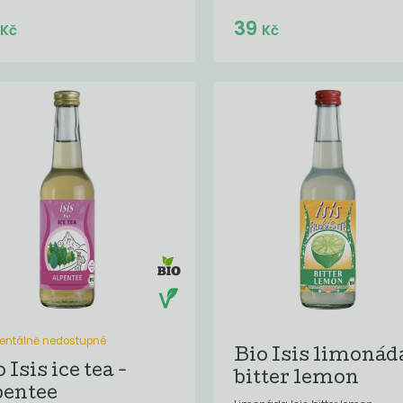
Do košíku:
Do košíku:
9
39
(39
)
(39
)
Kč
Kč
Kč
Kč
ntálně nedostupné
Bio Isis limonád
 Isis ice tea -
bitter lemon
pentee