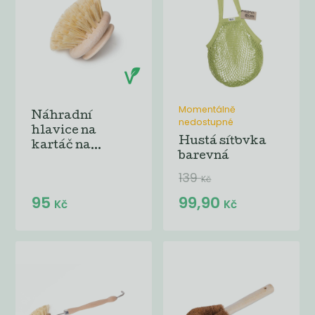
Momentálně
Náhradní
nedostupné
hlavice na
Hustá síťovka
kartáč na...
barevná
139
Kč
95
99,90
Kč
Kč