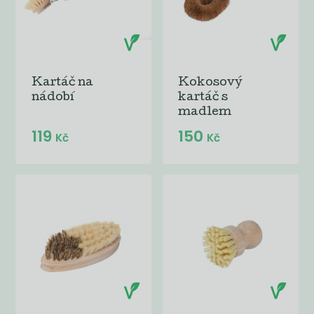
Kartáč na
Kokosový
nádobí
kartáč s
madlem
119
150
Kč
Kč