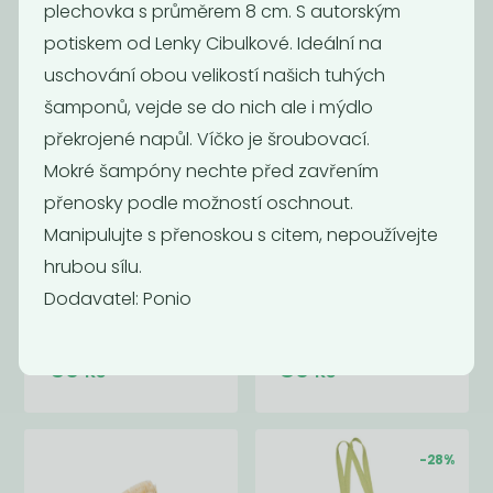
26
Kč
Kč
plechovka s průměrem 8 cm. S autorským
potiskem od Lenky Cibulkové. Ideální na
uschování obou velikostí našich tuhých
Akce
Akce
šamponů, vejde se do nich ale i mýdlo
překrojené napůl. Víčko je šroubovací.
Mokré šampóny nechte před zavřením
přenosky podle možností oschnout.
Manipulujte s přenoskou s citem, nepoužívejte
hrubou sílu.
Dodavatel: Ponio
Roll-on
Lněný pytlík
Nebaleno
59
89
Kč
Kč
-28%