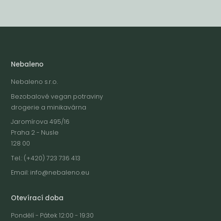
Nebaleno
Nebaleno s.r.o.
Bezobalové vegan potraviny
drogerie a minikavárna
Jaromírova 495/16
Praha 2 - Nusle
128 00
Tel.: (+420) 723 736 413
Email:
info@nebaleno.eu
Otevírací doba
Pondělí - Pátek 12:00 - 19:30