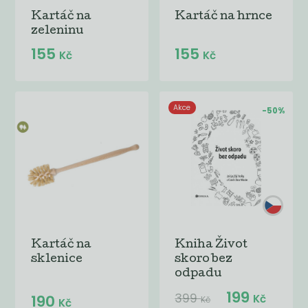
Kartáč na
Kartáč na hrnce
zeleninu
155
155
Kč
Kč
Akce
-50%
Kartáč na
Kniha Život
sklenice
skoro bez
odpadu
199
399
190
Kč
Kč
Kč