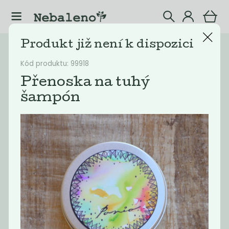
Produkt již není k dispozici
Katalog
Ostatní
Kód produktu: 99918
Filtrovat produkty
36
Přenoska na tuhý
šampón
Doporučené
Nejlevnější
Nejdražší
Nejprodávaněj
Akce
Akce
-50%
-50%