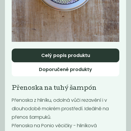
Papírový obal na
Papírový obal na
sešit A5
sešit A4
12
13
24
26
Kč
Kč
Kč
Kč
Celý popis produktu
Akce
-49%
Doporučené produkty
Přenoska na tuhý šampón
Přenoska z hliníku, odolná vůči rezavění i v
dlouhodobě mokrém prostředí. Ideálně na
Papírová obálka
Papírová obálka
přenos šampuků.
A6
A4
Přenoska na Ponio věcičky - hliníková
28
55
Kč